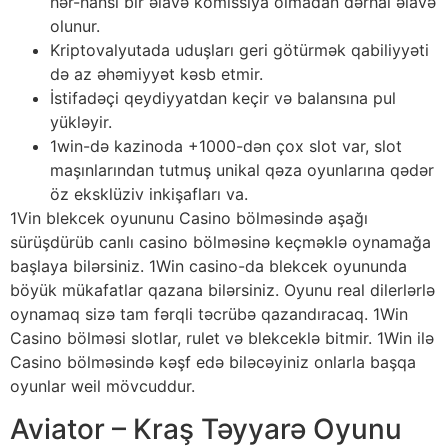
hər-hansı bir əlavə komissiya olmadan dərhal əlavə
olunur.
Kriptovalyutada uduşları geri götürmək qabiliyyəti
də az əhəmiyyət kəsb etmir.
İstifadəçi qeydiyyatdan keçir və balansına pul
yükləyir.
1win-də kazinoda +1000-dən çox slot var, slot
maşınlarından tutmuş unikal qəza oyunlarına qədər
öz eksklüziv inkişafları va.
1Vin blekcek oyununu Casino bölməsində aşağı
sürüşdürüb canlı casino bölməsinə keçməklə oynamağa
başlaya bilərsiniz. 1Win casino-da blekcek oyununda
böyük mükafatlar qazana bilərsiniz. Oyunu real dilerlərlə
oynamaq sizə tam fərqli təcrübə qazandıracaq. 1Win
Casino bölməsi slotlar, rulet və blekceklə bitmir. 1Win ilə
Casino bölməsində kəşf edə biləcəyiniz onlarla başqa
oyunlar weil mövcuddur.
Aviator – Kraş Təyyarə Oyunu