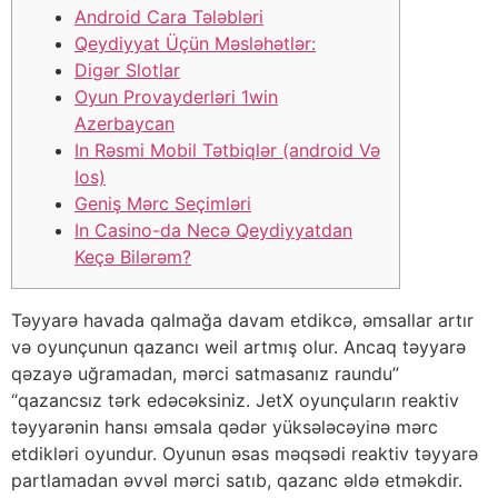
Android Cara Tələbləri
Qeydiyyat Üçün Məsləhətlər:
Digər Slotlar
Oyun Provayderləri 1win
Azerbaycan
In Rəsmi Mobil Tətbiqlər (android Və
Ios)
Geniş Mərc Seçimləri
In Casino-da Necə Qeydiyyatdan
Keçə Bilərəm?
Təyyarə havada qalmağa davam etdikcə, əmsallar artır
və oyunçunun qazancı weil artmış olur. Ancaq təyyarə
qəzayə uğramadan, mərci satmasanız raundu”
“qazancsız tərk edəcəksiniz. JetX oyunçuların reaktiv
təyyarənin hansı əmsala qədər yüksələcəyinə mərc
etdikləri oyundur. Oyunun əsas məqsədi reaktiv təyyarə
partlamadan əvvəl mərci satıb, qazanc əldə etməkdir.