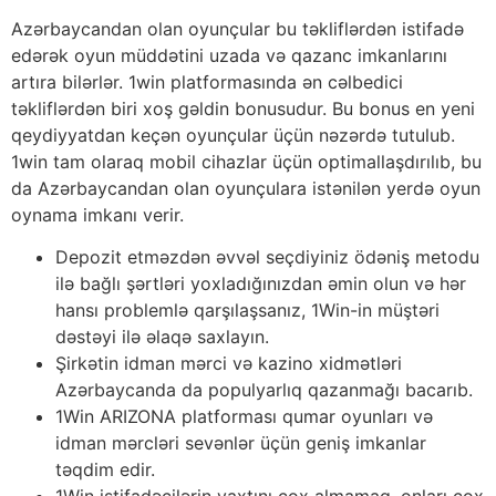
Azərbaycandan olan oyunçular bu təkliflərdən istifadə
edərək oyun müddətini uzada və qazanc imkanlarını
artıra bilərlər. 1win platformasında ən cəlbedici
təkliflərdən biri xoş gəldin bonusudur. Bu bonus en yeni
qeydiyyatdan keçən oyunçular üçün nəzərdə tutulub.
1win tam olaraq mobil cihazlar üçün optimallaşdırılıb, bu
da Azərbaycandan olan oyunçulara istənilən yerdə oyun
oynama imkanı verir.
Depozit etməzdən əvvəl seçdiyiniz ödəniş metodu
ilə bağlı şərtləri yoxladığınızdan əmin olun və hər
hansı problemlə qarşılaşsanız, 1Win-in müştəri
dəstəyi ilə əlaqə saxlayın.
Şirkətin idman mərci və kazino xidmətləri
Azərbaycanda da populyarlıq qazanmağı bacarıb.
1Win ARIZONA platforması qumar oyunları və
idman mərcləri sevənlər üçün geniş imkanlar
təqdim edir.
1Win istifadəçilərin vaxtını çox almamaq, onları çox