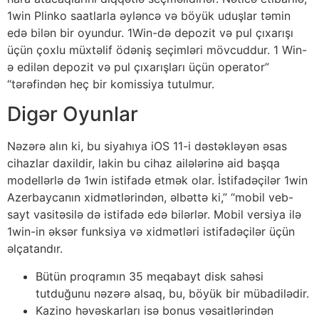
1win Plinko saatlarla əyləncə və böyük uduşlar təmin
edə bilən bir oyundur. 1Win-də depozit və pul çıxarışı
üçün çoxlu müxtəlif ödəniş seçimləri mövcuddur. 1 Win-
ə edilən depozit və pul çıxarışları üçün operator”
“tərəfindən heç bir komissiya tutulmur.
Digər Oyunlar
Nəzərə alın ki, bu siyahıya iOS 11-i dəstəkləyən əsas
cihazlar daxildir, lakin bu cihaz ailələrinə aid başqa
modellərlə də 1win istifadə etmək olar. İstifadəçilər 1win
Azerbaycanın xidmətlərindən, əlbəttə ki,” “mobil veb-
sayt vasitəsilə də istifadə edə bilərlər. Mobil versiya ilə
1win-in əksər funksiya və xidmətləri istifadəçilər üçün
əlçatandır.
Bütün proqramın 35 meqabayt disk sahəsi
tutduğunu nəzərə alsaq, bu, böyük bir mübadilədir.
Kazino həvəskarları isə bonus vəsaitlərindən