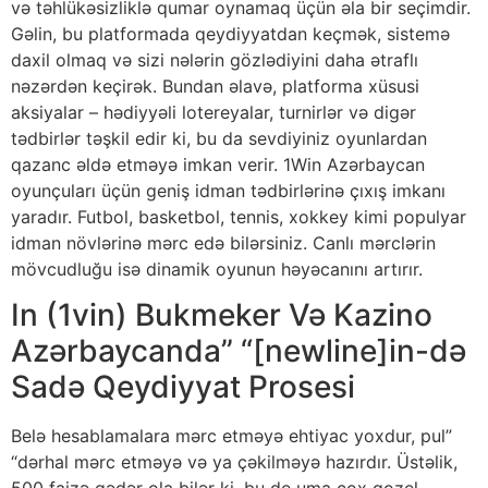
və təhlükəsizliklə qumar oynamaq üçün əla bir seçimdir.
Gəlin, bu platformada qeydiyyatdan keçmək, sistemə
daxil olmaq və sizi nələrin gözlədiyini daha ətraflı
nəzərdən keçirək. Bundan əlavə, platforma xüsusi
aksiyalar – hədiyyəli lotereyalar, turnirlər və digər
tədbirlər təşkil edir ki, bu da sevdiyiniz oyunlardan
qazanc əldə etməyə imkan verir. 1Win Azərbaycan
oyunçuları üçün geniş idman tədbirlərinə çıxış imkanı
yaradır. Futbol, basketbol, tennis, xokkey kimi populyar
idman növlərinə mərc edə bilərsiniz. Canlı mərclərin
mövcudluğu isə dinamik oyunun həyəcanını artırır.
In (1vin) Bukmeker Və Kazino
Azərbaycanda” “[newline]in-də
Sadə Qeydiyyat Prosesi
Belə hesablamalara mərc etməyə ehtiyac yoxdur, pul”
“dərhal mərc etməyə və ya çəkilməyə hazırdır. Üstəlik,