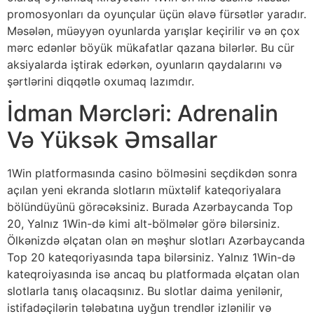
promosyonları da oyunçular üçün əlavə fürsətlər yaradır.
Məsələn, müəyyən oyunlarda yarışlar keçirilir və ən çox
mərc edənlər böyük mükafatlar qazana bilərlər. Bu cür
aksiyalarda iştirak edərkən, oyunların qaydalarını və
şərtlərini diqqətlə oxumaq lazımdır.
İdman Mərcləri: Adrenalin
Və Yüksək Əmsallar
1Win platformasında casino bölməsini seçdikdən sonra
açılan yeni ekranda slotların müxtəlif kateqoriyalara
bölündüyünü görəcəksiniz. Burada Azərbaycanda Top
20, Yalnız 1Win-də kimi alt-bölmələr görə bilərsiniz.
Ölkənizdə əlçatan olan ən məşhur slotları Azərbaycanda
Top 20 kateqoriyasında tapa bilərsiniz. Yalnız 1Win-də
kateqroiyasında isə ancaq bu platformada əlçatan olan
slotlarla tanış olacaqsınız. Bu slotlar daima yenilənir,
istifadəçilərin tələbatına uyğun trendlər izlənilir və