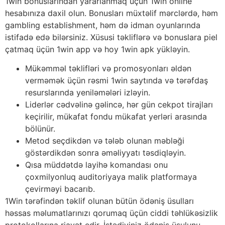
1win bonuslarından yararlanmaq üçün 1win online
hesabınıza daxil olun. Bonusları müxtəlif mərclərdə, həm
gambling establishment, həm də idman oyunlarında
istifadə edə bilərsiniz. Xüsusi təkliflərə və bonuslara piel
çatmaq üçün 1win app və hoy 1win apk yükləyin.
Mükəmməl təklifləri və promosyonları əldən
verməmək üçün rəsmi 1win saytında və tərəfdaş
resurslarında yeniləmələri izləyin.
Liderlər cədvəlinə gəlincə, hər gün cekpot tirajları
keçirilir, mükafat fondu mükafat yerləri arasında
bölünür.
Metod seçdikdən və tələb olunan məbləği
göstərdikdən sonra əməliyyatı təsdiqləyin.
Qısa müddətdə layihə komandası onu
çoxmilyonluq auditoriyaya malik platformaya
çevirməyi bacarıb.
1Win tərəfindən təklif olunan bütün ödəniş üsulları
həssas məlumatlarınızı qorumaq üçün ciddi təhlükəsizlik