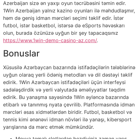
Azerbaijan sizə ən yaxşı oyun təcrübəsini təmin edir.
1Win Azerbaijan yalnız kazino oyunları ilə məhdudlaşmır,
həm də geniş idman mərcləri seçimi təklif edir. İstər
futbol, istər basketbol, istərsə də eSports həvəskarı
olun, burada özünüzə uyğun bir şey tapacaqsınız
https://www.1win-demo-casino-az.com/
.
Bonuslar
Xüsusilə Azərbaycan bazarında istifadəçilərin tələblərinə
uyğun olaraq yerli ödəniş metodları və dil dəstəyi təklif
edirik. 1Win Azərbaycan istifadəçiləri üçün interfeysi
sadələşdirdik və yerli valyutada əməliyyatlar təqdim
edirik. Bu yanaşma sayəsində 1Win əyləncə bazarında
etibarlı və tanınmış nyata çevrilib. Platformasında idman
mərcləri əsas xidmətlərdən biridir. Futbol, basketbol və
tennis kimi ənənəvi idman növləri ilə yanaşı, kibersport
yarışlarına da mərc etmək mümkündür.
Meyvə temalı slotlardan bezdiyiniz zaman yarış,