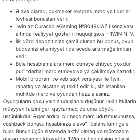
Əlavə olaraq, bukmeker ekspres mərc və liderlər
lövhəsi bonusları verir.
1win az Curacao eGaming №8048/JAZ lisenziyası
altında fəaliyyət göstərir; hüquqi şəxs – 1WIN N. V.
İlk dörd depozitinizə şamil olunan bu bonus, oyun
büdcənizi əhəmiyyətli dərəcədə artırmağa imkan
verir.
Belə hesablamalara mərc etməyə ehtiyac yoxdur,
pul” “dərhal mərc etməyə və ya çəkilməyə hazırdır.
Mobil proqram və veb sayt versiyası ilə 1win
rahatlıq və əlçatanlıq təklif edir ki, siz istənilən
mühitdə mərc və oyundan həzz alasınız.
Oyunçuların çoxu yalnız uduşlarını düşünür, lakin itkilərin
müəyyən faizini geri qaytarmaq de uma böyük
üstünlükdür. Əgər ardıcıl bir neçə mərc uduzmusunuzsa,
cashback bonusu hesabınıza əlavə” “balans kimi gələ
bilər. Bunun üçün sistemdə aktiv olmaq və müntəzəm
olaraq oynamaq kifayətdir. 1Win on line casino xüsusi