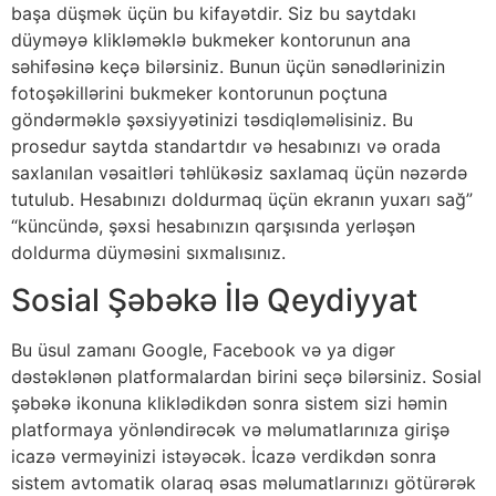
başa düşmək üçün bu kifayətdir. Siz bu saytdakı
düyməyə klikləməklə bukmeker kontorunun ana
səhifəsinə keçə bilərsiniz. Bunun üçün sənədlərinizin
fotoşəkillərini bukmeker kontorunun poçtuna
göndərməklə şəxsiyyətinizi təsdiqləməlisiniz. Bu
prosedur saytda standartdır və hesabınızı və orada
saxlanılan vəsaitləri təhlükəsiz saxlamaq üçün nəzərdə
tutulub. Hesabınızı doldurmaq üçün ekranın yuxarı sağ”
“küncündə, şəxsi hesabınızın qarşısında yerləşən
doldurma düyməsini sıxmalısınız.
Sosial Şəbəkə İlə Qeydiyyat
Bu üsul zamanı Google, Facebook və ya digər
dəstəklənən platformalardan birini seçə bilərsiniz. Sosial
şəbəkə ikonuna kliklədikdən sonra sistem sizi həmin
platformaya yönləndirəcək və məlumatlarınıza girişə
icazə verməyinizi istəyəcək. İcazə verdikdən sonra
sistem avtomatik olaraq əsas məlumatlarınızı götürərək