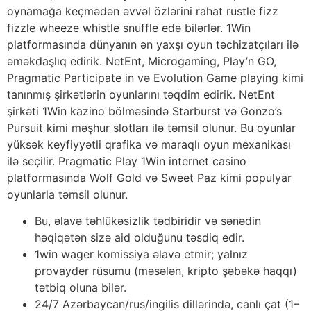
oynamağa keçmədən əvvəl özlərini rahat rustle fizz
fizzle wheeze whistle snuffle edə bilərlər. 1Win
platformasında dünyanın ən yaxşı oyun təchizatçıları ilə
əməkdaşlıq edirik. NetEnt, Microgaming, Play’n GO,
Pragmatic Participate in və Evolution Game playing kimi
tanınmış şirkətlərin oyunlarını təqdim edirik. NetEnt
şirkəti 1Win kazino bölməsində Starburst və Gonzo’s
Pursuit kimi məşhur slotları ilə təmsil olunur. Bu oyunlar
yüksək keyfiyyətli qrafika və maraqlı oyun mexanikası
ilə seçilir. Pragmatic Play 1Win internet casino
platformasında Wolf Gold və Sweet Paz kimi populyar
oyunlarla təmsil olunur.
Bu, əlavə təhlükəsizlik tədbiridir və sənədin
həqiqətən sizə aid olduğunu təsdiq edir.
1win wager komissiya əlavə etmir; yalnız
provayder rüsumu (məsələn, kripto şəbəkə haqqı)
tətbiq oluna bilər.
24/7 Azərbaycan/rus/ingilis dillərində, canlı çat (1–