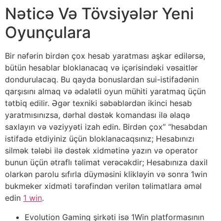
Nəticə Və Tövsiyələr Yeni
Oyunçulara
Bir nəfərin birdən çox hesab yaratması aşkar edilərsə,
bütün hesablar bloklanacaq və içərisindəki vəsaitlər
dondurulacaq. Bu qayda bonuslardan sui-istifadənin
qarşısını almaq və ədalətli oyun mühiti yaratmaq üçün
tətbiq edilir. Əgər texniki səbəblərdən ikinci hesab
yaratmısınızsa, dərhal dəstək komandası ilə əlaqə
saxlayın və vəziyyəti izah edin. Birdən çox” “hesabdan
istifadə etdiyiniz üçün bloklanacaqsınız; Hesabınızı
silmək tələbi ilə dəstək xidmətinə yazın və operator
bunun üçün ətraflı təlimat verəcəkdir; Hesabınıza daxil
olarkən parolu sıfırla düyməsini klikləyin və sonra 1win
bukmeker xidməti tərəfindən verilən təlimatlara əməl
edin
1 win
.
Evolution Gaming şirkəti isə 1Win platformasının