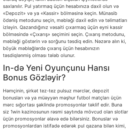
saxlanılır. Pul yatırmaq üçün hesabınıza daxil olun və
«Depozit» və ya «Kassir» bölməsinə keçin. Münasib
ödəniş metodunu seçin, məbləği daxil edin və təlimatları
izləyin. Qazandığınız vəsaiti çıxarmaq üçün eyni kassir
bölməsində «Çıxarış» seçimini seçin. Çıxarış metodunu,
məbləği göstərin və sorğunu təsdiq edin. Nəzərə alın ki,
böyük məbləğlərdə çıxarış üçün hesabınızın
təsdiqlənmiş olması tələb olunur.
In-də Yeni Oyunçunu Hansı
Bonus Gözləyir?
Həmçinin, şirkət tez-tez pulsuz mərclər, depozit
bonusları və ya müəyyən məşhur futbol matçları üçün
mərc sığortası şəklində promosyonlar təklif edir. Buna
siz 1win kazinosunun rəsmi saytında mövcud olan slotlar
üçün promosyonlar əlavə edə bilərsiniz. Bonuslar və
promosyonlardan istifadə edərək pul qazana bilən kimi,