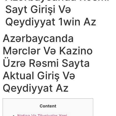
Sayt Girişi Və
Qeydiyyat 1win Az
Azərbaycanda
Mərclər Və Kazino
Üzrə Rəsmi Sayta
Aktual Giriş Və
Qeydiyyat Az
Content
Nəticə Və Tövsiyələr Yeni