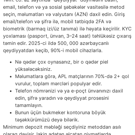
email, telefon və ya sosial şəbəkələr vasitəsilə metod
seçin, məlumatları və valyutanı (AZN) daxil edin. Giriş
email/telefon və şifrə ilə, mobil tətbiqdə 2FA və
biometrik (barmaq izi/üz tanıma) ilə həyata keçirilir. KYC
yoxlaması (pasport, ünvan, 3–24 saat) təhlükəsiz çıxarış
təmin edir. 2025-ci ildə 500, 000 azərbaycanlı
qeydiyyatdan keçib, 90%-i mobil cihazlarla.
Nə qədər çox oynasanız, bir o qədər piel
yüksələcəksiniz.
Məlumatlara görə, APL matçlarının 70%-də 2+ qol
vurulur, toplam mərcləri populyar edir.
Telefon nömrənizi və ya e-poçt ünvanınızı daxil
edin, şifrə yaradın və qeydiyyat prosesini
tamamlayın.
Bunun üçün bukmeker kontoruna böyük
təşəkkürümüzü deyə bilərik.
Minimum depozit məbləği seçdiyiniz metoddan asılı
olaraq dəyişir, lakin adətən əlçatan qiymətlərdə