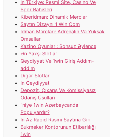
In Türkiye: Resmi Site, Casino Ve
Spor Bahisleri
Kiberidman: Dinamik Mərclər
Saytın Dizaynı 1 Win Com
İdman Mərcləri: Adrenalin Və Yüksək
Əmsallar
Kazino Oyunları: Sonsuz Əyləncə
Ən Yaxşı Slotlar
Qeydiyyat Və 1win Giriş Addım-
addım
Digər Slotlar
In Qeydiyyat
Depozit, Çıxarış Və Komissiyasız
Ödəniş Üsulları
“niyə 1win Azərbaycanda
Populyardır?
In Az Rapid Rəsmi Saytına Giri
Bukmeker Kontorunun Etibarlılığı
1win