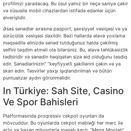
profilinizi yaradacaq. Bu üsul yalnız bir neçə saniyə çəkir
və xüsusilə mobil cihazlardan istifadə edənlər üçün
əlverişlidir.
Əsas sənədlər sırasına pasport, şəxsiyyət vəsiqəsi və ya
sürücülük vəsiqəsi daxildir. Bəzi hallarda əlavə yoxlama
məqsədilə əlinizdə sənəd tutduğunuz halda çəkilmiş
selfini təqdim etməli ola bilərsiniz. Bu, əlavə təhlükəsizlik
tədbiridir və sənədin həqiqətən sizə aid olduğunu təsdiq
edir. Sənədlərinizin” “keyfiyyətli şəkillərini çəkin və ya
skan edin. Təsvirlər yaxşı işıqlandırılmalı və bütün
puntualizar aydın görünməlidir.
In Türkiye: Sah Site, Casino
Ve Spor Bahisleri
Platformasında proqressiv cekpot oyunları da
mövcuddur. Bu oyunlarda cekpot məbləği hər mərc ilə
artır və bəzən milyonlarla manatı keçir. “Mega Moolah”