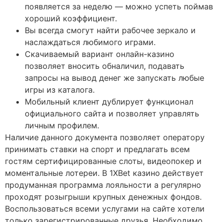
появляется за неделю — можно успеть поймав
хороший коэффициент.
Вы всегда смогут найти рабочее зеркало и
наслаждаться любимого играми.
Скачиваемый вариант онлайн-казино
позволяет вносить обналичил, подавать
запросы на вывод денег же запускать любые
игры из каталога.
Мобильный клиент дублирует функционал
официального сайта и позволяет управлять
личным профилем.
Наличие данного документа позволяет оператору
принимать ставки на спорт и предлагать всем
гостям сертифицированные слоты, видеопокер и
моментальные лотереи. В 1XBet казино действует
продуманная программа лояльности а регулярно
проходят розыгрыши крупных денежных фондов.
Воспользоваться всеми услугами на сайте хотели
только зарегистрированные друзья. Необходимо