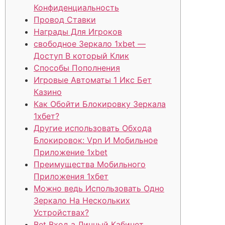
Конфиденциальность
Провод Ставки
Награды Для Игроков
свободное Зеркало 1xbet —
Доступ В который Клик
Способы Пополнения
Игровые Автоматы 1 Икс Бет
Казино
Как Обойти Блокировку Зеркала
1хбет?
Другие использовать Обхода
Блокировок: Vpn И Мобильное
Приложение 1xbet
Преимущества Мобильного
Приложения 1хбет
Можно ведь Использовать Одно
Зеркало На Нескольких
Устройствах?
Bet Вход а Личный Кабинет