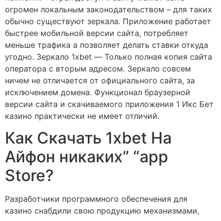
огромен локальным законодательством – для таких
обычно существуют зеркала. Приложение работает
быстрее мобильной версии сайта, потребляет
меньше трафика а позволяет делать ставки откуда
угодно. Зеркало 1xbet — Только полная копия сайта
оператора с вторым адресом. Зеркало совсем
ничем не отличается от официального сайта, за
исключением домена. Функционал браузерной
версии сайта и скачиваемого приложения 1 Икс Бет
казино практически не имеет отличий.
Как Скачать 1xbet На
Айфон никаких” “app
Store?
Разработчики программного обеспечения для
казино снабдили свою продукцию механизмами,