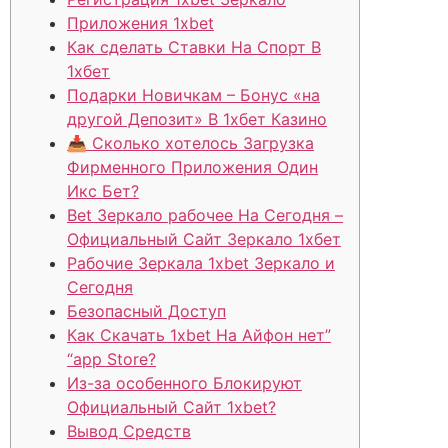
Приложения 1xbet
Как сделать Ставки На Спорт В
1хбет
Подарки Новичкам – Бонус «на
другой Депозит» В 1хбет Казино
📥 Сколько хотелось Загрузка
Фирменного Приложения Один
Икс Бет?
Bet Зеркало рабочее На Сегодня –
Официальный Сайт Зеркало 1хбет
Рабочие Зеркала 1xbet Зеркало и
Сегодня
Безопасный Доступ
Как Скачать 1xbet На Айфон нет”
“app Store?
Из-за особенного Блокируют
Официальный Сайт 1xbet?
Вывод Средств