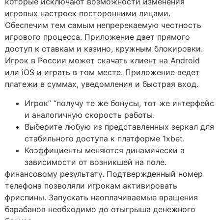
которые исключают возможности изменения
игровых настроек посторонними лицами.
Обеспечим тем самым непререкаемую честность
игрового процесса. Приложение дает прямого
доступ к ставкам и казино, кружным блокировки.
Игрок в России может скачать клиент на Android
или iOS и играть в том месте. Приложение ведет
платежи в суммах, уведомления и быстрая вход.
Игрок” “получу те же бонусы, тот же интерфейс
и аналогичную скорость работы.
Выберите любую из представленных зеркал для
стабильного доступа к платформе 1xbet.
Коэффициенты меняются динамически а
зависимости от возникшей на поле.
финансовому результату. Подтвержденный номер
телефона позволяли игрокам активировать
фриспины. Запускать неоплачиваемые вращения
барабанов необходимо до отыгрыша денежного