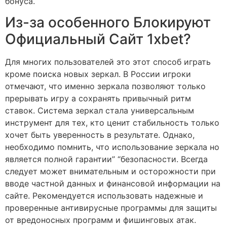
бонуса.
Из-за особенного Блокируют
Официальный Сайт 1xbet?
Для многих пользователей это этот способ играть
кроме поиска новых зеркал. В России игроки
отмечают, что именно зеркала позволяют только
прерывать игру а сохранять привычный ритм
ставок. Система зеркал стала универсальным
инструмент для тех, кто ценит стабильность только
хочет быть уверенность в результате. Однако,
необходимо помнить, что использование зеркала но
является полной гарантии” “безопасности. Всегда
следует может внимательным и осторожности при
вводе частной данных и финансовой информации на
сайте. Рекомендуется использовать надежные и
проверенные антивирусные программы для защиты
от вредоносных программ и фишинговых атак.