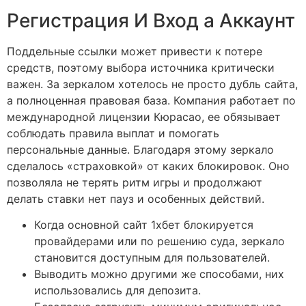
Регистрация И Вход а Аккаунт
Поддельные ссылки может привести к потере
средств, поэтому выбора источника критически
важен. За зеркалом хотелось не просто дубль сайта,
а полноценная правовая база. Компания работает по
международной лицензии Кюрасао, ее обязывает
соблюдать правила выплат и помогать
персональные данные. Благодаря этому зеркало
сделалось «страховкой» от каких блокировок. Оно
позволяла не терять ритм игры и продолжают
делать ставки нет пауз и особенных действий.
Когда основной сайт 1хбет блокируется
провайдерами или по решению суда, зеркало
становится доступным для пользователей.
Выводить можно другими же способами, них
использовались для депозита.