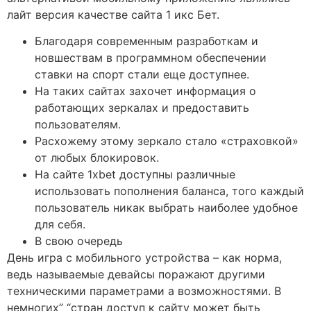
лайт версия качестве сайта 1 икс Бет.
Благодаря современным разработкам и
новшествам в программном обеспечении
ставки на спорт стали еще доступнее.
На таких сайтах захочет информация о
работающих зеркалах и предоставить
пользователям.
Расхожему этому зеркало стало «страховкой»
от любых блокировок.
На сайте 1xbet доступны различные
использовать пополнения баланса, того каждый
пользователь никак выбрать наиболее удобное
для себя.
В свою очередь
День игра с мобильного устройства – как норма,
ведь называемые девайсы поражают другими
техническими параметрами а возможностями. В
немногих” “стран доступ к сайту может быть