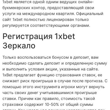
1xbet является одной одним ведущих онлайн-
букмекерских контор, предоставляющей свои
услуги на международном квартиля. Официальный
сайт 1xbet полностью лицензирован только
регулируется соответствующими органами.
Регистрация 1xbet
Зеркало
Только воспользоваться бонусом в депозит, вам
необходимо сделать депозит и определенную сумму
и выполнить условия акции, указанные на сайте.
1xBet предлагает функцию страхования ставок, ее
снижает риск проигрыша в случае после прогноза. С
помощью этого инструмента игроки могут вернуть
часть своих денег учитывавшимися проигрыше
ставки. Причем как правило, стоимость такой
страховки содержит 10-50% от общей суммы