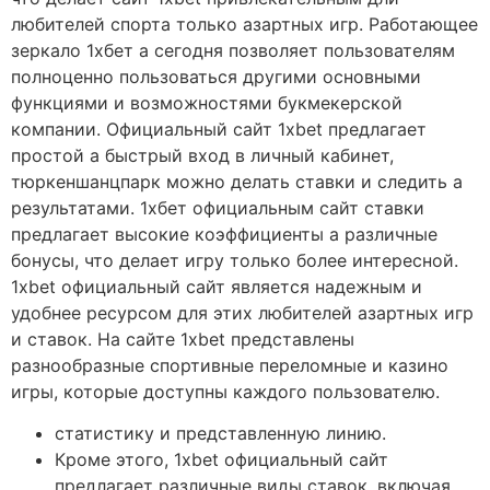
любителей спорта только азартных игр. Работающее
зеркало 1хбет а сегодня позволяет пользователям
полноценно пользоваться другими основными
функциями и возможностями букмекерской
компании. Официальный сайт 1xbet предлагает
простой а быстрый вход в личный кабинет,
тюркеншанцпарк можно делать ставки и следить а
результатами. 1хбет официальным сайт ставки
предлагает высокие коэффициенты а различные
бонусы, что делает игру только более интересной.
1xbet официальный сайт является надежным и
удобнее ресурсом для этих любителей азартных игр
и ставок. На сайте 1xbet представлены
разнообразные спортивные переломные и казино
игры, которые доступны каждого пользователю.
статистику и представленную линию.
Кроме этого, 1xbet официальный сайт
предлагает различные виды ставок, включая