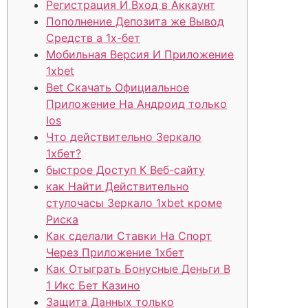
Регистрация И Вход в Аккаунт
Пополнение Депозита же Вывод
Средств а 1х-бет
Мобильная Версия И Приложение
1xbet
Bet Скачать Официальное
Приложение На Андроид только
Ios
Что действительно Зеркало
1хбет?
быстрое Доступ К Веб-сайту
как Найти Действительно
стулочасы Зеркало 1xbet кроме
Риска
Как сделали Ставки На Спорт
Через Приложение 1хбет
Как Отыграть Бонусные Деньги В
1 Икс Бет Казино
Защита Данных только