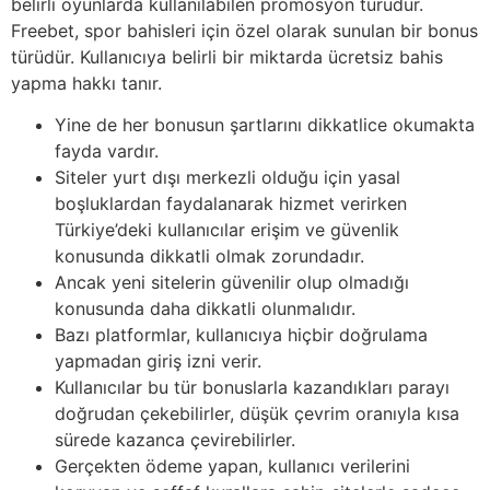
belirli oyunlarda kullanılabilen promosyon türüdür.
Freebet, spor bahisleri için özel olarak sunulan bir bonus
türüdür. Kullanıcıya belirli bir miktarda ücretsiz bahis
yapma hakkı tanır.
Yine de her bonusun şartlarını dikkatlice okumakta
fayda vardır.
Siteler yurt dışı merkezli olduğu için yasal
boşluklardan faydalanarak hizmet verirken
Türkiye’deki kullanıcılar erişim ve güvenlik
konusunda dikkatli olmak zorundadır.
Ancak yeni sitelerin güvenilir olup olmadığı
konusunda daha dikkatli olunmalıdır.
Bazı platformlar, kullanıcıya hiçbir doğrulama
yapmadan giriş izni verir.
Kullanıcılar bu tür bonuslarla kazandıkları parayı
doğrudan çekebilirler, düşük çevrim oranıyla kısa
sürede kazanca çevirebilirler.
Gerçekten ödeme yapan, kullanıcı verilerini