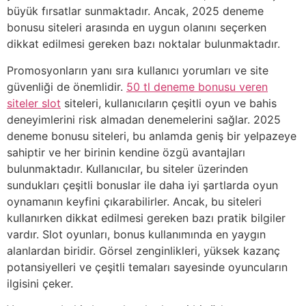
büyük fırsatlar sunmaktadır. Ancak, 2025 deneme
bonusu siteleri arasında en uygun olanını seçerken
dikkat edilmesi gereken bazı noktalar bulunmaktadır.
Promosyonların yanı sıra kullanıcı yorumları ve site
güvenliği de önemlidir.
50 tl deneme bonusu veren
siteler slot
siteleri, kullanıcıların çeşitli oyun ve bahis
deneyimlerini risk almadan denemelerini sağlar. 2025
deneme bonusu siteleri, bu anlamda geniş bir yelpazeye
sahiptir ve her birinin kendine özgü avantajları
bulunmaktadır. Kullanıcılar, bu siteler üzerinden
sundukları çeşitli bonuslar ile daha iyi şartlarda oyun
oynamanın keyfini çıkarabilirler. Ancak, bu siteleri
kullanırken dikkat edilmesi gereken bazı pratik bilgiler
vardır. Slot oyunları, bonus kullanımında en yaygın
alanlardan biridir. Görsel zenginlikleri, yüksek kazanç
potansiyelleri ve çeşitli temaları sayesinde oyuncuların
ilgisini çeker.