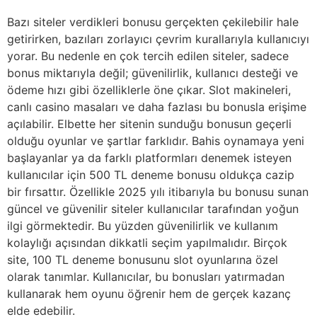
Bazı siteler verdikleri bonusu gerçekten çekilebilir hale
getirirken, bazıları zorlayıcı çevrim kurallarıyla kullanıcıyı
yorar. Bu nedenle en çok tercih edilen siteler, sadece
bonus miktarıyla değil; güvenilirlik, kullanıcı desteği ve
ödeme hızı gibi özelliklerle öne çıkar. Slot makineleri,
canlı casino masaları ve daha fazlası bu bonusla erişime
açılabilir. Elbette her sitenin sunduğu bonusun geçerli
olduğu oyunlar ve şartlar farklıdır. Bahis oynamaya yeni
başlayanlar ya da farklı platformları denemek isteyen
kullanıcılar için 500 TL deneme bonusu oldukça cazip
bir fırsattır. Özellikle 2025 yılı itibarıyla bu bonusu sunan
güncel ve güvenilir siteler kullanıcılar tarafından yoğun
ilgi görmektedir. Bu yüzden güvenilirlik ve kullanım
kolaylığı açısından dikkatli seçim yapılmalıdır. Birçok
site, 100 TL deneme bonusunu slot oyunlarına özel
olarak tanımlar. Kullanıcılar, bu bonusları yatırmadan
kullanarak hem oyunu öğrenir hem de gerçek kazanç
elde edebilir.