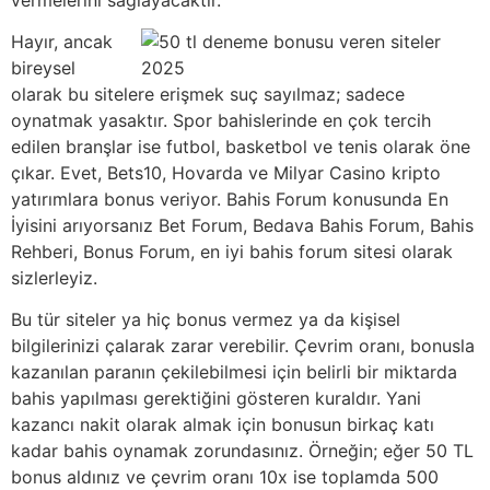
Hayır, ancak
bireysel
olarak bu sitelere erişmek suç sayılmaz; sadece
oynatmak yasaktır. Spor bahislerinde en çok tercih
edilen branşlar ise futbol, basketbol ve tenis olarak öne
çıkar. Evet, Bets10, Hovarda ve Milyar Casino kripto
yatırımlara bonus veriyor. Bahis Forum konusunda En
İyisini arıyorsanız Bet Forum, Bedava Bahis Forum, Bahis
Rehberi, Bonus Forum, en iyi bahis forum sitesi olarak
sizlerleyiz.
Bu tür siteler ya hiç bonus vermez ya da kişisel
bilgilerinizi çalarak zarar verebilir. Çevrim oranı, bonusla
kazanılan paranın çekilebilmesi için belirli bir miktarda
bahis yapılması gerektiğini gösteren kuraldır. Yani
kazancı nakit olarak almak için bonusun birkaç katı
kadar bahis oynamak zorundasınız. Örneğin; eğer 50 TL
bonus aldınız ve çevrim oranı 10x ise toplamda 500