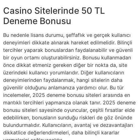
Casino Sitelerinde 50 TL
Deneme Bonusu
Bu nedenle lisans durumu, şeffaflık ve gerçek kullanıcı
deneyimleri dikkate alınarak hareket edilmelidir. Bilinçli
tercihler yaparak bonuslardan faydalanabilir ve güvenli
bir oyun ortamı oluşturabilirsiniz. Bonusu kullanmadan
önce dikkat etmeniz gereken diğer bir nokta da, site
üzerindeki kullanıcı yorumlarıdır. Diğer kullanıcıların
deneyimlerinden faydalanmak, hangi sitelerin daha
güvenilir olduğunu anlamanıza yardımcı olur. Bu tür
incelemeler, 2025 deneme bonusu siteleri arasında en
mantıklı tercihleri yapmanıza olanak tanır. 2025 deneme
bonusu siteleri sayesinde oyuncular, çeşitli fırsatlar elde
edebilirken, bonusların sunduğu riskleri de göz önünde
bulundurmalıdır. Kullanıcıların, avantaj ve dezavantajları
dikkatlice değerlendirmeleri, daha bilinçli kararlar
vermelerini sağlayacaktır.