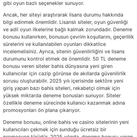
gibi oyun bazlı seçenekler sunuyor.
Ancak, her siteyi araştırarak lisans durumu hakkında
bilgi edinmek önemlidir. Lisanslı siteler, oyun güvenliği
ve adil oyun ilkelerine bağlı kalmak zorundadır. Deneme
bonusu kullanırken, bonusun çevrim koşullarını, geçerlilik
sürelerini ve kullanılabilen oyunları dikkatlice
incelemelisiniz. Ayrıca, sitenin güvenilirliğini ve lisans
durumunu kontrol etmek de önemlidir. 50 TL deneme
bonusu veren siteler bahis dünyasına yeni giren
kullanıcılar için cazip görünse de akıllarda güvenilirlik
sorusu oluşturabilir. 2025 yılı içerisinde sektöre yeni
giriş yapan bazı bahis siteleri, rekabetçi olmak için
yüksek miktarda deneme bonusları sunuyor. Siteler
özellikle deneme sürecinde kullanıcı kazanmak adına
promosyonları ön plana çıkarıyor.
Deneme bonusu, online bahis ve casino sitelerinin yeni
kullanıcıları çekmek için sunduğu ücretsiz bir
promosyon türüdür. 2025 yılında, deneme bonusu veren