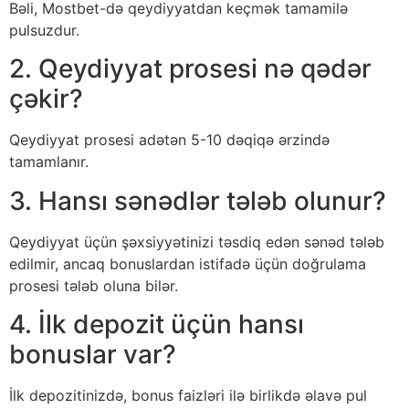
Bəli, Mostbet-də qeydiyyatdan keçmək tamamilə
pulsuzdur.
2. Qeydiyyat prosesi nə qədər
çəkir?
Qeydiyyat prosesi adətən 5-10 dəqiqə ərzində
tamamlanır.
3. Hansı sənədlər tələb olunur?
Qeydiyyat üçün şəxsiyyətinizi təsdiq edən sənəd tələb
edilmir, ancaq bonuslardan istifadə üçün doğrulama
prosesi tələb oluna bilər.
4. İlk depozit üçün hansı
bonuslar var?
İlk depozitinizdə, bonus faizləri ilə birlikdə əlavə pul