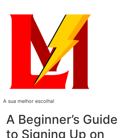
A sua melhor escolha!
A Beginner’s Guide
to Signing Up on