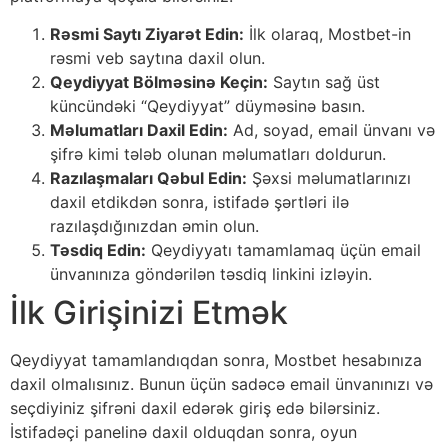
Rəsmi Saytı Ziyarət Edin:
İlk olaraq, Mostbet-in
rəsmi veb saytına daxil olun.
Qeydiyyat Bölməsinə Keçin:
Saytın sağ üst
küncündəki “Qeydiyyat” düyməsinə basın.
Məlumatları Daxil Edin:
Ad, soyad, email ünvanı və
şifrə kimi tələb olunan məlumatları doldurun.
Razılaşmaları Qəbul Edin:
Şəxsi məlumatlarınızı
daxil etdikdən sonra, istifadə şərtləri ilə
razılaşdığınızdan əmin olun.
Təsdiq Edin:
Qeydiyyatı tamamlamaq üçün email
ünvanınıza göndərilən təsdiq linkini izləyin.
İlk Girişinizi Etmək
Qeydiyyat tamamlandıqdan sonra, Mostbet hesabınıza
daxil olmalısınız. Bunun üçün sadəcə email ünvanınızı və
seçdiyiniz şifrəni daxil edərək giriş edə bilərsiniz.
İstifadəçi panelinə daxil olduqdan sonra, oyun