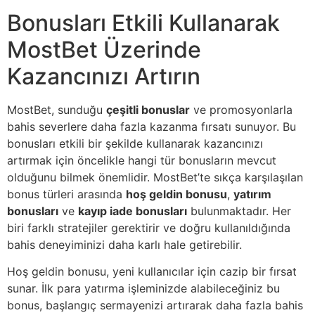
Bonusları Etkili Kullanarak
MostBet Üzerinde
Kazancınızı Artırın
MostBet, sunduğu
çeşitli bonuslar
ve promosyonlarla
bahis severlere daha fazla kazanma fırsatı sunuyor. Bu
bonusları etkili bir şekilde kullanarak kazancınızı
artırmak için öncelikle hangi tür bonusların mevcut
olduğunu bilmek önemlidir. MostBet’te sıkça karşılaşılan
bonus türleri arasında
hoş geldin bonusu
,
yatırım
bonusları
ve
kayıp iade bonusları
bulunmaktadır. Her
biri farklı stratejiler gerektirir ve doğru kullanıldığında
bahis deneyiminizi daha karlı hale getirebilir.
Hoş geldin bonusu, yeni kullanıcılar için cazip bir fırsat
sunar. İlk para yatırma işleminizde alabileceğiniz bu
bonus, başlangıç sermayenizi artırarak daha fazla bahis