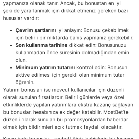
yapmanıza olanak tanır. Ancak, bu bonustan en iyi
şekilde yararlanmak için dikkat etmeniz gereken bazı
hususlar vardır:
Çevrim şartlarını
iyi anlayın: Bonusu çekebilmek
için belirli bir miktarda bahis yapmanız gerekebilir.
Son kullanma tarihine
dikkat edin: Bonusunuzu
kullanmadan önce süresinin dolmadığından emin
olun.
Minimum yatırım tutarını
kontrol edin: Bonusun
aktive edilmesi için gerekli olan minimum tutarı
öğrenin.
Yatırım bonusları ise mevcut kullanıcılar için düzenli
olarak sunulan fırsatlardır. Belirli günlerde veya özel
etkinliklerde yapılan yatırımlara ekstra kazanç sağlayan
bu bonuslar, hesabınıza ek değer katabilir. MostBet’te
düzenli olarak sunulan bu promosyonlardan haberdar
olmak için bildirimleri açık tutmak faydalı olacaktır.
Kayıp iade bonusları, kaybettiğiniz bahislerin bir kısmını