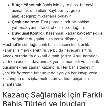
Bütçe Yönetimi:
Bahis için ayırdığınız bütçeyi
aşmamak önemlidir. Kaybetmeyi göze
alabileceğiniz miktarlarla oynayın.
Çeşitlendirme:
Tüm paranızı tek bir bahise
yatırmak yerine farklı etkinliklere dağıtın.
Duygusal Kontrol:
Kazanmak kadar kaybetmek de
doğaldır; duygularınıza yenik düşmeyin.
Mostbet’in sunduğu canlı bahis seçenekleri, anlık
kararlar almayı gerektirir ve bu da heyecanı artırır.
Ancak burada da dikkatli olmak şarttır. Anlık kararlar
verirken aceleci davranmak yerine, mantıklı ve analitik
düşünmek her zaman kazandırır. Her bahis deneyimi
yeni bir öğrenme fırsatıdır; dolayısıyla her kayıp veya
kazançtan ders çıkarmak uzun vadede başarının
anahtarıdır.
Kazanç Sağlamak İçin Farklı
Bahis Türleri ve İpuçları