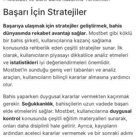
Başarı İçin Stratejiler
Başarıya ulaşmak için stratejiler geliştirmek, bahis
dünyasında rekabet avantajı sağlar.
Mostbet gibi köklü
bir bahis şirketi, kullanıcılarına kazanç sağlama
konusunda rehberlik eden çeşitli stratejiler sunar. İlk
olarak, kullanıcıların piyasayı dikkatlice analiz etmeleri
ve
istatistikleri
iyi değerlendirmeleri önemlidir.
Mostbet’in sunduğu geniş veri tabanları ve analiz
araçları, kullanıcıların bilinçli kararlar almasına yardımcı
olur.
Bahis yaparken duygusal kararlar vermekten kaçınmak
gerekir.
Soğukkanlılık
, bahisçilerin uzun vadede başarı
elde etmelerini sağlar. Mostbet, kullanıcılarına
duygusal
kontrol
konusunda çeşitli eğitim materyalleri sunarak,
onları daha disiplinli hale getirir. Ayrıca, kayıpların
ardından aceleci kararlar vermemek ve bir sonraki adımı