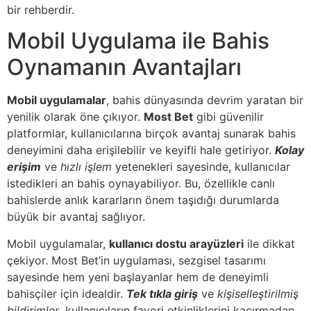
bir rehberdir.
Mobil Uygulama ile Bahis
Oynamanın Avantajları
Mobil uygulamalar
, bahis dünyasında devrim yaratan bir
yenilik olarak öne çıkıyor.
Most Bet
gibi güvenilir
platformlar, kullanıcılarına birçok avantaj sunarak bahis
deneyimini daha erişilebilir ve keyifli hale getiriyor.
Kolay
erişim
ve
hızlı işlem
yetenekleri sayesinde, kullanıcılar
istedikleri an bahis oynayabiliyor. Bu, özellikle canlı
bahislerde anlık kararların önem taşıdığı durumlarda
büyük bir avantaj sağlıyor.
Mobil uygulamalar,
kullanıcı dostu arayüzleri
ile dikkat
çekiyor. Most Bet’in uygulaması, sezgisel tasarımı
sayesinde hem yeni başlayanlar hem de deneyimli
bahisçiler için idealdir.
Tek tıkla giriş
ve
kişiselleştirilmiş
bildirimler
, kullanıcıların favori etkinliklerini kaçırmadan