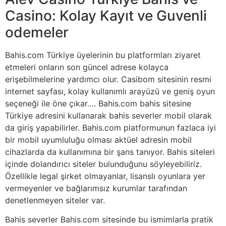
Casino: Kolay Kayıt ve Guvenli
odemeler
Bahis.com Türkiye üyelerinin bu platformları ziyaret
etmeleri onların son güncel adrese kolayca
erişebilmelerine yardımcı olur. Casibom sitesinin resmi
internet sayfası, kolay kullanımlı arayüzü ve geniş oyun
seçeneği ile öne çıkar…. Bahis.com bahis sitesine
Türkiye adresini kullanarak bahis severler mobil olarak
da giriş yapabilirler. Bahis.com platformunun fazlaca iyi
bir mobil uyumluluğu olması aktüel adresin mobil
cihazlarda da kullanımına bir şans tanıyor. Bahis siteleri
içinde dolandırıcı siteler bulunduğunu söyleyebiliriz.
Özellikle legal şirket olmayanlar, lisanslı oyunlara yer
vermeyenler ve bağlarımsız kurumlar tarafından
denetlenmeyen siteler var.
Bahis severler Bahis.com sitesinde bu ismimlarla pratik