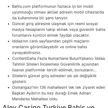
Bahis.com platformunun fazlaca iyi bir mobil
uyumluluğu olması aktüel adresin mobil cihazlarda
da kullanımına bir şans tanıyor.
Güncel giriş adresine ulaşmak için resmi sosyal
medya hesaplarını takip etmek veya güvenilir bahis
forumlarını kontrol etmek faydalı olacaktır.
Iddaa’nın canlı sayfasından çeşitli maçların
oranlarını görüntüleyebilir ve online bahis
oynayabilirsiniz.
ContentDaha Fazla Kumarhane BulunYabancı İddaa
Tahmin Siteleri İncelemesi Güvenilirlik açısından
lisanslı platformlar tercih edilmeli, bonusların…
Sitelerin güncel giriş adresleri sık sık değişiklik
gösterir.
Osmangazi’nin 136 mahallesini tek tek ziyaret eden
Başkan Aydın’ın bu kez durağı Emek Adnan
Menderes Mahallesi oldu.
Alev Casino Turkiye Bahis ve