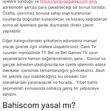
üyelere sunduğu ve
https://girisyapbahis.com giriş
adresinden şartsız para çekebileceği bir bonus türüdür.
Özetle, çevrimsiz bonusa sahip olan kullanıcılar
oyunlarda doğrudan kullandıktan ve kazanç sağladıktan
sonra ek işlemlere gerek duymadan direkt çekim
yapılabilir.
Diğer kategorilerdeki şirketlerin adreslerini manuel
olarak girerek ilgili sitelere ulaşabilirsiniz. Canlı TV
oyunları menüsünde TV Bet ve Bet Games TV oyun
seçeneklerini hemen değerlendirebilir, şans… Güncel ve
gerçek adresten ulaştığınızda ise üyelik işleminin adeta
dakikalar içerisinde tamamlandığını göreceksiniz. Basit
bir şekilde üye olabileceğiniz bu sitedeki tüm
olanaklardan yararlanacak ve burada… Trbet bahis
seçenekleri konusunda oldukça geniş bir yelpazeye
sahiptir.
Bahiscom yasal mı?