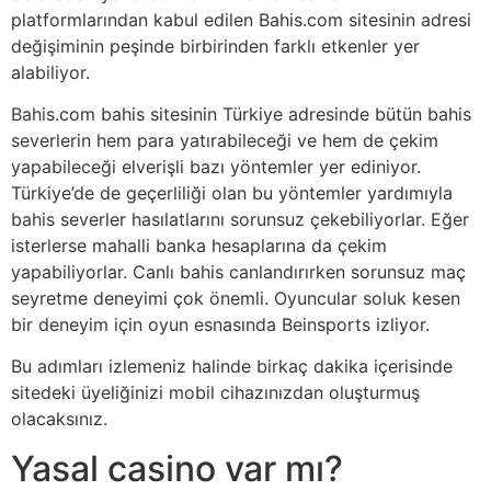
platformlarından kabul edilen Bahis.com sitesinin adresi
değişiminin peşinde birbirinden farklı etkenler yer
alabiliyor.
Bahis.com bahis sitesinin Türkiye adresinde bütün bahis
severlerin hem para yatırabileceği ve hem de çekim
yapabileceği elverişli bazı yöntemler yer ediniyor.
Türkiye’de de geçerliliği olan bu yöntemler yardımıyla
bahis severler hasılatlarını sorunsuz çekebiliyorlar. Eğer
isterlerse mahalli banka hesaplarına da çekim
yapabiliyorlar. Canlı bahis canlandırırken sorunsuz maç
seyretme deneyimi çok önemli. Oyuncular soluk kesen
bir deneyim için oyun esnasında Beinsports izliyor.
Bu adımları izlemeniz halinde birkaç dakika içerisinde
sitedeki üyeliğinizi mobil cihazınızdan oluşturmuş
olacaksınız.
Yasal casino var mı?