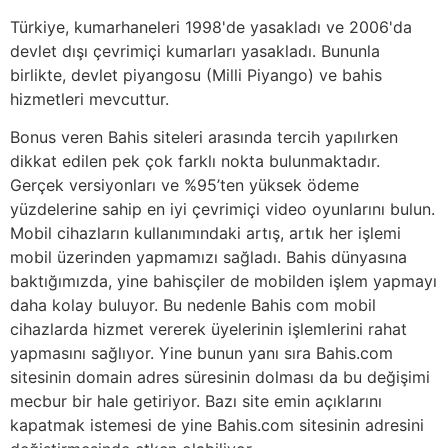
Türkiye, kumarhaneleri 1998'de yasakladı ve 2006'da
devlet dışı çevrimiçi kumarları yasakladı. Bununla
birlikte, devlet piyangosu (Milli Piyango) ve bahis
hizmetleri mevcuttur.
Bonus veren Bahis siteleri arasında tercih yapılırken
dikkat edilen pek çok farklı nokta bulunmaktadır.
Gerçek versiyonları ve %95’ten yüksek ödeme
yüzdelerine sahip en iyi çevrimiçi video oyunlarını bulun.
Mobil cihazların kullanımındaki artış, artık her işlemi
mobil üzerinden yapmamızı sağladı. Bahis dünyasına
baktığımızda, yine bahisçiler de mobilden işlem yapmayı
daha kolay buluyor. Bu nedenle Bahis com mobil
cihazlarda hizmet vererek üyelerinin işlemlerini rahat
yapmasını sağlıyor. Yine bunun yanı sıra Bahis.com
sitesinin domain adres süresinin dolması da bu değişimi
mecbur bir hale getiriyor. Bazı site emin açıklarını
kapatmak istemesi de yine Bahis.com sitesinin adresini