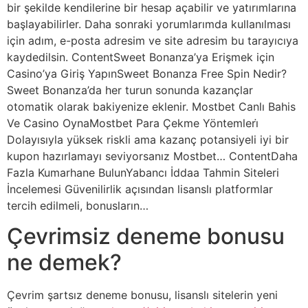
bir şekilde kendilerine bir hesap açabilir ve yatırımlarına
başlayabilirler. Daha sonraki yorumlarımda kullanılması
için adım, e-posta adresim ve site adresim bu tarayıcıya
kaydedilsin. ContentSweet Bonanza’ya Erişmek için
Casino’ya Giriş YapınSweet Bonanza Free Spin Nedir?
Sweet Bonanza’da her turun sonunda kazançlar
otomatik olarak bakiyenize eklenir. Mostbet Canlı Bahis
Ve Casino OynaMostbet Para Çekme Yöntemleri̇
Dolayısıyla yüksek riskli ama kazanç potansiyeli iyi bir
kupon hazırlamayı seviyorsanız Mostbet… ContentDaha
Fazla Kumarhane BulunYabancı İddaa Tahmin Siteleri
İncelemesi Güvenilirlik açısından lisanslı platformlar
tercih edilmeli, bonusların…
Çevrimsiz deneme bonusu
ne demek?
Çevrim şartsız deneme bonusu, lisanslı sitelerin yeni