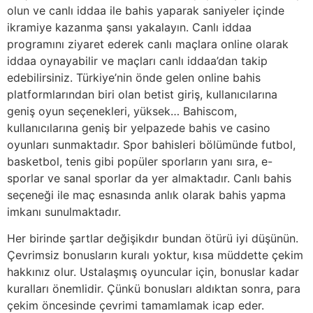
olun ve canlı iddaa ile bahis yaparak saniyeler içinde
ikramiye kazanma şansı yakalayın. Canlı iddaa
programını ziyaret ederek canlı maçlara online olarak
iddaa oynayabilir ve maçları canlı iddaa’dan takip
edebilirsiniz. Türkiye’nin önde gelen online bahis
platformlarından biri olan betist giriş, kullanıcılarına
geniş oyun seçenekleri, yüksek… Bahiscom,
kullanıcılarına geniş bir yelpazede bahis ve casino
oyunları sunmaktadır. Spor bahisleri bölümünde futbol,
basketbol, tenis gibi popüler sporların yanı sıra, e-
sporlar ve sanal sporlar da yer almaktadır. Canlı bahis
seçeneği ile maç esnasında anlık olarak bahis yapma
imkanı sunulmaktadır.
Her birinde şartlar değişikdır bundan ötürü iyi düşünün.
Çevrimsiz bonusların kuralı yoktur, kısa müddette çekim
hakkınız olur. Ustalaşmış oyuncular için, bonuslar kadar
kuralları önemlidir. Çünkü bonusları aldıktan sonra, para
çekim öncesinde çevrimi tamamlamak icap eder.