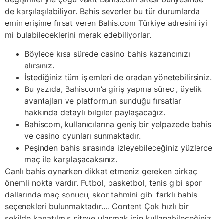
de karşılaşılabiliyor. Bahis severler bu tür durumlarda
emin erişime fırsat veren Bahis.com Türkiye adresini iyi
mi bulabileceklerini merak edebiliyorlar.
Böylece kısa sürede casino bahis kazancınızı
alırsınız.
İstediğiniz tüm işlemleri de oradan yönetebilirsiniz.
Bu yazıda, Bahiscom’a giriş yapma süreci, üyelik
avantajları ve platformun sunduğu fırsatlar
hakkında detaylı bilgiler paylaşacağız.
Bahiscom, kullanıcılarına geniş bir yelpazede bahis
ve casino oyunları sunmaktadır.
Peşinden bahis sırasında izleyebileceğiniz yüzlerce
maç ile karşılaşacaksınız.
Canlı bahis oynarken dikkat etmeniz gereken birkaç
önemli nokta vardır. Futbol, basketbol, tenis gibi spor
dallarında maç sonucu, skor tahmini gibi farklı bahis
seçenekleri bulunmaktadır…. Content Çok hızlı bir
şekilde kapatılmış siteye ulaşmak için kullanabileceğiniz