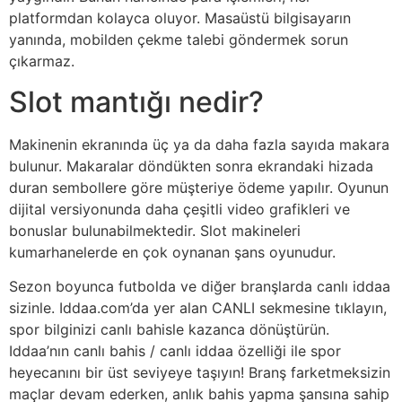
platformdan kolayca oluyor. Masaüstü bilgisayarın
yanında, mobilden çekme talebi göndermek sorun
çıkarmaz.
Slot mantığı nedir?
Makinenin ekranında üç ya da daha fazla sayıda makara
bulunur. Makaralar döndükten sonra ekrandaki hizada
duran sembollere göre müşteriye ödeme yapılır. Oyunun
dijital versiyonunda daha çeşitli video grafikleri ve
bonuslar bulunabilmektedir. Slot makineleri
kumarhanelerde en çok oynanan şans oyunudur.
Sezon boyunca futbolda ve diğer branşlarda canlı iddaa
sizinle. Iddaa.com’da yer alan CANLI sekmesine tıklayın,
spor bilginizi canlı bahisle kazanca dönüştürün.
Iddaa’nın canlı bahis / canlı iddaa özelliği ile spor
heyecanını bir üst seviyeye taşıyın! Branş farketmeksizin
maçlar devam ederken, anlık bahis yapma şansına sahip