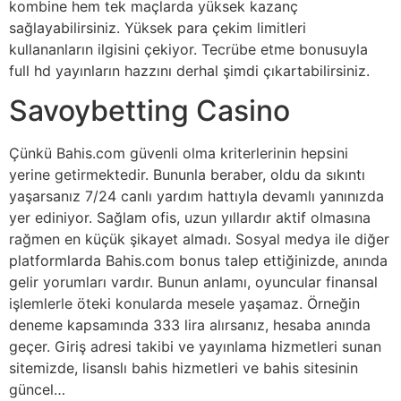
kombine hem tek maçlarda yüksek kazanç
sağlayabilirsiniz. Yüksek para çekim limitleri
kullananların ilgisini çekiyor. Tecrübe etme bonusuyla
full hd yayınların hazzını derhal şimdi çıkartabilirsiniz.
Savoybetting Casino
Çünkü Bahis.com güvenli olma kriterlerinin hepsini
yerine getirmektedir. Bununla beraber, oldu da sıkıntı
yaşarsanız 7/24 canlı yardım hattıyla devamlı yanınızda
yer ediniyor. Sağlam ofis, uzun yıllardır aktif olmasına
rağmen en küçük şikayet almadı. Sosyal medya ile diğer
platformlarda Bahis.com bonus talep ettiğinizde, anında
gelir yorumları vardır. Bunun anlamı, oyuncular finansal
işlemlerle öteki konularda mesele yaşamaz. Örneğin
deneme kapsamında 333 lira alırsanız, hesaba anında
geçer. Giriş adresi takibi ve yayınlama hizmetleri sunan
sitemizde, lisanslı bahis hizmetleri ve bahis sitesinin
güncel…