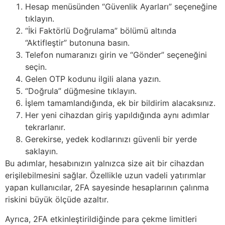
Hesap menüsünden “Güvenlik Ayarları” seçeneğine
tıklayın.
“İki Faktörlü Doğrulama” bölümü altında
“Aktifleştir” butonuna basın.
Telefon numaranızı girin ve “Gönder” seçeneğini
seçin.
Gelen OTP kodunu ilgili alana yazın.
“Doğrula” düğmesine tıklayın.
İşlem tamamlandığında, ek bir bildirim alacaksınız.
Her yeni cihazdan giriş yapıldığında aynı adımlar
tekrarlanır.
Gerekirse, yedek kodlarınızı güvenli bir yerde
saklayın.
Bu adımlar, hesabınızın yalnızca size ait bir cihazdan
erişilebilmesini sağlar. Özellikle uzun vadeli yatırımlar
yapan kullanıcılar, 2FA sayesinde hesaplarının çalınma
riskini büyük ölçüde azaltır.
Ayrıca, 2FA etkinleştirildiğinde para çekme limitleri