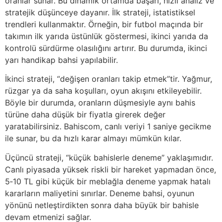
oranlar sunar. Bu dinamik ortamda başarı, hızlı analiz ve
stratejik düşünceye dayanır. İlk strateji, istatistiksel
trendleri kullanmaktır. Örneğin, bir futbol maçında bir
takımın ilk yarıda üstünlük göstermesi, ikinci yarıda da
kontrolü sürdürme olasılığını artırır. Bu durumda, ikinci
yarı handikap bahsi yapılabilir.
İkinci strateji, “değişen oranları takip etmek”tir. Yağmur,
rüzgar ya da saha koşulları, oyun akışını etkileyebilir.
Böyle bir durumda, oranların düşmesiyle aynı bahis
türüne daha düşük bir fiyatla girerek değer
yaratabilirsiniz. Bahiscom, canlı veriyi 1 saniye gecikme
ile sunar, bu da hızlı karar almayı mümkün kılar.
Üçüncü strateji, “küçük bahislerle deneme” yaklaşımıdır.
Canlı piyasada yüksek riskli bir hareket yapmadan önce,
5‑10 TL gibi küçük bir meblağla deneme yapmak hatalı
kararların maliyetini sınırlar. Deneme bahsi, oyunun
yönünü netleştirdikten sonra daha büyük bir bahisle
devam etmenizi sağlar.