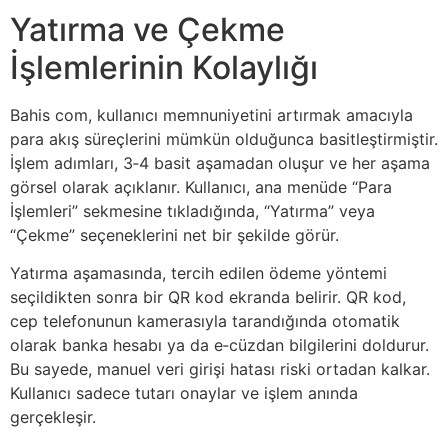
Yatırma ve Çekme
İşlemlerinin Kolaylığı
Bahis com, kullanıcı memnuniyetini artırmak amacıyla
para akış süreçlerini mümkün olduğunca basitleştirmiştir.
İşlem adımları, 3‑4 basit aşamadan oluşur ve her aşama
görsel olarak açıklanır. Kullanıcı, ana menüde “Para
İşlemleri” sekmesine tıkladığında, “Yatırma” veya
“Çekme” seçeneklerini net bir şekilde görür.
Yatırma aşamasında, tercih edilen ödeme yöntemi
seçildikten sonra bir QR kod ekranda belirir. QR kod,
cep telefonunun kamerasıyla tarandığında otomatik
olarak banka hesabı ya da e‑cüzdan bilgilerini doldurur.
Bu sayede, manuel veri girişi hatası riski ortadan kalkar.
Kullanıcı sadece tutarı onaylar ve işlem anında
gerçekleşir.