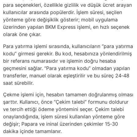
para seçenekleri, özellikle gizlilik ve düşük ücret arayan
kullanıcılar arasında popülerdir. İşlem süresi, seçilen
yönteme göre değişiklik gösterir; mobil uygulama
üzerinden yapılan BKM Express işlemi, en hızlı seçenek
olarak öne çıkar.
Para yatırma işlemi sırasında, kullanıcıların “para yatırma
kodu” girmesi gerekir. Bu kod, hesabınıza yönlendirilmiş
bir referans numarasıdır ve işlemin doğru hesaba
geçmesini sağlar. “Para yatırma kodu” olmadan yapılan
transferler, manuel olarak eşleştirilir ve bu süreç 24‑48
saat sürebilir.
Çekme işlemi için, hesabın tamamen doğrulanmış olması
şarttır. Kullanıcı, önce “Çekim talebi” formunu doldurur
ve tercih ettiği ödeme yöntemini seçer. Çekim talebi
onaylandığında, işlem süresi kullanılan yönteme göre
değişir; Papara ve ininal üzerinden çekimler 15‑30
dakika içinde tamamlanır.