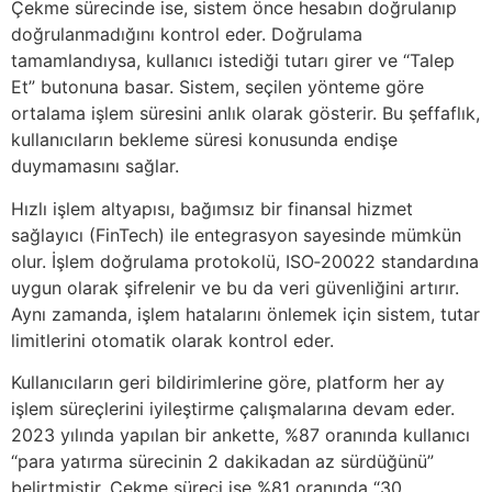
Çekme sürecinde ise, sistem önce hesabın doğrulanıp
doğrulanmadığını kontrol eder. Doğrulama
tamamlandıysa, kullanıcı istediği tutarı girer ve “Talep
Et” butonuna basar. Sistem, seçilen yönteme göre
ortalama işlem süresini anlık olarak gösterir. Bu şeffaflık,
kullanıcıların bekleme süresi konusunda endişe
duymamasını sağlar.
Hızlı işlem altyapısı, bağımsız bir finansal hizmet
sağlayıcı (FinTech) ile entegrasyon sayesinde mümkün
olur. İşlem doğrulama protokolü, ISO‑20022 standardına
uygun olarak şifrelenir ve bu da veri güvenliğini artırır.
Aynı zamanda, işlem hatalarını önlemek için sistem, tutar
limitlerini otomatik olarak kontrol eder.
Kullanıcıların geri bildirimlerine göre, platform her ay
işlem süreçlerini iyileştirme çalışmalarına devam eder.
2023 yılında yapılan bir ankette, %87 oranında kullanıcı
“para yatırma sürecinin 2 dakikadan az sürdüğünü”
belirtmiştir. Çekme süreci ise %81 oranında “30