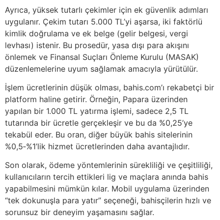
Ayrıca, yüksek tutarlı çekimler için ek güvenlik adımları
uygulanır. Çekim tutarı 5.000 TL’yi aşarsa, iki faktörlü
kimlik doğrulama ve ek belge (gelir belgesi, vergi
levhası) istenir. Bu prosedür, yasa dışı para akışını
önlemek ve Finansal Suçları Önleme Kurulu (MASAK)
düzenlemelerine uyum sağlamak amacıyla yürütülür.
İşlem ücretlerinin düşük olması, bahis.com’ı rekabetçi bir
platform haline getirir. Örneğin, Papara üzerinden
yapılan bir 1.000 TL yatırma işlemi, sadece 2,5 TL
tutarında bir ücretle gerçekleşir ve bu da %0,25’ye
tekabül eder. Bu oran, diğer büyük bahis sitelerinin
%0,5‑%1’lik hizmet ücretlerinden daha avantajlıdır.
Son olarak, ödeme yöntemlerinin sürekliliği ve çeşitliliği,
kullanıcıların tercih ettikleri lig ve maçlara anında bahis
yapabilmesini mümkün kılar. Mobil uygulama üzerinden
“tek dokunuşla para yatır” seçeneği, bahisçilerin hızlı ve
sorunsuz bir deneyim yaşamasını sağlar.