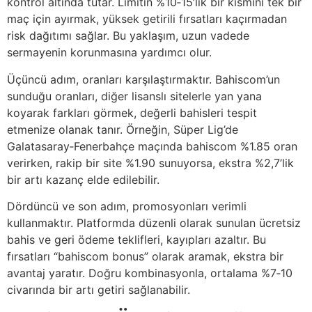
kontrol altında tutar. Limitin %10‑15’lik bir kısmını tek bir
maç için ayırmak, yüksek getirili fırsatları kaçırmadan
risk dağıtımı sağlar. Bu yaklaşım, uzun vadede
sermayenin korunmasına yardımcı olur.
Üçüncü adım, oranları karşılaştırmaktır. Bahiscom’un
sunduğu oranları, diğer lisanslı sitelerle yan yana
koyarak farkları görmek, değerli bahisleri tespit
etmenize olanak tanır. Örneğin, Süper Lig’de
Galatasaray‑Fenerbahçe maçında bahiscom %1.85 oran
verirken, rakip bir site %1.90 sunuyorsa, ekstra %2,7’lik
bir artı kazanç elde edilebilir.
Dördüncü ve son adım, promosyonları verimli
kullanmaktır. Platformda düzenli olarak sunulan ücretsiz
bahis ve geri ödeme teklifleri, kayıpları azaltır. Bu
fırsatları “bahiscom bonus” olarak aramak, ekstra bir
avantaj yaratır. Doğru kombinasyonla, ortalama %7‑10
civarında bir artı getiri sağlanabilir.