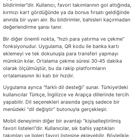
bildirimler”dir. Kullanıcı, favori takımlarının gol attığında,
kırmızı kart gördüğünde ya da bonus fırsatı geldiğinde
anında bir uyarı alır. Bu bildirimler, bahisleri kaçırmadan
değerlendirme şansı tanır.
Bir diğer önemli nokta, “hızlı para yatırma ve çekme”
fonksiyonudur. Uygulama, QR kodu ile banka kartı
eklemeyi ve tek dokunuşla para transferi yapmayı
mümkün kılar. Ortalama çekme süresi 30‑45 dakika
olarak ölçülmüştür, bu da rakip platformların
ortalamasının iki katı bir hızdır.
Uygulama ayrıca “farklı dil desteği” sunar. Türkiye’deki
kullanıcılar Türkçe, İngilizce ve Arapça dillerinde tercih
yapabilir. Dil seçenekleri arasında geçiş sadece bir
menüdeki “dil değiştir” butonuyla gerçekleşir.
Mobil deneyimin diğer bir avantajı “kişiselleştirilmiş
favori listeleri”dir. Kullanıcılar, sık bahis yaptıkları
takımları ve ligleri favori listesine ekleyebilir. Böylelikle,