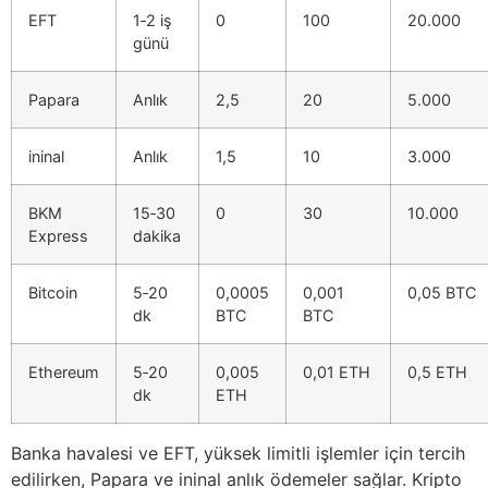
EFT
1‑2 iş
0
100
20.000
günü
Papara
Anlık
2,5
20
5.000
ininal
Anlık
1,5
10
3.000
BKM
15‑30
0
30
10.000
Express
dakika
Bitcoin
5‑20
0,0005
0,001
0,05 BTC
dk
BTC
BTC
Ethereum
5‑20
0,005
0,01 ETH
0,5 ETH
dk
ETH
Banka havalesi ve EFT, yüksek limitli işlemler için tercih
edilirken, Papara ve ininal anlık ödemeler sağlar. Kripto