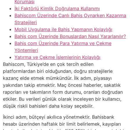
Koruması
İki Faktörlü Kimlik Doğrulama Kullanımı
Bahiscom Üzerinde Canlı Bahis Oynarken Kazanma
Stratejileri
Mobil Uygulama ile Bahis Yapmanın Kolaylığı
Bahis com Üzerinde Bonuslardan Nasıl Yararlanılır?
Bahis com Üzerinde Para Yatırma ve Çekme
Yöntemleri
Yatırma ve Çekme İşlemlerinin Kolaylığı
Bahiscom, Türkiye’de en çok tercih edilen
platformlardan biri olduğundan, doğru stratejilerle
kazanç elde etmek mümkündür. İlk adım, piyasayı
yakından takip etmektir. Maç öncesi haberler, sakatlık
raporları ve takımların form durumu, oranları doğrudan
etkiler. Bu verileri günlük olarak inceleyen bir kullanıcı,
düşük riskli bahisleri daha kolay seçebilir.
İkinci adım, bütçeyi akıllıca yönetmektir. Bahisbank
hesabı üzerinden haftalık bir limit belirlemek, kayıpları