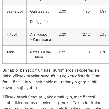
Basketbol
Galatasaray
2.00
1.95
1.97
–
Darüşşafaka
Futbol
Alanyaspor
2.20
2.12
2.15
– Kasımpaşa
Tenis
Rafael Nadal
1.72
1.68
1.70
– Thiem
Bu tablo, bahiscom’un bazı durumlarda rakiplerinden
daha yüksek oranlar sunduğunu açıkça gösterir. Oran
farkı, özellikle yüksek bahis miktarlarıyla çarpıcı bir
kazanç sağlayabilir.
Yüksek oranlı fırsatları yakalamak için, maç öncesi
istatistikleri detaylı incelemek gerekir. Takım kadroları,
oyuncu performansları ve geçmiş karşılaşma sonuçları,