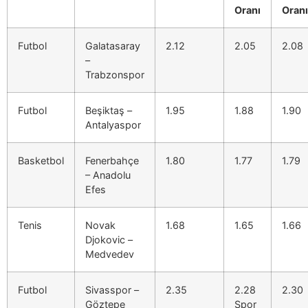
Oranı
Oranı
Futbol
Galatasaray
2.12
2.05
2.08
–
Trabzonspor
Futbol
Beşiktaş –
1.95
1.88
1.90
Antalyaspor
Basketbol
Fenerbahçe
1.80
1.77
1.79
– Anadolu
Efes
Tenis
Novak
1.68
1.65
1.66
Djokovic –
Medvedev
Futbol
Sivasspor –
2.35
2.28
2.30
Göztepe
Spor