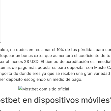
saldo, no dudes en reclamar el 10% de tus pérdidas para co
oquear un bonus extra que aumentará el coeficiente de tu
er al menos 2$ USD. El tiempo de acreditación es inmedia
stemas de pago más populares para depositar son MasterCa
mporta de dónde eres ya que se reciben una gran variedad 
imer depósito escogiendo un medio de pago.
stbet en dispositivos móviles