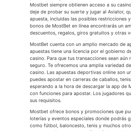
Mostbet siempre obtienen acceso a su casino
deje de probar su suerte y jugar al Aviator,
apuesta, incluidas las posibles restricciones 
bonos de MostBet en línea encontrarás un am
descuentos, regalos, giros gratuitos y otras v
MostBet cuenta con un amplio mercado de apu
apuestas tiene una licencia por el gobierno
casino. Para que tus transacciones sean aún 
seguro. Te ofrecemos una amplia variedad de
casino. Las apuestas deportivas online son 
puedes apostar en carreras de caballos, teni
esperando a la hora de descargar la app de M
con funciones para apostar. Los jugadores q
sus requisitos.
Mostbet ofrece bonos y promociones que pue
loterías y eventos especiales donde podrás g
como fútbol, baloncesto, tenis y muchos otr