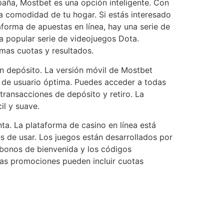
aña, Mostbet es una opción inteligente. Con
la comodidad de tu hogar. Si estás interesado
aforma de apuestas en línea, hay una serie de
a popular serie de videojuegos Dota.
imas cuotas y resultados.
un depósito. La versión móvil de Mostbet
a de usuario óptima. Puedes acceder a todas
 transacciones de depósito y retiro. La
il y suave.
nta. La plataforma de casino en línea está
es de usar. Los juegos están desarrollados por
s bonos de bienvenida y los códigos
tas promociones pueden incluir cuotas