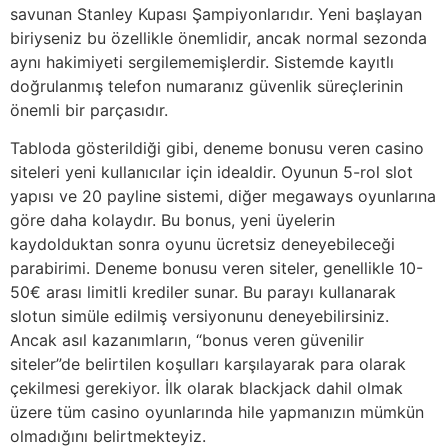
savunan Stanley Kupası Şampiyonlarıdır. Yeni başlayan
biriyseniz bu özellikle önemlidir, ancak normal sezonda
aynı hakimiyeti sergilememişlerdir. Sistemde kayıtlı
doğrulanmış telefon numaranız güvenlik süreçlerinin
önemli bir parçasıdır.
Tabloda gösterildiği gibi, deneme bonusu veren casino
siteleri yeni kullanıcılar için idealdir. Oyunun 5-rol slot
yapısı ve 20 payline sistemi, diğer megaways oyunlarına
göre daha kolaydır. Bu bonus, yeni üyelerin
kaydolduktan sonra oyunu ücretsiz deneyebileceği
parabirimi. Deneme bonusu veren siteler, genellikle 10-
50€ arası limitli krediler sunar. Bu parayı kullanarak
slotun simüle edilmiş versiyonunu deneyebilirsiniz.
Ancak asıl kazanımların, “bonus veren güvenilir
siteler”de belirtilen koşulları karşılayarak para olarak
çekilmesi gerekiyor. İlk olarak blackjack dahil olmak
üzere tüm casino oyunlarında hile yapmanızın mümkün
olmadığını belirtmekteyiz.