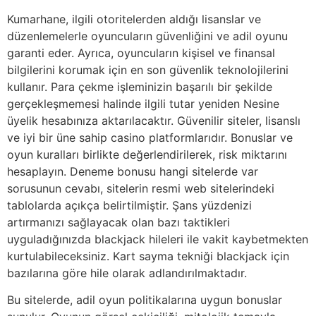
Kumarhane, ilgili otoritelerden aldığı lisanslar ve
düzenlemelerle oyuncuların güvenliğini ve adil oyunu
garanti eder. Ayrıca, oyuncuların kişisel ve finansal
bilgilerini korumak için en son güvenlik teknolojilerini
kullanır. Para çekme işleminizin başarılı bir şekilde
gerçekleşmemesi halinde ilgili tutar yeniden Nesine
üyelik hesabınıza aktarılacaktır. Güvenilir siteler, lisanslı
ve iyi bir üne sahip casino platformlarıdır. Bonuslar ve
oyun kuralları birlikte değerlendirilerek, risk miktarını
hesaplayın. Deneme bonusu hangi sitelerde var
sorusunun cevabı, sitelerin resmi web sitelerindeki
tablolarda açıkça belirtilmiştir. Şans yüzdenizi
artırmanızı sağlayacak olan bazı taktikleri
uyguladığınızda blackjack hileleri ile vakit kaybetmekten
kurtulabileceksiniz. Kart sayma tekniği blackjack için
bazılarına göre hile olarak adlandırılmaktadır.
Bu sitelerde, adil oyun politikalarına uygun bonuslar