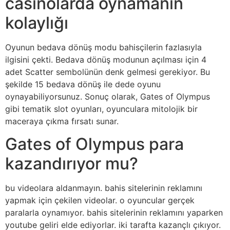
casinolarda oynamanın
kolaylığı
Oyunun bedava dönüş modu bahisçilerin fazlasıyla
ilgisini çekti. Bedava dönüş modunun açılması için 4
adet Scatter sembolünün denk gelmesi gerekiyor. Bu
şekilde 15 bedava dönüş ile dede oyunu
oynayabiliyorsunuz. Sonuç olarak, Gates of Olympus
gibi tematik slot oyunları, oyunculara mitolojik bir
maceraya çıkma fırsatı sunar.
Gates of Olympus para
kazandırıyor mu?
bu videolara aldanmayın. bahis sitelerinin reklamını
yapmak için çekilen videolar. o oyuncular gerçek
paralarla oynamıyor. bahis sitelerinin reklamını yaparken
youtube geliri elde ediyorlar. iki tarafta kazançlı çıkıyor.