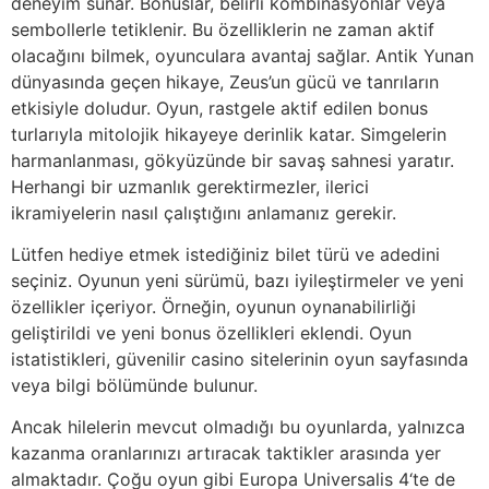
deneyim sunar. Bonuslar, belirli kombinasyonlar veya
sembollerle tetiklenir. Bu özelliklerin ne zaman aktif
olacağını bilmek, oyunculara avantaj sağlar. Antik Yunan
dünyasında geçen hikaye, Zeus’un gücü ve tanrıların
etkisiyle doludur. Oyun, rastgele aktif edilen bonus
turlarıyla mitolojik hikayeye derinlik katar. Simgelerin
harmanlanması, gökyüzünde bir savaş sahnesi yaratır.
Herhangi bir uzmanlık gerektirmezler, ilerici
ikramiyelerin nasıl çalıştığını anlamanız gerekir.
Lütfen hediye etmek istediğiniz bilet türü ve adedini
seçiniz. Oyunun yeni sürümü, bazı iyileştirmeler ve yeni
özellikler içeriyor. Örneğin, oyunun oynanabilirliği
geliştirildi ve yeni bonus özellikleri eklendi. Oyun
istatistikleri, güvenilir casino sitelerinin oyun sayfasında
veya bilgi bölümünde bulunur.
Ancak hilelerin mevcut olmadığı bu oyunlarda, yalnızca
kazanma oranlarınızı artıracak taktikler arasında yer
almaktadır. Çoğu oyun gibi Europa Universalis 4‘te de