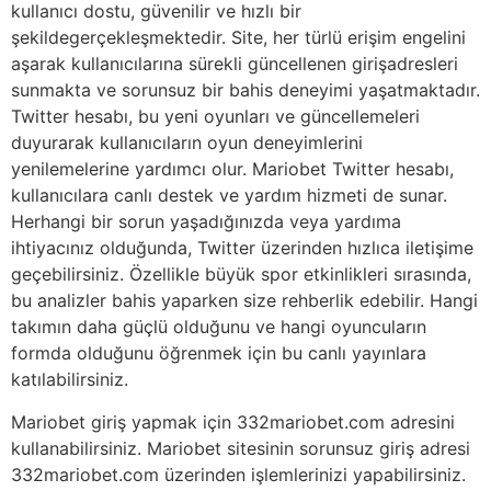
kullanıcı dostu, güvenilir ve hızlı bir
şekildegerçekleşmektedir. Site, her türlü erişim engelini
aşarak kullanıcılarına sürekli güncellenen girişadresleri
sunmakta ve sorunsuz bir bahis deneyimi yaşatmaktadır.
Twitter hesabı, bu yeni oyunları ve güncellemeleri
duyurarak kullanıcıların oyun deneyimlerini
yenilemelerine yardımcı olur. Mariobet Twitter hesabı,
kullanıcılara canlı destek ve yardım hizmeti de sunar.
Herhangi bir sorun yaşadığınızda veya yardıma
ihtiyacınız olduğunda, Twitter üzerinden hızlıca iletişime
geçebilirsiniz. Özellikle büyük spor etkinlikleri sırasında,
bu analizler bahis yaparken size rehberlik edebilir. Hangi
takımın daha güçlü olduğunu ve hangi oyuncuların
formda olduğunu öğrenmek için bu canlı yayınlara
katılabilirsiniz.
Mariobet giriş yapmak için 332mariobet.com adresini
kullanabilirsiniz. Mariobet sitesinin sorunsuz giriş adresi
332mariobet.com üzerinden işlemlerinizi yapabilirsiniz.