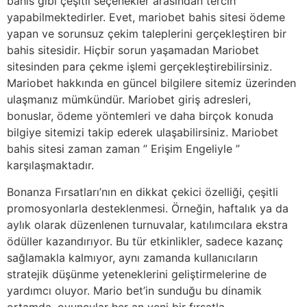
bahis gibi çeşitli seçenekler arasından tercih
yapabilmektedirler. Evet, mariobet bahis sitesi ödeme
yapan ve sorunsuz çekim taleplerini gerçekleştiren bir
bahis sitesidir. Hiçbir sorun yaşamadan Mariobet
sitesinden para çekme işlemi gerçekleştirebilirsiniz.
Mariobet hakkında en güncel bilgilere sitemiz üzerinden
ulaşmanız mümkündür. Mariobet giriş adresleri,
bonuslar, ödeme yöntemleri ve daha birçok konuda
bilgiye sitemizi takip ederek ulaşabilirsiniz. Mariobet
bahis sitesi zaman zaman ” Erişim Engeliyle ”
karşılaşmaktadır.
Bonanza Fırsatları’nın en dikkat çekici özelliği, çeşitli
promosyonlarla desteklenmesi. Örneğin, haftalık ya da
aylık olarak düzenlenen turnuvalar, katılımcılara ekstra
ödüller kazandırıyor. Bu tür etkinlikler, sadece kazanç
sağlamakla kalmıyor, aynı zamanda kullanıcıların
stratejik düşünme yeteneklerini geliştirmelerine de
yardımcı oluyor. Mario bet’in sunduğu bu dinamik
ortamda, oyuncular her an yeni bir fırsatla