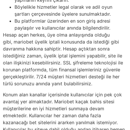
Böylelikle hizmetler legal olarak ve adil oyun
şartları çerçevesinde üyelere sunulmaktadır.
Bu platformlar üzerinden en son giriş adresi
paylaşılır ve kullanıcılar anında bilgilendirilir.
Hesap açan herkes, üye olma anlayışında olduğu
gibi, mariobet üyelik iptali konusunda da istediği gibi
davranma hakkına sahiptir. Hesap açtıktan sonra
istediğiniz zaman, üyelik iptal işlemini yapabilir, site ile
olan ilişkinizi kesebilirsiniz. SSL şifreleme teknolojisi ile
korunan platformda, tüm finansal işlemleriniz güvenle
gerçekleştirilir. 7/24 müşteri hizmetleri desteği ile her
türlü sorunuzu anında yanıt bulabilirsiniz.
Konum alan kanallar içerisinde kullanıcılar için pek çok
avantaj yer almaktadır. Mariobet kaçak bahis sitesi
müşterilerine en iyi hizmetleri sunmaya devam
etmektedir. Kullanıcılar her zaman daha fazla
kazanacağı bet sitelerini ararken yanılmak istemiyor.
Kullanıcılar bu siteye dahil olduğu andan itibaren hemen