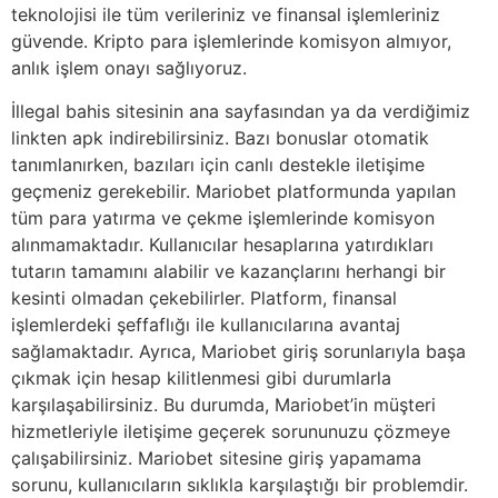
teknolojisi ile tüm verileriniz ve finansal işlemleriniz
güvende. Kripto para işlemlerinde komisyon almıyor,
anlık işlem onayı sağlıyoruz.
İllegal bahis sitesinin ana sayfasından ya da verdiğimiz
linkten apk indirebilirsiniz. Bazı bonuslar otomatik
tanımlanırken, bazıları için canlı destekle iletişime
geçmeniz gerekebilir. Mariobet platformunda yapılan
tüm para yatırma ve çekme işlemlerinde komisyon
alınmamaktadır. Kullanıcılar hesaplarına yatırdıkları
tutarın tamamını alabilir ve kazançlarını herhangi bir
kesinti olmadan çekebilirler. Platform, finansal
işlemlerdeki şeffaflığı ile kullanıcılarına avantaj
sağlamaktadır. Ayrıca, Mariobet giriş sorunlarıyla başa
çıkmak için hesap kilitlenmesi gibi durumlarla
karşılaşabilirsiniz. Bu durumda, Mariobet’in müşteri
hizmetleriyle iletişime geçerek sorununuzu çözmeye
çalışabilirsiniz. Mariobet sitesine giriş yapamama
sorunu, kullanıcıların sıklıkla karşılaştığı bir problemdir.