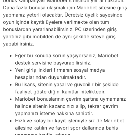
bonus kampanyası Mariobet sitesinde yer almaktadır.
Daha fazla bonusa ulaşmak için Mariobet sitesine giriş
yapmanız yeterli olacaktır. Ücretsiz üyelik sayesinde
oyun içinde kayıtlı üyelere verilmekte olan tüm
bonuslardan yararlanabilirsiniz. PC üzerinden giriş
yaptınız gibi mobilden de aynı şekilde siteye giriş
yapabilirsiniz.
Eğer bu konuda sorun yaşıyorsanız, Mariobet
destek servisine başvurabilirsiniz.
Yeni giriş linkleri firmanın sosyal medya
hesaplarından duyurulmaktadır.
Bu lisans, sitenin yasal ve güvenilir bir şekilde
faaliyet gösterdiğini kanıtlar niteliktedir.
Mariobet bonuslarının çevrim şartına uymamanız
halinde sitenin kazancınızı silip, tekrar çevrim
yapmanızı isteme hakkına sahiptir.
Hızlı ve kolay bir kayıt işlemiyle siz de Mariobet
ailesine katılın ve favori spor dallarında bahis
yapmanın keyfini çıkarın.