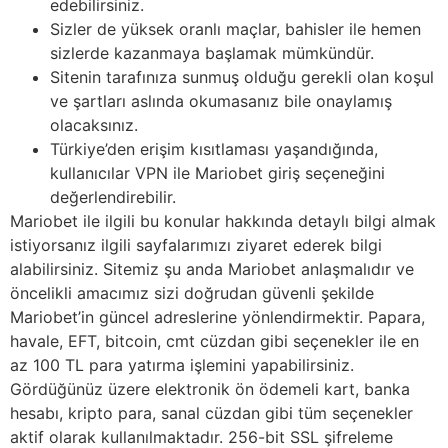
edebilirsiniz.
Sizler de yüksek oranlı maçlar, bahisler ile hemen
sizlerde kazanmaya başlamak mümkündür.
Sitenin tarafınıza sunmuş olduğu gerekli olan koşul
ve şartları aslında okumasanız bile onaylamış
olacaksınız.
Türkiye’den erişim kısıtlaması yaşandığında,
kullanıcılar VPN ile Mariobet giriş seçeneğini
değerlendirebilir.
Mariobet ile ilgili bu konular hakkında detaylı bilgi almak
istiyorsanız ilgili sayfalarımızı ziyaret ederek bilgi
alabilirsiniz. Sitemiz şu anda Mariobet anlaşmalıdır ve
öncelikli amacımız sizi doğrudan güvenli şekilde
Mariobet’in güncel adreslerine yönlendirmektir. Papara,
havale, EFT, bitcoin, cmt cüzdan gibi seçenekler ile en
az 100 TL para yatırma işlemini yapabilirsiniz.
Gördüğünüz üzere elektronik ön ödemeli kart, banka
hesabı, kripto para, sanal cüzdan gibi tüm seçenekler
aktif olarak kullanılmaktadır. 256-bit SSL şifreleme