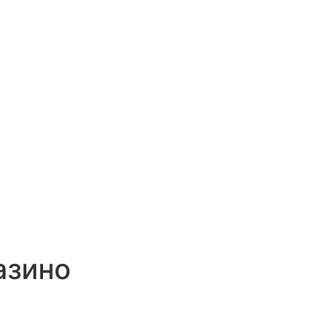
азино