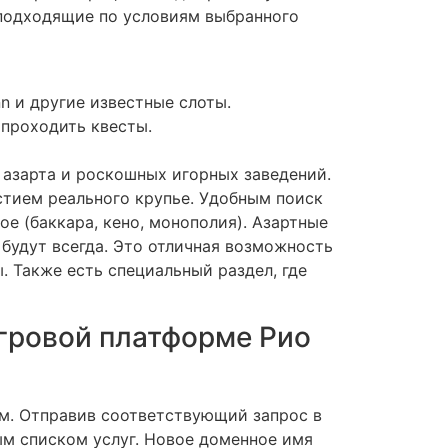
, подходящие по условиям выбранного
n и другие известные слоты.
 проходить квесты.
 азарта и роскошных игорных заведений.
стием реального крупье. Удобным поиск
ое (баккара, кено, монополия). Азартные
 будут всегда. Это отличная возможность
. Также есть специальный раздел, где
гровой платформе Рио
ам. Отправив соответствующий запрос в
ым списком услуг. Новое доменное имя