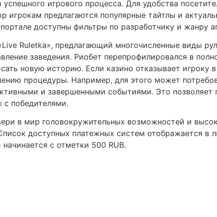
и успешного игрового процесса. Для удобства посетит
ор игрокам предлагаются популярные тайтлы и актуаль
портале доступны фильтры по разработчику и жанру а
 «Live Ruletka», предлагающий многочисленные виды ру
авление заведения. Риобет перепрофилировался в полн
исать новую историю. Если казино отказывает игроку в
ению процедуры. Например, для этого может потребов
ктивными и завершенными событиями. Это позволяет 
 с победителями.
вери в мир головокружительных возможностей и высоки
 Список доступных платежных систем отображается в 
и начинается с отметки 500 RUB.