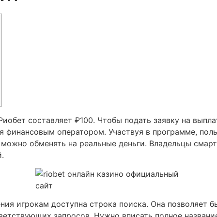
иобет составляет ₽100. Чтобы подать заявку на выплат
я финансовым оператором. Участвуя в программе, поль
х можно обменять на реальные деньги. Владельцы смар
.
ения игрокам доступна строка поиска. Она позволяет 
етствующих запросов. Нужно вписать полное название