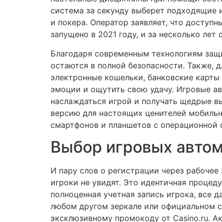
система за секунду выберет подходящие 
и покера. Оператор заявляет, что доступ
запущено в 2021 году, и за несколько ле
Благодаря современным технологиям защи
остаются в полной безопасности. Также, 
электронные кошельки, банковские карты
эмоции и ощутить свою удачу. Игровые а
наслаждаться игрой и получать щедрые вы
версию для настоящих ценителей мобильн
смартфонов и планшетов с операционной с
Выбор игровых автома
И пару слов о регистрации через рабочее
игроки не увидят. Это идентичная процеду
полноценная учетная запись игрока, все 
любом другом зеркале или официальном са
эксклюзивному промокоду от Casino.ru. А