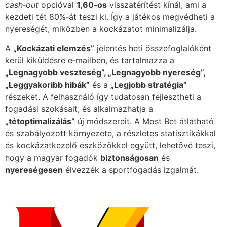
cash‑out
opcióval
1,60‑os
visszatérítést kínál, ami a
kezdeti tét 80%‑át teszi ki. Így a játékos megvédheti a
nyereségét, miközben a kockázatot minimalizálja.
A
„Kockázati elemzés”
jelentés heti összefoglalóként
kerül kiküldésre e‑mailben, és tartalmazza a
„Legnagyobb veszteség”, „Legnagyobb nyereség”,
„Leggyakoribb hibák”
és a
„Legjobb stratégia”
részeket. A felhasználó így tudatosan fejlesztheti a
fogadási szokásait, és alkalmazhatja a
„tétoptimalizálás”
új módszereit. A Most Bet átlátható
és szabályozott környezete, a részletes statisztikákkal
és kockázatkezelő eszközökkel együtt, lehetővé teszi,
hogy a magyar fogadók
biztonságosan
és
nyereségesen
élvezzék a sportfogadás izgalmát.