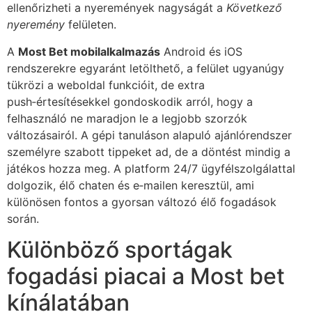
ellenőrizheti a nyeremények nagyságát a
Következő
nyeremény
felületen.
A
Most Bet mobilalkalmazás
Android és iOS
rendszerekre egyaránt letölthető, a felület ugyanúgy
tükrözi a weboldal funkcióit, de extra
push‑értesítésekkel gondoskodik arról, hogy a
felhasználó ne maradjon le a legjobb szorzók
változásairól. A gépi tanuláson alapuló ajánlórendszer
személyre szabott tippeket ad, de a döntést mindig a
játékos hozza meg. A platform 24/7 ügyfélszolgálattal
dolgozik, élő chaten és e‑mailen keresztül, ami
különösen fontos a gyorsan változó élő fogadások
során.
Különböző sportágak
fogadási piacai a Most bet
kínálatában