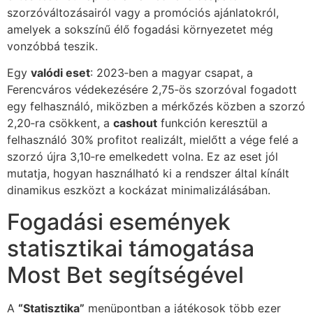
szorzóváltozásairól vagy a promóciós ajánlatokról,
amelyek a sokszínű élő fogadási környezetet még
vonzóbbá teszik.
Egy
valódi eset
: 2023‑ben a magyar csapat, a
Ferencváros védekezésére 2,75‑ös szorzóval fogadott
egy felhasználó, miközben a mérkőzés közben a szorzó
2,20‑ra csökkent, a
cashout
funkción keresztül a
felhasználó 30% profitot realizált, mielőtt a vége felé a
szorzó újra 3,10‑re emelkedett volna. Ez az eset jól
mutatja, hogyan használható ki a rendszer által kínált
dinamikus eszközt a kockázat minimalizálásában.
Fogadási események
statisztikai támogatása
Most Bet segítségével
A
“Statisztika”
menüpontban a játékosok több ezer