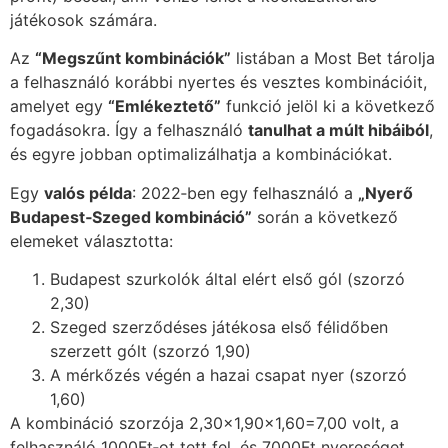
játékosok számára.
Az
“Megszűnt kombinációk”
listában a Most Bet tárolja
a felhasználó korábbi nyertes és vesztes kombinációit,
amelyet egy
“Emlékeztető”
funkció jelöl ki a következő
fogadásokra. Így a felhasználó
tanulhat a múlt hibáiból
,
és egyre jobban optimalizálhatja a kombinációkat.
Egy
valós példa
: 2022‑ben egy felhasználó a
„Nyerő
Budapest‑Szeged kombináció”
során a következő
elemeket választotta:
Budapest szurkolók által elért első gól (szorzó
2,30)
Szeged szerződéses játékosa első félidőben
szerzett gólt (szorzó 1,90)
A mérkőzés végén a hazai csapat nyer (szorzó
1,60)
A kombináció szorzója 2,30×1,90×1,60=7,00 volt, a
felhasználó 1000Ft‑ot tett fel, és 7000Ft nyereséget