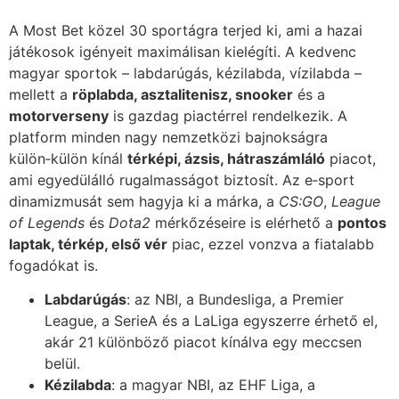
A Most Bet közel 30 sportágra terjed ki, ami a hazai
játékosok igényeit maximálisan kielégíti. A kedvenc
magyar sportok – labdarúgás, kézilabda, vízilabda –
mellett a
röplabda, asztalitenisz, snooker
és a
motorverseny
is gazdag piactérrel rendelkezik. A
platform minden nagy nemzetközi bajnokságra
külön‑külön kínál
térképi, ázsis, hátraszámláló
piacot,
ami egyedülálló rugalmasságot biztosít. Az e‑sport
dinamizmusát sem hagyja ki a márka, a
CS:GO
,
League
of Legends
és
Dota2
mérkőzéseire is elérhető a
pontos
laptak, térkép, első vér
piac, ezzel vonzva a fiatalabb
fogadókat is.
Labdarúgás
: az NBI, a Bundesliga, a Premier
League, a SerieA és a LaLiga egyszerre érhető el,
akár 21 különböző piacot kínálva egy meccsen
belül.
Kézilabda
: a magyar NBI, az EHF Liga, a