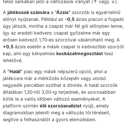
felső sarkában jelzi a változások irányát (↑ vagy ↓).
A
játékosok számára
a
“Ázsis”
szorzók is egyértelmű
előnyt nyújtanak. Például az
-0,5
ázsis piacon a fogadó
úgy játszik, mintha a csapat már fél gól előnyben lenne,
így az eredeti kedvenc csapat győzelme már egy
erősen kedvező 1,70‑es szorzóval vásárolható meg. A
+0,5
ázsis esetén a másik csapat is kedvezőbb szorzót
kap, ami egy kényelmes
kockázatmegosztást
tesz
lehetővé.
A
“Halál”
piac egy másik népszerű opció, ahol a
játékosra már a mérkőzés
közepén
vagy
utolsó
negyedik percében
szólhat a döntés. A halál szorzók
általában 1,30‑től 3,00‑ig terjednek, és szorosabban
kötik le a valós időben változó eseményeket. A
platform szintén
élő szorzóanalízist
nyújt, amely
diagramokban jeleníti meg a változás történéseit,
segítve a felhasználót a gyors elemzésben.