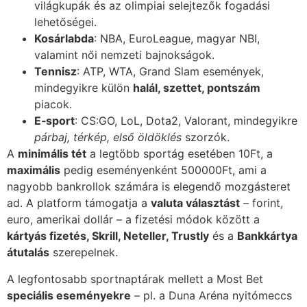
világkupák és az olimpiai selejtezők fogadási
lehetőségei.
Kosárlabda
: NBA, EuroLeague, magyar NBI,
valamint női nemzeti bajnokságok.
Tennisz
: ATP, WTA, Grand Slam események,
mindegyikre külön
halál, szettet, pontszám
piacok.
E‑sport
: CS:GO, LoL, Dota2, Valorant, mindegyikre
párbaj, térkép, első öldöklés
szorzók.
A
minimális tét
a legtöbb sportág esetében 10Ft, a
maximális
pedig eseményenként 500000Ft, ami a
nagyobb bankrollok számára is elegendő mozgásteret
ad. A platform támogatja a
valuta választást
– forint,
euro, amerikai dollár – a fizetési módok között a
kártyás fizetés, Skrill, Neteller, Trustly
és a
Bankkártya
átutalás
szerepelnek.
A legfontosabb sportnaptárak mellett a Most Bet
speciális eseményekre
– pl. a Duna Aréna nyitómeccs