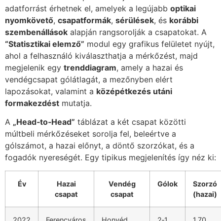
adatforrást érhetnek el, amelyek a legújabb
optikai
nyomkövető
,
csapatformák
,
sérülések
, és
korábbi
szembenállások
alapján rangsorolják a csapatokat. A
“Statisztikai elemző”
modul egy grafikus felületet nyújt,
ahol a felhasználó kiválaszthatja a mérkőzést, majd
megjelenik egy
trenddiagram
, amely a hazai és
vendégcsapat gólátlagát, a mezőnyben elért
lapozásokat, valamint a
középétkezés utáni
formakezdést
mutatja.
A
„Head‑to‑Head”
táblázat a két csapat közötti
múltbeli mérkőzéseket sorolja fel, beleértve a
gólszámot, a hazai előnyt, a döntő szorzókat, és a
fogadók nyereségét. Egy tipikus megjelenítés így néz ki:
Év
Hazai
Vendég
Gólok
Szorzó
csapat
csapat
(hazai)
2022
Ferencváros
Honvéd
2‑1
1,70