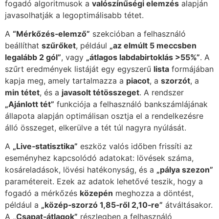
fogadó algoritmusok a
valószínűségi elemzés
alapján
javasolhatják a legoptimálisabb tétet.
A
“Mérkőzés‑elemző”
szekcióban a felhasználó
beállíthat
szűrőket
, például
„az elmúlt 5 meccsben
legalább 2 gól”
, vagy
„átlagos labdabirtoklás >55%”
. A
szűrt eredmények listáját egy egyszerű
lista
formájában
kapja meg, amely tartalmazza a
piacot
, a
szorzót
, a
min tétet
, és a
javasolt tétösszeget
. A rendszer
„Ajánlott tét”
funkciója a felhasználó bankszámlájának
állapota alapján optimálisan osztja el a rendelkezésre
álló összeget, elkerülve a tét túl nagyra nyúlását.
A
„Live‑statisztika”
eszköz valós időben frissíti az
eseményhez kapcsolódó adatokat: lövések száma,
kosáreladások, lövési hatékonyság, és a
„pálya szezon”
paramétereit. Ezek az adatok lehetővé teszik, hogy a
fogadó a mérkőzés
közepén
meghozza a döntést,
például a
„közép‑szorzó 1,85‑ről 2,10‑re”
átváltásakor.
A
„Csapat‑átlagok”
részlegben a felhasználó