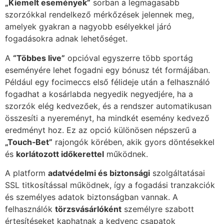
„Kiemelt események”
sorban a legmagasabb
szorzókkal rendelkező mérkőzések jelennek meg,
amelyek gyakran a nagyobb esélyekkel járó
fogadásokra adnak lehetőséget.
A
“Többes live”
opcióval egyszerre több sportág
eseményére lehet fogadni egy bónusz tét formájában.
Például egy focimeccs első félideje után a felhasználó
fogadhat a kosárlabda negyedik negyedjére, ha a
szorzók elég kedvezőek, és a rendszer automatikusan
összesíti a nyereményt, ha mindkét esemény kedvező
eredményt hoz. Ez az opció különösen népszerű a
„Touch‑Bet”
rajongók körében, akik gyors döntésekkel
és
korlátozott időkerettel
működnek.
A platform
adatvédelmi és biztonsági
szolgáltatásai
SSL titkosítással működnek, így a fogadási tranzakciók
és személyes adatok biztonságban vannak. A
felhasználók
törzsvásárlóként
személyre szabott
értesítéseket kaphatnak a kedvenc csapatok