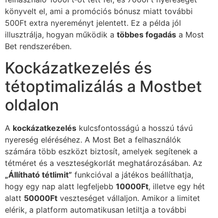
könyvelt el, ami a promóciós bónusz miatt további
500Ft extra nyereményt jelentett. Ez a példa jól
illusztrálja, hogyan működik a
többes fogadás
a Most
Bet rendszerében.
Kockázatkezelés és
tétoptimalizálás a Mostbet
oldalon
A
kockázatkezelés
kulcsfontosságú a hosszú távú
nyereség eléréséhez. A Most Bet a felhasználók
számára több eszközt biztosít, amelyek segítenek a
tétméret és a veszteségkorlát meghatározásában. Az
„Állítható tétlimit”
funkcióval a játékos beállíthatja,
hogy egy nap alatt legfeljebb
10000Ft
, illetve egy hét
alatt
50000Ft
veszteséget vállaljon. Amikor a limitet
elérik, a platform automatikusan letiltja a további