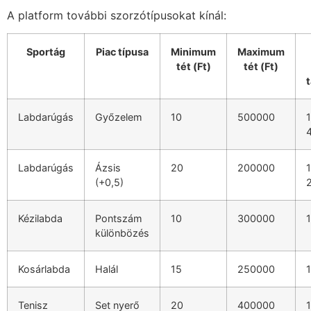
A platform további szorzótípusokat kínál:
Sportág
Piac típusa
Minimum
Maximum
tét (Ft)
tét (Ft)
Labdarúgás
Győzelem
10
500000
1
Labdarúgás
Ázsis
20
200000
1
(+0,5)
Kézilabda
Pontszám
10
300000
1
különbözés
Kosárlabda
Halál
15
250000
1
Tenisz
Set nyerő
20
400000
1