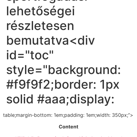
lehetőségei
részletesen
bemutatva<div
id="toc"
style="background:
#f9f9f2;border: 1px
solid #aaa;display:
table;margin-bottom: 1em;padding: 1em;width: 350px;”>
Content