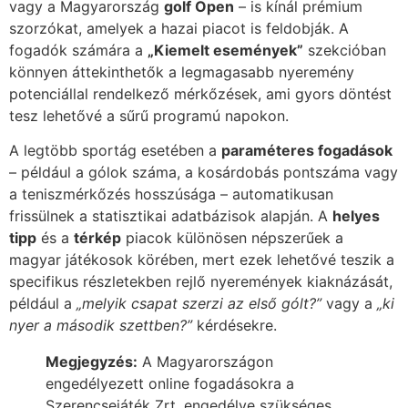
vagy a Magyarország
golf Open
– is kínál prémium
szorzókat, amelyek a hazai piacot is feldobják. A
fogadók számára a
„Kiemelt események”
szekcióban
könnyen áttekinthetők a legmagasabb nyeremény
potenciállal rendelkező mérkőzések, ami gyors döntést
tesz lehetővé a sűrű programú napokon.
A legtöbb sportág esetében a
paraméteres fogadások
– például a gólok száma, a kosárdobás pontszáma vagy
a teniszmérkőzés hosszúsága – automatikusan
frissülnek a statisztikai adatbázisok alapján. A
helyes
tipp
és a
térkép
piacok különösen népszerűek a
magyar játékosok körében, mert ezek lehetővé teszik a
specifikus részletekben rejlő nyeremények kiaknázását,
például a
„melyik csapat szerzi az első gólt?”
vagy a
„ki
nyer a második szettben?”
kérdésekre.
Megjegyzés:
A Magyarországon
engedélyezett online fogadásokra a
Szerencsejáték Zrt. engedélye szükséges,