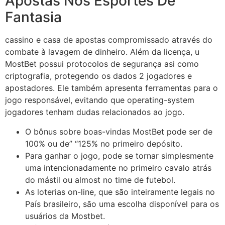
Apostas Nos Esportes De
Fantasia
cassino e casa de apostas compromissado através do
combate à lavagem de dinheiro. Além da licença, u
MostBet possui protocolos de segurança asi como
criptografia, protegendo os dados 2 jogadores e
apostadores. Ele também apresenta ferramentas para o
jogo responsável, evitando que operating-system
jogadores tenham dudas relacionados ao jogo.
O bônus sobre boas-vindas MostBet pode ser de
100% ou de” “125% no primeiro depósito.
Para ganhar o jogo, pode se tornar simplesmente
uma intencionadamente no primeiro cavalo atrás
do mástil ou almost no time de futebol.
As loterias on-line, que são inteiramente legais no
País brasileiro, são uma escolha disponível para os
usuários da Mostbet.