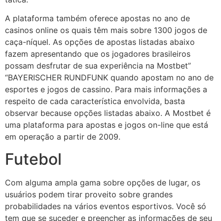
A plataforma também oferece apostas no ano de
casinos online os quais têm mais sobre 1300 jogos de
caça-níquel. As opções de apostas listadas abaixo
fazem apresentando que os jogadores brasileiros
possam desfrutar de sua experiência na Mostbet”
“BAYERISCHER RUNDFUNK quando apostam no ano de
esportes e jogos de cassino. Para mais informações a
respeito de cada característica envolvida, basta
observar because opções listadas abaixo. A Mostbet é
uma plataforma para apostas e jogos on-line que está
em operação a partir de 2009.
Futebol
Com alguma ampla gama sobre opções de lugar, os
usuários podem tirar proveito sobre grandes
probabilidades na vários eventos esportivos. Você só
tem que se suceder e preencher as informações de seu