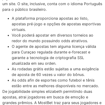
um site. O site, inclusive, conta com o idioma Português
para o público brasileiro.
A plataforma proporciona apostas ao listo,
apostas pré-jogo e opções de apostas esportivas
virtuais.
Você poderá apostar em diversos torneios ao
redor do mundo possuindo odds atrativos.
O agente de apostas tem alguma licença válida
para Curaçao regulada durante e-forecast e
garante a tecnologia de criptografia SSL
atualizada em seu orden.
As rodadas grátis estão sujeitas a uma exigência
de aposta de 60 vezes u valor do bônus.
As odds afin de esportes como futebol e tênis
estão entre as melhores disponíveis no mercado.
De jogabilidade simples elizabeth permitindo duas
apostas, atrai jogadores em busca de emoção e
grandes prêmios. A MostBet traz para seus jogadores e