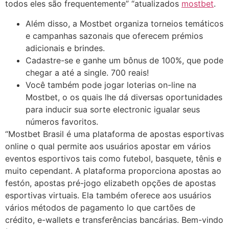
todos eles são frequentemente” “atualizados
mostbet
.
Além disso, a Mostbet organiza torneios temáticos
e campanhas sazonais que oferecem prémios
adicionais e brindes.
Cadastre-se e ganhe um bônus de 100%, que pode
chegar a até a single. 700 reais!
Você também pode jogar loterias on-line na
Mostbet, o os quais lhe dá diversas oportunidades
para inducir sua sorte electronic igualar seus
números favoritos.
“Mostbet Brasil é uma plataforma de apostas esportivas
online o qual permite aos usuários apostar em vários
eventos esportivos tais como futebol, basquete, tênis e
muito cependant. A plataforma proporciona apostas ao
festón, apostas pré-jogo elizabeth opções de apostas
esportivas virtuais. Ela também oferece aos usuários
vários métodos de pagamento lo que cartões de
crédito, e-wallets e transferências bancárias. Bem-vindo