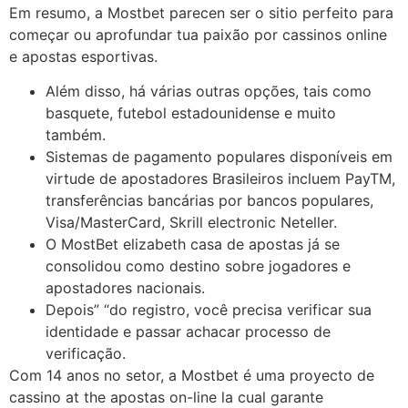
Em resumo, a Mostbet parecen ser o sitio perfeito para
começar ou aprofundar tua paixão por cassinos online
e apostas esportivas.
Além disso, há várias outras opções, tais como
basquete, futebol estadounidense e muito
também.
Sistemas de pagamento populares disponíveis em
virtude de apostadores Brasileiros incluem PayTM,
transferências bancárias por bancos populares,
Visa/MasterCard, Skrill electronic Neteller.
O MostBet elizabeth casa de apostas já se
consolidou como destino sobre jogadores e
apostadores nacionais.
Depois” “do registro, você precisa verificar sua
identidade e passar achacar processo de
verificação.
Com 14 anos no setor, a Mostbet é uma proyecto de
cassino at the apostas on-line la cual garante