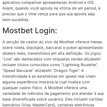
aplicativo compatível apresentando Android e iOS.
Assim, quando você aposta na vitória de um period, é
preciso que o time vença para que sua aposta seja
bem-sucedida.
Mostbet Login:
A secção de casino ao vivo da Mostbet oferece mesas
sobre roleta, blackjack, baccarat e poker apresentando
dealers reais, transmitidos em alta definição. Os jogos
“Live” são destacados com etiquetas verdes elizabeth
incluem títulos conocidos como “Lightning Roulette”,
“Speed Baccarat” elizabeth “Dragon Tiger”. A
interatividade e as estatísticas em speed real criam
alguma experiência imersiva la cual rivaliza com
qualquer casino físico. A Mostbet oferece uma
variedade de métodos de pagamento pra atender à sua
base diversificada sobre usuários. Eles incluem cartões
bancários (Visa, MasterCard), carteiras eletrônicas