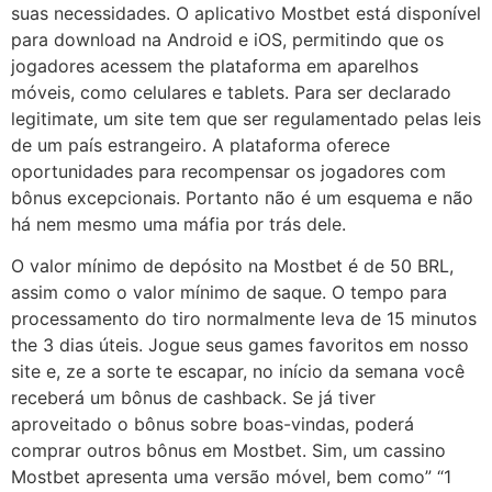
suas necessidades. O aplicativo Mostbet está disponível
para download na Android e iOS, permitindo que os
jogadores acessem the plataforma em aparelhos
móveis, como celulares e tablets. Para ser declarado
legitimate, um site tem que ser regulamentado pelas leis
de um país estrangeiro. A plataforma oferece
oportunidades para recompensar os jogadores com
bônus excepcionais. Portanto não é um esquema e não
há nem mesmo uma máfia por trás dele.
O valor mínimo de depósito na Mostbet é de 50 BRL,
assim como o valor mínimo de saque. O tempo para
processamento do tiro normalmente leva de 15 minutos
the 3 dias úteis. Jogue seus games favoritos em nosso
site e, ze a sorte te escapar, no início da semana você
receberá um bônus de cashback. Se já tiver
aproveitado o bônus sobre boas-vindas, poderá
comprar outros bônus em Mostbet. Sim, um cassino
Mostbet apresenta uma versão móvel, bem como” “1