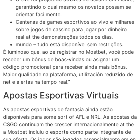
garantindo o qual mesmo os novatos possam se
orientar facilmente.
Centenas de games esportivos ao vivo e milhares
sobre jogos de cassino para jogar por dinheiro
real at the demonstrações todos os dias.
mundo – tudo está disponível sem restrições.
É luminoso que, ao ze registrar no Mostbet, você pode
receber um bônus de boas-vindas ou asignar um
código promocional para receber ainda mais bônus.
Maior qualidade na plataforma, utilización reduzido de
net e alertas na tempo real.”
Apostas Esportivas Virtuais
As apostas esportivas de fantasia ainda estão
disponíveis para some sort of AFL e NRL. As apostas da
CSGO continuam the crescer internacionalmente at the
a Mostbet incluiu o esporte como parte integrante de
sua oferta. Os jogos são jogados essencialmente em en