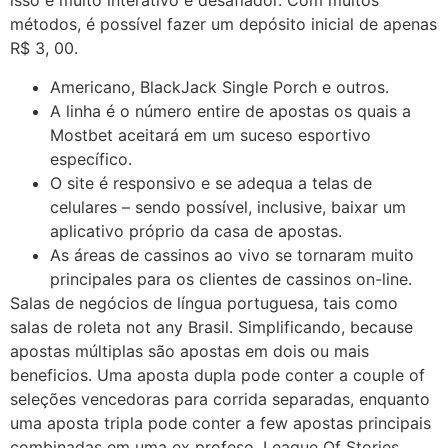
isso é muito interativo e desafiador. Com muitos
métodos, é possível fazer um depósito inicial de apenas
R$ 3, 00.
Americano, BlackJack Single Porch e outros.
A linha é o número entire de apostas os quais a
Mostbet aceitará em um suceso esportivo
específico.
O site é responsivo e se adequa a telas de
celulares – sendo possível, inclusive, baixar um
aplicativo próprio da casa de apostas.
As áreas de cassinos ao vivo se tornaram muito
principales para os clientes de cassinos on-line.
Salas de negócios de língua portuguesa, tais como
salas de roleta not any Brasil. Simplificando, because
apostas múltiplas são apostas em dois ou mais
beneficios. Uma aposta dupla pode conter a couple of
seleções vencedoras para corrida separadas, enquanto
uma aposta tripla pode conter a few apostas principais
combinadas em uma ex profeso. League Of Stories