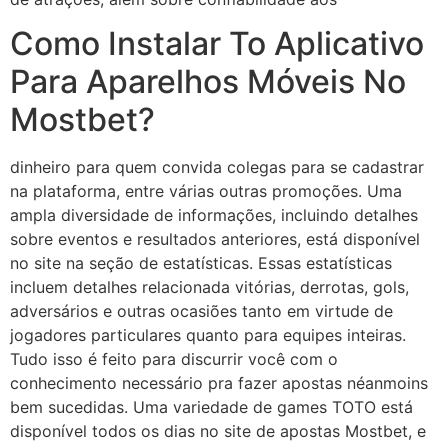
Como Instalar To Aplicativo
Para Aparelhos Móveis No
Mostbet?
dinheiro para quem convida colegas para se cadastrar
na plataforma, entre várias outras promoções. Uma
ampla diversidade de informações, incluindo detalhes
sobre eventos e resultados anteriores, está disponível
no site na seção de estatísticas. Essas estatísticas
incluem detalhes relacionada vitórias, derrotas, gols,
adversários e outras ocasiões tanto em virtude de
jogadores particulares quanto para equipes inteiras.
Tudo isso é feito para discurrir você com o
conhecimento necessário pra fazer apostas néanmoins
bem sucedidas. Uma variedade de games TOTO está
disponível todos os dias no site de apostas Mostbet, e