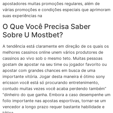
apostadores muitas promoções regulares, além de
várias promoções e condições especiais que aprimoram
suas experiências na
O Que Você Precisa Saber
Sobre U Mostbet?
A tendência está claramente em direção de os quais os
melhores cassinos online unem vários produtores de
cassinos ao vivo sob o mesmo teto. Muitas pessoas
gostam de apostar na seu time ou jogador favorito ou
apostar com grandes chances em busca de uma
importante vitória. Jogar desta maneira é ótimo sony
ericsson você está só procurando entretenimento,
contudo muitas vezes você acaba perdendo também”
“dinheiro do que ganha. Embora a caso desempenhe um
folio importante nas apostas esportivas, tornar-se um
vencedor a longo prazo requer bastante habilidade e
tática.