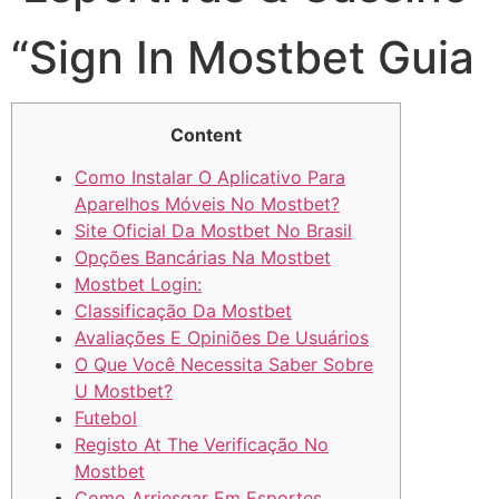
“Sign In Mostbet Guia
Content
Como Instalar O Aplicativo Para
Aparelhos Móveis No Mostbet?
Site Oficial Da Mostbet No Brasil
Opções Bancárias Na Mostbet
Mostbet Login:
Classificação Da Mostbet
Avaliações E Opiniões De Usuários
O Que Você Necessita Saber Sobre
U Mostbet?
Futebol
Registo At The Verificação No
Mostbet
Como Arriesgar Em Esportes