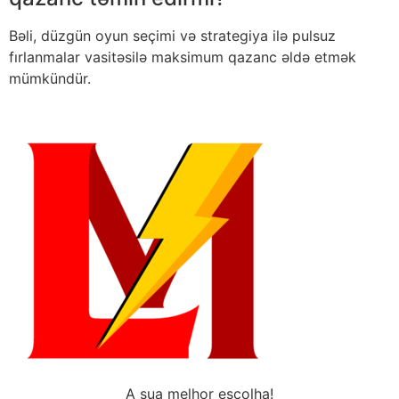
Bəli, düzgün oyun seçimi və strategiya ilə pulsuz
fırlanmalar vasitəsilə maksimum qazanc əldə etmək
mümkündür.
A sua melhor escolha!