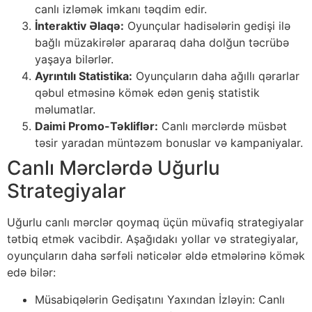
canlı izləmək imkanı təqdim edir.
İnteraktiv Əlaqə:
Oyunçular hadisələrin gedişi ilə
bağlı müzakirələr apararaq daha dolğun təcrübə
yaşaya bilərlər.
Ayrıntılı Statistika:
Oyunçuların daha ağıllı qərarlar
qəbul etməsinə kömək edən geniş statistik
məlumatlar.
Daimi Promo-Təkliflər:
Canlı mərclərdə müsbət
təsir yaradan müntəzəm bonuslar və kampaniyalar.
Canlı Mərclərdə Uğurlu
Strategiyalar
Uğurlu canlı mərclər qoymaq üçün müvafiq strategiyalar
tətbiq etmək vacibdir. Aşağıdakı yollar və strategiyalar,
oyunçuların daha sərfəli nəticələr əldə etmələrinə kömək
edə bilər:
Müsabiqələrin Gedişatını Yaxından İzləyin: Canlı