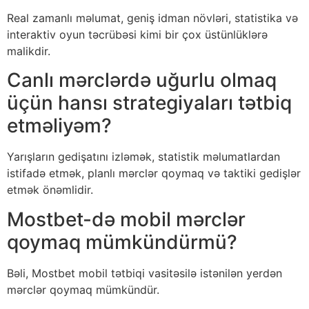
Real zamanlı məlumat, geniş idman növləri, statistika və
interaktiv oyun təcrübəsi kimi bir çox üstünlüklərə
malikdir.
Canlı mərclərdə uğurlu olmaq
üçün hansı strategiyaları tətbiq
etməliyəm?
Yarışların gedişatını izləmək, statistik məlumatlardan
istifadə etmək, planlı mərclər qoymaq və taktiki gedişlər
etmək önəmlidir.
Mostbet-də mobil mərclər
qoymaq mümkündürmü?
Bəli, Mostbet mobil tətbiqi vasitəsilə istənilən yerdən
mərclər qoymaq mümkündür.