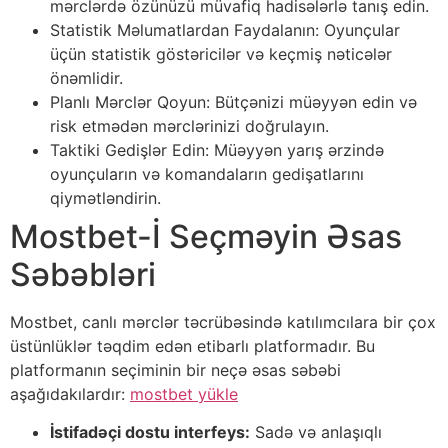
mərclərdə özünüzü müvafiq hadisələrlə tanış edin.
Statistik Məlumatlardan Faydalanın: Oyunçular
üçün statistik göstəricilər və keçmiş nəticələr
önəmlidir.
Planlı Mərclər Qoyun: Bütçənizi müəyyən edin və
risk etmədən mərclərinizi doğrulayın.
Taktiki Gedişlər Edin: Müəyyən yarış ərzində
oyunçuların və komandaların gedişatlarını
qiymətləndirin.
Mostbet-İ Seçməyin Əsas
Səbəbləri
Mostbet, canlı mərclər təcrübəsində katılımcılara bir çox
üstünlüklər təqdim edən etibarlı platformadır. Bu
platformanın seçiminin bir neçə əsas səbəbi
aşağıdakılardır:
mostbet yükle
İstifadəçi dostu interfeys:
Sadə və anlaşıqlı