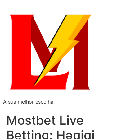
A sua melhor escolha!
Mostbet Live
Betting: Həqiqi