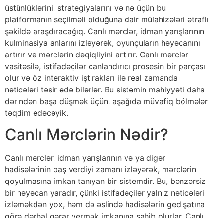
üstünlüklərini, strategiyalarını və nə üçün bu
platformanın seçilməli olduğuna dair mülahizələri ətraflı
şəkildə araşdıracağıq. Canlı mərclər, idman yarışlarının
kulminasiya anlarını izləyərək, oyunçuların həyəcanını
artırır və mərclərin dəqiqliyini artırır. Canlı mərclər
vasitəsilə, istifadəçilər canlandırıcı prosesin bir parçası
olur və öz interaktiv iştirakları ilə real zamanda
nəticələri təsir edə bilərlər. Bu sistemin mahiyyəti daha
dərindən başa düşmək üçün, aşağıda müvafiq bölmələr
təqdim edəcəyik.
Canlı Mərclərin Nədir?
Canlı mərclər, idman yarışlarının və ya digər
hadisələrinin baş verdiyi zamanı izləyərək, mərclərin
qoyulmasına imkan tanıyan bir sistemdir. Bu, bənzərsiz
bir həyəcan yaradır, çünki istifadəçilər yalnız nəticələri
izləməkdən yox, həm də əslində hadisələrin gedişatına
görə dərhal qərar vermək imkanına sahib olurlar. Canlı