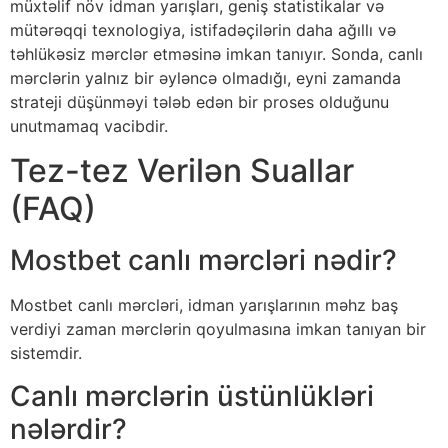
müxtəlif növ idman yarışları, geniş statistikalar və
mütərəqqi texnologiya, istifadəçilərin daha ağıllı və
təhlükəsiz mərclər etməsinə imkan tanıyır. Sonda, canlı
mərclərin yalnız bir əyləncə olmadığı, eyni zamanda
strateji düşünməyi tələb edən bir proses olduğunu
unutmamaq vacibdir.
Tez-tez Verilən Suallar
(FAQ)
Mostbet canlı mərcləri nədir?
Mostbet canlı mərcləri, idman yarışlarının məhz baş
verdiyi zaman mərclərin qoyulmasına imkan tanıyan bir
sistemdir.
Canlı mərclərin üstünlükləri
nələrdir?