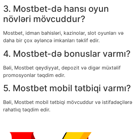
3. Mostbet-də hansı oyun
növləri mövcuddur?
Mostbet, idman bahisləri, kazinolar, slot oyunları və
daha bir çox əyləncə imkanları təklif edir.
4. Mostbet-də bonuslar varmı?
Bəli, Mostbet qeydiyyat, depozit və digər müxtəlif
promosyonlar təqdim edir.
5. Mostbet mobil tətbiqi varmı?
Bəli, Mostbet mobil tətbiqi mövcuddur və istifadəçilərə
rahatlıq təqdim edir.