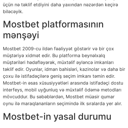
üçün nə təklif etdiyini daha yaxından nəzərdən keçirə
biləcəyik.
Mostbet platformasının
mənşəyi
Mostbet 2009-cu ildən fəaliyyət göstərir və bir çox
müştəriyə xidmət edir. Bu platforma beynəlxalq
müştəriləri hədəfləyərək, müxtəlif əyləncə imkanları
təklif edir. Oyunlar, idman bahisləri, kazinolar və daha bir
çoxu ilə istifadəçilərə geniş seçim imkanı təmin edir.
Mostbet-in əsas xüsusiyyətləri arasında istifadəçi dostu
interfeys, mobil uyğunluq və müxtəlif ödəmə metodları
mövcuddur. Bu səbəblərdən, Mostbet müasir qumar
oynu ilə maraqlananların seçimində ilk sıralarda yer alır.
Mostbet-in yasal durumu