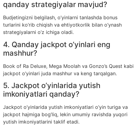
qanday strategiyalar mavjud?
Budjetingizni belgilash, o’yinlarni tanlashda bonus
turlarini ko’rib chiqish va ehtiyotkorlik bilan o’ynash
strategiyalarni o’z ichiga oladi.
4. Qanday jackpot o’yinlari eng
mashhur?
Book of Ra Deluxe, Mega Moolah va Gonzo’s Quest kabi
jackpot o’yinlari juda mashhur va keng tarqalgan.
5. Jackpot o’yinlarida yutish
imkoniyatlari qanday?
Jackpot o’yinlarida yutish imkoniyatlari o’yin turiga va
jackpot hajmiga bog’liq, lekin umumiy ravishda yuqori
yutish imkoniyatlarini taklif etadi.