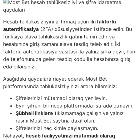
Hesab təhlükəsizliyini artırmaq üçün
iki faktorlu
autentifikasiya
(2FA) xüsusiyyətindən istifadə edin. Bu
funksiya əlavə təhlükəsizlik qatını təmin edir və
hesabınıza giriş zamanı əlavə təsdiq tələb edir. İki
faktorlu autentifikasiya vasitəsi ilə yalnız şifrə deyil, həm
də telefonunuza gələn təsdiq kodu ilə hesabınıza giriş
edə bilərsiniz.
Aşağıdakı qaydalara riayət edərək Most Bet
platformasında təhlükəsizliyinizi artıra bilərsiniz:
Şifrələrinizi mütəmadi olaraq yeniləyin.
Eyni şifrəni bir neçə platformada istifadə etməyin.
Şübhəli linklərə
tıklamamağa çalışın və yalnız
rəsmi Most Bet saytına daxil olun.
Şifrələrinizi heç kimlə paylaşmayın.
Nəhayət,
hesab fəaliyyətinizi mütəmadi olaraq