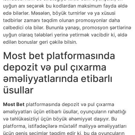
uyğun anı seçərək bu kodlardan maksimum fayda əldə
edə bilərlər. Məsələn, böyük turnirlər və ya xüsusi
tədbirlər zamanı təqdim olunan promosyonlar daha
cəlbedici ola bilər. Bununla yanaşı, promosyon şərtlərinə
uyğun olaraq tələbləri yerinə yetirmək vacibdir ki, əldə
edilən bonuslar geri çəkilə bilsin.
Most bet platformasında
depozit və pul çıxarma
əməliyyatlarında etibarlı
üsullar
Most Bet
platformasında depozit və pul çıxarma
əməliyyatları üçün etibarlı üsullar, oyunçuların rahatlığı
və təhlükəsizliyi üçün böyük əhəmiyyət daşıyır. Bu
platforma, istifadəçilərə müxtəlif maliyyə əməliyyatları
üçün geniş seçimlər təqdim edir ki, bu da oyunçuların