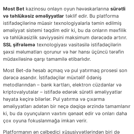
Most Bet
kazinosu onlayn oyun həvəskarlarına
sürətli
və təhlükəsiz əməliyyatlar
təklif edir. Bu platforma
istifadəçilərinə müasir texnologiyalarla təmin edilmiş
əməliyyat sistemi təqdim edir ki, bu da onların məxfilik
və təhlükəsizlik səviyyəsini maksimum dərəcədə artırır.
SSL şifrələmə
texnologiyası vasitəsilə istifadəçilərin
şəxsi məlumatları qorunur və hər hansı üçüncü tərəfin
müdaxiləsinə qarşı tamamilə etibarlıdır.
Most Bet-də hesab açmaq və pul yatırmaq prosesi son
dərəcə asandır. İstifadəçilər müxtəlif ödəniş
metodlarından – bank kartları, elektron cüzdanlar və
kriptovalyutalar – istifadə edərək sürətli əməliyyatlar
həyata keçirə bilərlər. Pul yatırma və çıxarma
əməliyyatları adətən bir neçə dəqiqə ərzində tamamlanır
ki, bu da oyunçuların vaxtını qənaət edir və onları daha
çox oyuna fokuslanmağa imkan verir.
Platformanın ən cəlbedici xüsusiyyətlərindən biri də