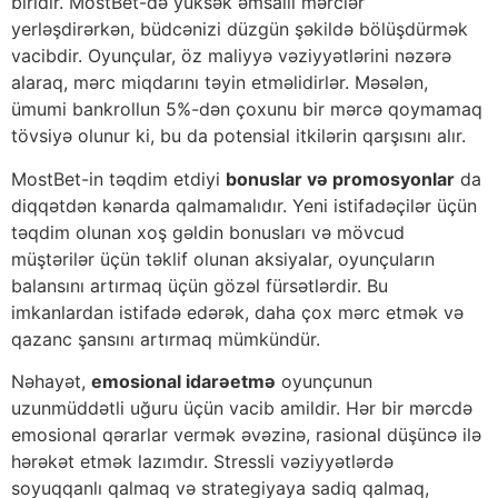
biridir. MostBet-də yüksək əmsallı mərclər
yerləşdirərkən, büdcənizi düzgün şəkildə bölüşdürmək
vacibdir. Oyunçular, öz maliyyə vəziyyətlərini nəzərə
alaraq, mərc miqdarını təyin etməlidirlər. Məsələn,
ümumi bankrollun 5%-dən çoxunu bir mərcə qoymamaq
tövsiyə olunur ki, bu da potensial itkilərin qarşısını alır.
MostBet-in təqdim etdiyi
bonuslar və promosyonlar
da
diqqətdən kənarda qalmamalıdır. Yeni istifadəçilər üçün
təqdim olunan xoş gəldin bonusları və mövcud
müştərilər üçün təklif olunan aksiyalar, oyunçuların
balansını artırmaq üçün gözəl fürsətlərdir. Bu
imkanlardan istifadə edərək, daha çox mərc etmək və
qazanc şansını artırmaq mümkündür.
Nəhayət,
emosional idarəetmə
oyunçunun
uzunmüddətli uğuru üçün vacib amildir. Hər bir mərcdə
emosional qərarlar vermək əvəzinə, rasional düşüncə ilə
hərəkət etmək lazımdır. Stressli vəziyyətlərdə
soyuqqanlı qalmaq və strategiyaya sadiq qalmaq,