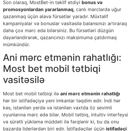
Son olaraq, MostBet-in təklif etdiyi
bonus və
promosyonlardan yararlanmaq
, canlı mərclərdə uğur
qazanmaq üçün əlavə fürsətlər yaradır. Müxtəlif
kampaniyalar və bonuslar vasitəsilə balansınızı artıraraq
daha çox mərc edə bilərsiniz. Bu fürsətləri düzgün
dəyərləndirərək, qazancınızı maksimuma çatdırmaq
mümkündür.
Ani mərc etmənin rahatlığı:
Most bet mobil tətbiqi
vasitəsilə
Most bet mobil tətbiqi ilə
ani mərc etmənin rahatlığı
hər bir istifadəçiyə yeni imkanlar təqdim edir. İndi hər
kəs, istənilən yerdə və istənilən vaxtda öz sevimli
oyunlarına mərc edə bilər. Mobil tətbiq, intuitiv interfeysi
və sürətli yükləmə müddəti ilə fərqlənir ki, bu da onu
bazarda liderlərdən biri edir. İstifadəçilər üçün
istifadəçi