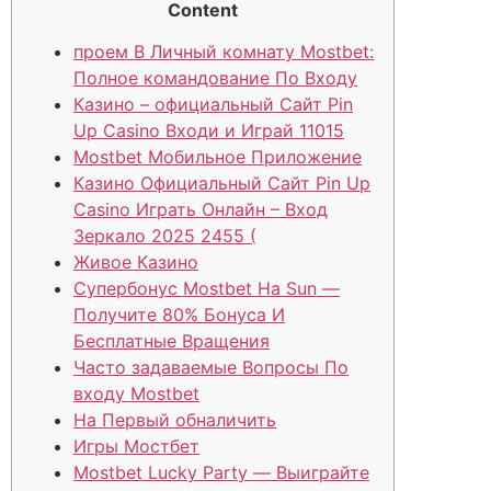
Content
проем В Личный комнату Mostbet:
Полное командование По Входу
Казино – официальный Сайт Pin
Up Casino Входи и Играй 11015
Mostbet Мобильное Приложение
Казино Официальный Сайт Pin Up
Casino Играть Онлайн – Вход
Зеркало 2025 2455 (
Живое Казино
Супербонус Mostbet На Sun —
Получите 80% Бонуса И
Бесплатные Вращения
Часто задаваемые Вопросы По
входу Mostbet
На Первый обналичить
Игры Мостбет
Mostbet Lucky Party — Выиграйте