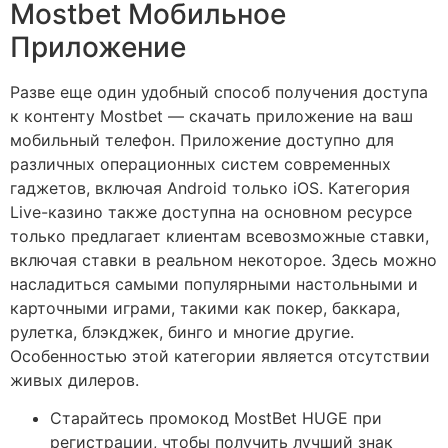
Mostbet Мобильное
Приложение
Разве еще один удобный способ получения доступа
к контенту Mostbet — скачать приложение на ваш
мобильный телефон. Приложение доступно для
различных операционных систем современных
гаджетов, включая Android только iOS. Категория
Live-казино также доступна на основном ресурсе
только предлагает клиентам всевозможные ставки,
включая ставки в реальном некоторое. Здесь можно
насладиться самыми популярными настольными и
карточными играми, такими как покер, баккара,
рулетка, блэкджек, бинго и многие другие.
Особенностью этой категории является отсутствии
живых дилеров.
Старайтесь промокод MostBet HUGE при
регистрации, чтобы получить лучший знак