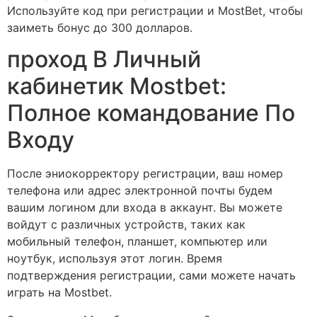
Используйте код при регистрации и MostBet, чтобы
заиметь бонус до 300 долларов.
проход В Личный
кабинетик Mostbet:
Полное командование По
Входу
После эниокорректору регистрации, ваш номер
телефона или адрес электронной почты будем
вашим логином дли входа в аккаунт. Вы можете
войдут с различных устройств, таких как
мобильный телефон, планшет, компьютер или
ноутбук, используя этот логин. Время
подтверждения регистрации, сами можете начать
играть на Mostbet.