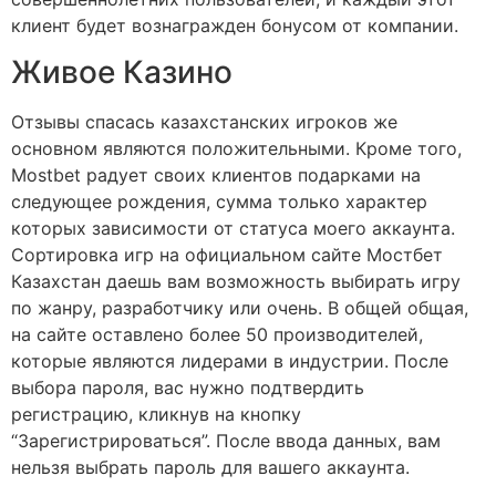
клиент будет вознагражден бонусом от компании.
Живое Казино
Отзывы спасась казахстанских игроков же
основном являются положительными. Кроме того,
Mostbet радует своих клиентов подарками на
следующее рождения, сумма только характер
которых зависимости от статуса моего аккаунта.
Сортировка игр на официальном сайте Мостбет
Казахстан даешь вам возможность выбирать игру
по жанру, разработчику или очень. В общей общая,
на сайте оставлено более 50 производителей,
которые являются лидерами в индустрии. После
выбора пароля, вас нужно подтвердить
регистрацию, кликнув на кнопку
“Зарегистрироваться”. После ввода данных, вам
нельзя выбрать пароль для вашего аккаунта.