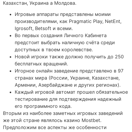
Казахстан, Украина а Молдова.
Игровые аппараты представлены моими
производителями, как Pragmatic Play, NetEnt,
Igrosoft, Betsoft и всеми.
Во первых создания Личного Кабинета
предстоит выбрать наличную счёта среди
доступных в твоем королевстве.
Новой игроки также должно получить до 250
бесплатных вращений.
Игорное онлайн заведение представлено в 97
странах мира (России, Украине, Казахстане,
Армении, Азербайджане и других регионах).
Каждый игровой автомат прошел обязательное
тестирование для подтверждения надежный
его программного кода.
Вторым из наиболее заметных игровых заведений
же этой стране являлось казино Mostbet.
Предположим все аспекты же особенности