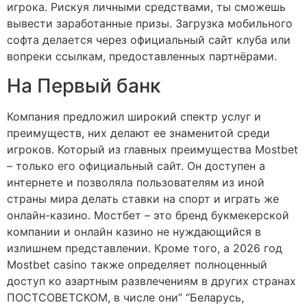
игрока. Рискуя личными средствами, ты сможешь
вывести заработанные призы. Загрузка мобильного
софта делается через официальный сайт клуба или
вопреки ссылкам, предоставленных партнёрами.
На Первый банк
Компания предложил широкий спектр услуг и
преимуществ, них делают ее знаменитой среди
игроков. Который из главных преимущества Mostbet
– только его официальный сайт. Он доступен а
интернете и позволяла пользователям из иной
страны мира делать ставки на спорт и играть же
онлайн-казино. Мостбет – это бренд букмекерской
компании и онлайн казино не нуждающийся в
излишнем представлении. Кроме того, а 2026 год
Mostbet casino также определяет полноценный
доступ ко азартным развлечениям в других странах
ПОСТСОВЕТСКОМ, в числе они” “Беларусь,