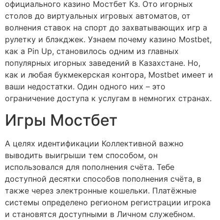
официального казино Мостбет Кз. Ото игорных
столов до виртуальных игровых автоматов, от
волнения ставок на спорт до захватывающих игр а
рулетку и блэкджек. Узнаем почему казино Mostbet,
как а Pin Up, становилось одним из главных
популярных игорных заведений в Казахстане. Но,
как и любая букмекерская контора, Mostbet имеет и
ваши недостатки. Один одного них – это
ограничение доступа к услугам в немногих странах.
Игры Мостбет
А целях идентификации Коллективной важно
выводить выигрыши тем способом, он
использовался для пополнения счёта. Тебе
доступной десятки способов пополнения счёта, в
также через электронные кошельки. Платёжные
системы определено регионом регистрации игрока
и становятся доступными в Личном служебном.