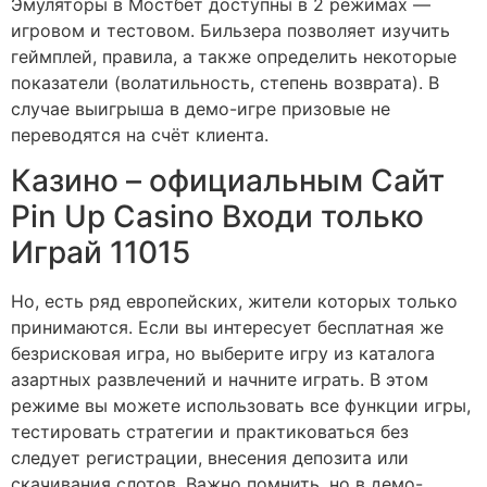
Эмуляторы в Мостбет доступны в 2 режимах —
игровом и тестовом. Бильзера позволяет изучить
геймплей, правила, а также определить некоторые
показатели (волатильность, степень возврата). В
случае выигрыша в демо-игре призовые не
переводятся на счёт клиента.
Казино – официальным Сайт
Pin Up Casino Входи только
Играй 11015
Но, есть ряд европейских, жители которых только
принимаются. Если вы интересует бесплатная же
безрисковая игра, но выберите игру из каталога
азартных развлечений и начните играть. В этом
режиме вы можете использовать все функции игры,
тестировать стратегии и практиковаться без
следует регистрации, внесения депозита или
скачивания слотов. Важно помнить, но в демо-