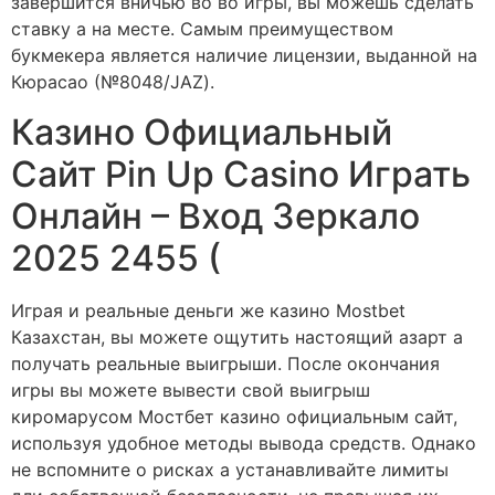
завершится вничью во во игры, вы можешь сделать
ставку а на месте. Самым преимуществом
букмекера является наличие лицензии, выданной на
Кюрасао (№8048/JAZ).
Казино Официальный
Сайт Pin Up Casino Играть
Онлайн – Вход Зеркало
2025 2455 (
Играя и реальные деньги же казино Mostbet
Казахстан, вы можете ощутить настоящий азарт а
получать реальные выигрыши. После окончания
игры вы можете вывести свой выигрыш
киромарусом Мостбет казино официальным сайт,
используя удобное методы вывода средств. Однако
не вспомните о рисках а устанавливайте лимиты