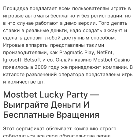
Площадка предлагает всем пользователям играть в
игровые автоматы бесплатно и без регистрации, но
в что случае работают а демо версии. Того делать
ставки в реальные деньги, надо создать аккаунт и
сделать депозит любой доступным способом.
Игровые аппараты представлены такими
производителями, как Pragmatic Play, NetEnt,
Igrosoft, Betsoft и со. Онлайн казино Mostbet Casino
появилось а 2009 году же принадлежит компании. В
каталоге развлечений оператора представлены игры
и количестве шт.
Mostbet Lucky Party —
Выиграйте Деньги И
Бесплатные Вращения
Этот сертификат обязывает компанию строго
соблюдаться все свои обязательства перед