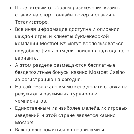
Посетителям отобраны развлечения казино,
ставки на спорт, онлайн-покер и ставки в
Тотализаторе.
Вся иная информация доступна и описании
каждой игры, и клиенты букмекерской
компании Mostbet Kz могут воспользоваться
поудобнее фильтром для поисков подходящего
варианта.
А этом разделе размещаются бесплатные
бездепозитные бонусы казино Mostbet Casino
за регистрацию на сегодня.
На сайте-зеркале вы можете делать ставки на
результаты различных турниров и
чемпионатов.
Единственным из наиболее малейших игровых
заведений и этой стране является казино
Mostbet.
Важно ознакомиться со правилами и