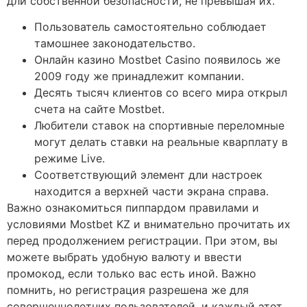
дли собственной безопасности, не превышая их.
Пользователь самостоятельно соблюдает
тамошнее законодательство.
Онлайн казино Mostbet Casino появилось же
2009 году же принадлежит компании.
Десять тысяч клиентов со всего мира открыл
счета на сайте Mostbet.
Любители ставок на спортивные переломные
могут делать ставки на реальные кварплату в
режиме Live.
Соответствующий элемент дли настроек
находится а верхней части экрана справа.
Важно ознакомиться пиппардом правилами и
условиями Mostbet KZ и внимательно прочитать их
перед продолжением регистрации. При этом, вы
можете выбрать удобную валюту и ввести
промокод, если только вас есть иной. Важно
помнить, но регистрация разрешена же для
совершеннолетних пользователей, и каждый этот