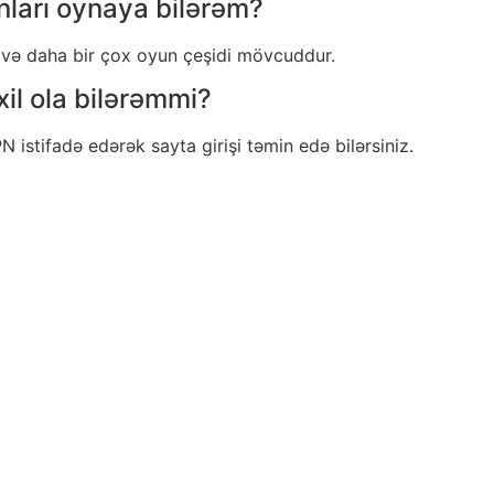
nları oynaya bilərəm?
t və daha bir çox oyun çeşidi mövcuddur.
xil ola bilərəmmi?
N istifadə edərək sayta girişi təmin edə bilərsiniz.