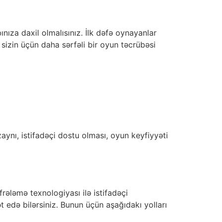
a daxil olmalısınız. İlk dəfə oynayanlar
sizin üçün daha sərfəli bir oyun təcrübəsi
ynı, istifadəçi dostu olması, oyun keyfiyyəti
rələmə texnologiyası ilə istifadəçi
 edə bilərsiniz. Bunun üçün aşağıdakı yolları