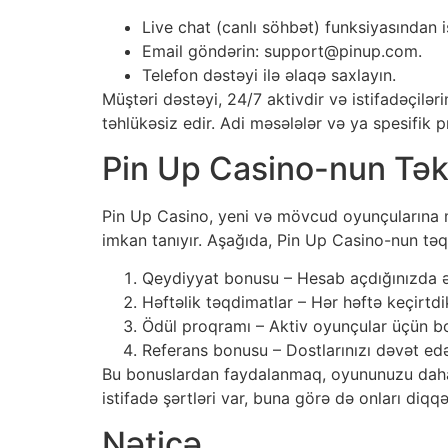
Live chat (canlı söhbət) funksiyasından i
Email göndərin: support@pinup.com.
Telefon dəstəyi ilə əlaqə saxlayın.
Müştəri dəstəyi, 24/7 aktivdir və istifadəçilər
təhlükəsiz edir. Adi məsələlər və ya spesifik 
Pin Up Casino-nun Təkl
Pin Up Casino, yeni və mövcud oyunçularına 
imkan tanıyır. Aşağıda, Pin Up Casino-nun təq
Qeydiyyat bonusu – Hesab açdığınızda əl
Həftəlik təqdimatlar – Hər həftə keçirtd
Ödül proqramı – Aktiv oyunçular üçün bo
Referans bonusu – Dostlarınızı dəvət edə
Bu bonuslardan faydalanmaq, oyununuzu daha 
istifadə şərtləri var, buna görə də onları diqq
Nəticə