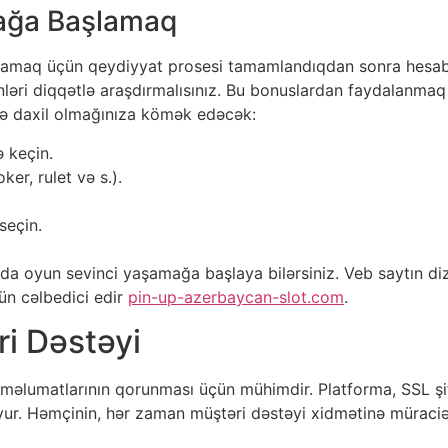
ağa Başlamaq
maq üçün qeydiyyat prosesi tamamlandıqdan sonra hesabınız
əri diqqətlə araşdırmalısınız. Bu bonuslardan faydalanmaq 
ə daxil olmağınıza kömək edəcək:
 keçin.
er, rulet və s.).
seçin.
da oyun sevinci yaşamağa başlaya bilərsiniz. Veb saytın diza
ün cəlbedici edir
pin-up-azerbaycan-slot.com
.
ri Dəstəyi
n məlumatlarının qorunması üçün mühimdir. Platforma, SSL şif
yur. Həmçinin, hər zaman müştəri dəstəyi xidmətinə müraciət