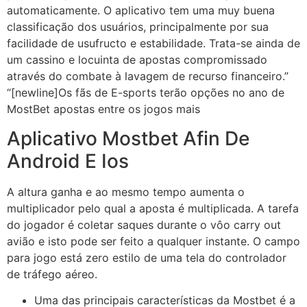
automaticamente. O aplicativo tem uma muy buena
classificação dos usuários, principalmente por sua
facilidade de usufructo e estabilidade. Trata-se ainda de
um cassino e locuinta de apostas compromissado
através do combate à lavagem de recurso financeiro.”
“[newline]Os fãs de E-sports terão opções no ano de
MostBet apostas entre os jogos mais
Aplicativo Mostbet Afin De
Android E Ios
A altura ganha e ao mesmo tempo aumenta o
multiplicador pelo qual a aposta é multiplicada. A tarefa
do jogador é coletar saques durante o vôo carry out
avião e isto pode ser feito a qualquer instante. O campo
para jogo está zero estilo de uma tela do controlador
de tráfego aéreo.
Uma das principais características da Mostbet é a