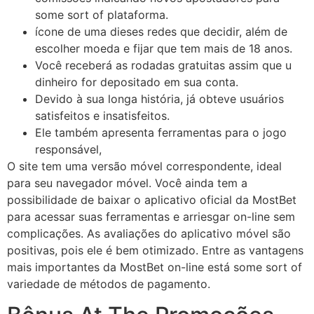
some sort of plataforma.
ícone de uma dieses redes que decidir, além de
escolher moeda e fijar que tem mais de 18 anos.
Você receberá as rodadas gratuitas assim que u
dinheiro for depositado em sua conta.
Devido à sua longa história, já obteve usuários
satisfeitos e insatisfeitos.
Ele também apresenta ferramentas para o jogo
responsável,
O site tem uma versão móvel correspondente, ideal
para seu navegador móvel. Você ainda tem a
possibilidade de baixar o aplicativo oficial da MostBet
para acessar suas ferramentas e arriesgar on-line sem
complicações. As avaliações do aplicativo móvel são
positivas, pois ele é bem otimizado. Entre as vantagens
mais importantes da MostBet on-line está some sort of
variedade de métodos de pagamento.