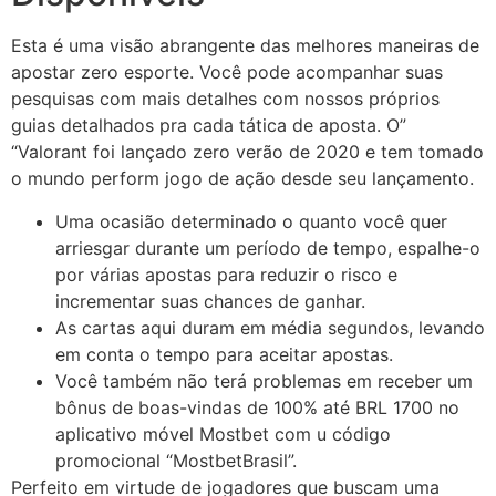
Esta é uma visão abrangente das melhores maneiras de
apostar zero esporte. Você pode acompanhar suas
pesquisas com mais detalhes com nossos próprios
guias detalhados pra cada tática de aposta. O”
“Valorant foi lançado zero verão de 2020 e tem tomado
o mundo perform jogo de ação desde seu lançamento.
Uma ocasião determinado o quanto você quer
arriesgar durante um período de tempo, espalhe-o
por várias apostas para reduzir o risco e
incrementar suas chances de ganhar.
As cartas aqui duram em média segundos, levando
em conta o tempo para aceitar apostas.
Você também não terá problemas em receber um
bônus de boas-vindas de 100% até BRL 1700 no
aplicativo móvel Mostbet com u código
promocional “MostbetBrasil”.
Perfeito em virtude de jogadores que buscam uma