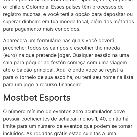
of chile e Colômbia. Esses países têm processos de
registro muchas, e você terá a opção para depositar ou
superar dinheiro em tua moeda local, além dos métodos
para pagamento mais conocidos.
Aparecerá um formulário nas quais você deverá
preencher todos os campos e escolher the moeda
(euro) na que pretende jogar. Qualquer sessão na uma
sala para pôquer ao festón começa com uma viagem
até o balcão principal. Aqui é onde você se registra
para o torneio de sua escolha, ou terá seu nome na lista
para um jogo a recurso financeiro.
Mostbet Esports
O número mínimo de eventos zero acumulador deve
possuir coeficientes de achacar menos 1, 40, e não há
limite para um número de eventos que podem se tornar
incluídos. As rodadas grátis estão sujeitas a uma