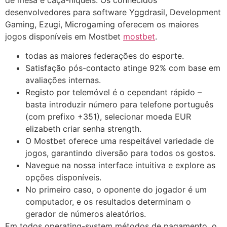
desenvolvedores para software Yggdrasil, Development
Gaming, Ezugi, Microgaming oferecem os maiores
jogos disponíveis em Mostbet
mostbet
.
todas as maiores federações do esporte.
Satisfação pós-contacto atinge 92% com base em
avaliações internas.
Registo por telemóvel é o cependant rápido –
basta introduzir número para telefone português
(com prefixo +351), selecionar moeda EUR
elizabeth criar senha strength.
O Mostbet oferece uma respeitável variedade de
jogos, garantindo diversão para todos os gostos.
Navegue na nossa interface intuitiva e explore as
opções disponíveis.
No primeiro caso, o oponente do jogador é um
computador, e os resultados determinam o
gerador de números aleatórios.
Em todos operating-system métodos de pagamento, o