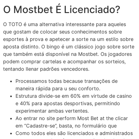
O Mostbet É Licenciado?
O TOTO é uma alternativa interessante para aqueles
que gostam de colocar seus conhecimentos sobre
esportes à prova e apetecer a sorte na um estilo sobre
aposta distinto. O bingo é um clássico jogo sobre sorte
que também está disponível na Mostbet. Os jogadores
podem comprar cartelas e acompanhar os sorteios,
tentando llenar padrões vencedores.
Processamos todas because transações de
maneira rápida para u seu conforto.
Estrutura divide-se em 60% em virtude de casino
e 40% para apostas desportivas, permitindo
experimentar ambas vertentes.
Ao entrar no site perform Most Bet at the clicar
em “Cadastre-se”, basta, no formulário que
Como todos eles são licenciados e administrados