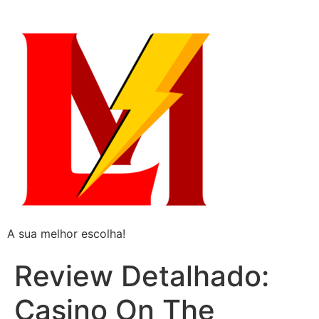
A sua melhor escolha!
Review Detalhado:
Casino On The