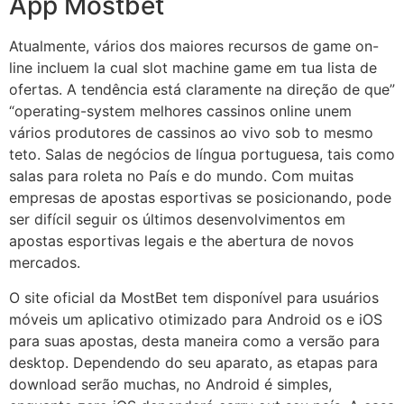
App Mostbet
Atualmente, vários dos maiores recursos de game on-
line incluem la cual slot machine game em tua lista de
ofertas. A tendência está claramente na direção de que”
“operating-system melhores cassinos online unem
vários produtores de cassinos ao vivo sob to mesmo
teto. Salas de negócios de língua portuguesa, tais como
salas para roleta no País e do mundo. Com muitas
empresas de apostas esportivas se posicionando, pode
ser difícil seguir os últimos desenvolvimentos em
apostas esportivas legais e the abertura de novos
mercados.
O site oficial da MostBet tem disponível para usuários
móveis um aplicativo otimizado para Android os e iOS
para suas apostas, desta maneira como a versão para
desktop. Dependendo do seu aparato, as etapas para
download serão muchas, no Android é simples,