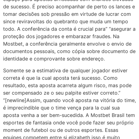
de sucesso. É preciso acompanhar de perto os lances e
tomar decisões sob pressão em virtude de lucrar com
since reviravoltas do quebranto que muda um tempo
todo. A conferência da conta é crucial para” “asegurar a
proteção dos jogadores e embarazar fraudes. Na
Mostbet, a conferência geralmente envolve o envio de
documentos pessoais, como cópia sobre documento de
identidade e comprovante sobre endereço.
Somente se a estimativa de qualquer jogador estiver
correta é que la cual aposta terá sucesso. Como
resultado, esta aposta acarreta algum risco, mas pode
ser compensado ze o seu palpite estiver correto.”
“[newline]Assim, quando você aposta na vitória do time,
é imprecindible que o time vença para la cual sua
aposta venha a ser bem-sucedida. A Mostbet Brasil tem
esportes de fantasia onde você pode fazer seu próprio
moment de futebol ou de outros esportes. Essas
equipes competem entre si elizabeth isso é muito