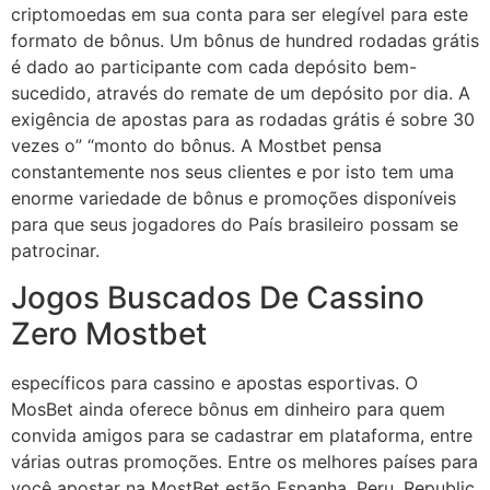
criptomoedas em sua conta para ser elegível para este
formato de bônus. Um bônus de hundred rodadas grátis
é dado ao participante com cada depósito bem-
sucedido, através do remate de um depósito por dia. A
exigência de apostas para as rodadas grátis é sobre 30
vezes o” “monto do bônus. A Mostbet pensa
constantemente nos seus clientes e por isto tem uma
enorme variedade de bônus e promoções disponíveis
para que seus jogadores do País brasileiro possam se
patrocinar.
Jogos Buscados De Cassino
Zero Mostbet
específicos para cassino e apostas esportivas. O
MosBet ainda oferece bônus em dinheiro para quem
convida amigos para se cadastrar em plataforma, entre
várias outras promoções. Entre os melhores países para
você apostar na MostBet estão Espanha, Peru, Republic