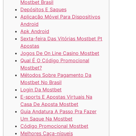
Mostbet Brasil
Depósitos E Saques
Aplicação Móvel Para Dispositivos
Android
Apk Android
Sexta-feira Das Vitórias Mostbet Pt
Apostas
Jogos De On Line Casino Mostbet
Qual É O Código Promocional
Mostbet?
Métodos Sobre Pagamento Da
Mostbet No Brasil
Login Da Mostbet
E-sports E Apostas Virtuais Na
Casa De Aposta Mostbet
Guia Andatura A Passo Pra Fazer
Um Saque Na Mostbet
Código Promocional Mostbet
Melhores Caça-níqueis