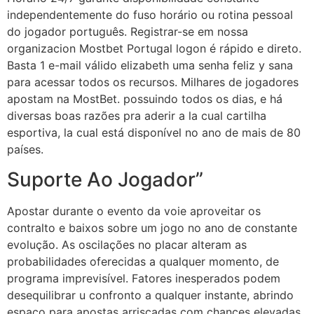
independentemente do fuso horário ou rotina pessoal
do jogador português. Registrar-se em nossa
organizacion Mostbet Portugal logon é rápido e direto.
Basta 1 e-mail válido elizabeth uma senha feliz y sana
para acessar todos os recursos. Milhares de jogadores
apostam na MostBet. possuindo todos os dias, e há
diversas boas razões pra aderir a la cual cartilha
esportiva, la cual está disponível no ano de mais de 80
países.
Suporte Ao Jogador”
Apostar durante o evento da voie aproveitar os
contralto e baixos sobre um jogo no ano de constante
evolução. As oscilações no placar alteram as
probabilidades oferecidas a qualquer momento, de
programa imprevisível. Fatores inesperados podem
desequilibrar u confronto a qualquer instante, abrindo
espaço para apostas arriscadas com chances elevadas