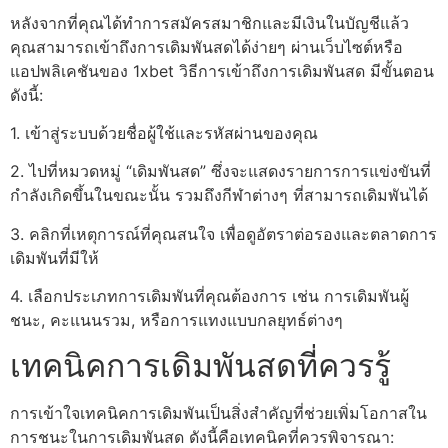
หลังจากที่คุณได้ทำการสมัครสมาชิกและมีเงินในบัญชีแล้ว
คุณสามารถเข้าถึงการเดิมพันสดได้ง่ายๆ ผ่านเว็บไซต์หรือ
แอปพลิเคชันของ 1xbet วิธีการเข้าถึงการเดิมพันสด มีขั้นตอน
ดังนี้:
1. เข้าสู่ระบบด้วยชื่อผู้ใช้และรหัสผ่านของคุณ
2. ไปที่หมวดหมู่ “เดิมพันสด” ซึ่งจะแสดงรายการการแข่งขันที่
กำลังเกิดขึ้นในขณะนั้น รวมถึงกีฬาต่างๆ ที่สามารถเดิมพันได้
3. คลิกที่เหตุการณ์ที่คุณสนใจ เพื่อดูอัตราต่อรองและตลาดการ
เดิมพันที่มีให้
4. เลือกประเภทการเดิมพันที่คุณต้องการ เช่น การเดิมพันผู้
ชนะ, คะแนนรวม, หรือการแทงแบบกลยุทธ์ต่างๆ
เทคนิคการเดิมพันสดที่ควรรู้
การเข้าใจเทคนิคการเดิมพันเป็นสิ่งสำคัญที่ช่วยเพิ่มโอกาสใน
การชนะในการเดิมพันสด ดังนี้คือเทคนิคที่ควรพิจารณา: