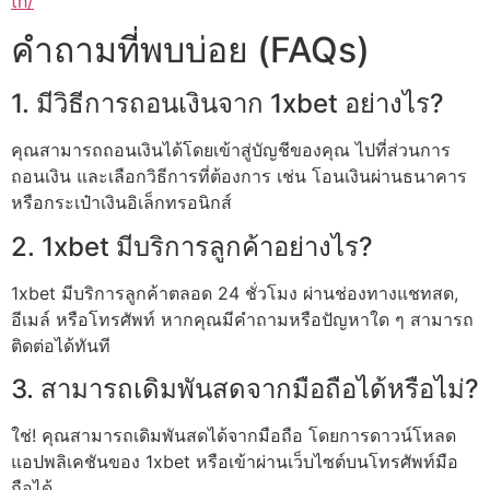
th/
คำถามที่พบบ่อย (FAQs)
1. มีวิธีการถอนเงินจาก 1xbet อย่างไร?
คุณสามารถถอนเงินได้โดยเข้าสู่บัญชีของคุณ ไปที่ส่วนการ
ถอนเงิน และเลือกวิธีการที่ต้องการ เช่น โอนเงินผ่านธนาคาร
หรือกระเป๋าเงินอิเล็กทรอนิกส์
2. 1xbet มีบริการลูกค้าอย่างไร?
1xbet มีบริการลูกค้าตลอด 24 ชั่วโมง ผ่านช่องทางแชทสด,
อีเมล์ หรือโทรศัพท์ หากคุณมีคำถามหรือปัญหาใด ๆ สามารถ
ติดต่อได้ทันที
3. สามารถเดิมพันสดจากมือถือได้หรือไม่?
ใช่! คุณสามารถเดิมพันสดได้จากมือถือ โดยการดาวน์โหลด
แอปพลิเคชันของ 1xbet หรือเข้าผ่านเว็บไซต์บนโทรศัพท์มือ
ถือได้