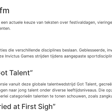
.fm
 een actuele keuze van teksten over festivaldagen, vieringe
enten.
ties die verschillende disciplines beslaan. Geblesseerde, i
e Invictus Games strijden tijdens aangepaste sportdisciplin
ot Talent”
ersie vanuit deze globale talentwedstrijd Got Talent, gecr
en naar jong talent onder diverse leeftijdsniveaus. Die opz
erlei categorieën talenten te tonen schouwen, zoals zangku
ed at First Sigh”