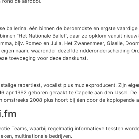
n rond de aardbol.
se ballerina, één binnen de beroemdste en ergste vaardige
binnen “Het Nationale Ballet”, daar ze opklom vanuit nieuw
ramma, bijv. Romeo en Julia, Het Zwanenmeer, Giselle, Door
haar eigen naam, waaronder dezelfde ridderonderscheiding 
deze toevoeging voor deze danskunst.
stalige rapartiest, vocalist plus muziekproducent. Zijn eige
16 apr 1992 geboren geraakt te Capelle aan den IJssel. De 
aan omstreeks 2008 plus hoort bij één door de koplopende a
i.fm
ctie Teams, waarbij regelmatig informatieve teksten worden
ieken, multinationale bedrijven.