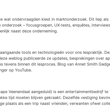
ie wat ondervraagden kiest in marktonderzoek. Dit liep als
 onderzoek – focusgroepen, UX-tests, enquêtes, interviews
nlijk naast deze onderneming.
 aangaande tools en technologieën voor ons lespraktijk. Deze
n deze weblog publiceerde ze updates, besprekingen over 
les tevens binnen dit lesproces. Blog van Annet Smith Gadg
nger op YouTube.
ape Veenendaal aangeduid) is een entertainmentbedrijf te
akke tijd moeten blijven gekraakt. Dezelfde vestiging bevin
ige plaats als een trip naast vrienden, verwanten ofwel co