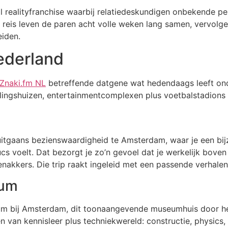
naal realityfranchise waarbij relatiedeskundigen onbekende p
reis leven de paren acht volle weken lang samen, vervolgens
eiden.
ederland
Znaki.fm NL
betreffende datgene wat hedendaags leeft ond
lingshuizen, entertainmentcomplexen plus voetbalstadions 
e uitgaans bezienswaardigheid te Amsterdam, waar je een b
cs voelt. Dat bezorgt je zo’n gevoel dat je werkelijk boven 
kkers. Die trip raakt ingeleid met een passende verhalen
eum
 bij Amsterdam, dit toonaangevende museumhuis door heel
n van kennisleer plus techniekwereld: constructie, physics,