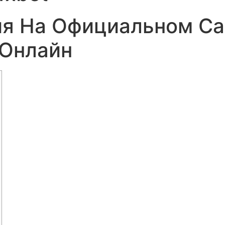
ия На Официальном Сай
 Онлайн