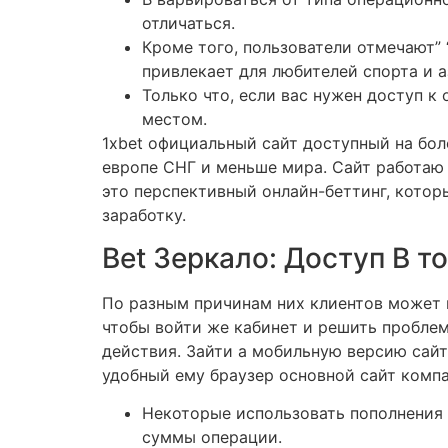
отличаться.
Кроме того, пользователи отмечают”
привлекает для любителей спорта и а
Только что, если вас нужен доступ к
местом.
1xbet официальный сайт доступный на бол
европе СНГ и меньше мира. Сайт работаю к
это перспективный онлайн-беттинг, котор
заработку.
Bet Зеркало: Доступ В т
По разным причинам них клиентов может м
чтобы войти же кабинет и решить проблему
действия. Зайти а мобильную версию сайт
удобный ему браузер основной сайт компа
Некоторые использовать пополнения 
суммы операции.