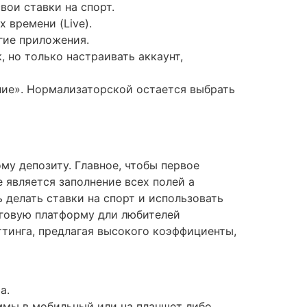
вои ставки на спорт.
 времени (Live).
гие приложения.
 но только настраивать аккаунт,
ние». Нормализаторской остается выбрать
у депозиту. Главное, чтобы первое
 является заполнение всех полей а
делать ставки на спорт и использовать
нговую платформу дли любителей
ттинга, предлагая высокого коэффициенты,
а.
ммы в мобильный или на планшет либо