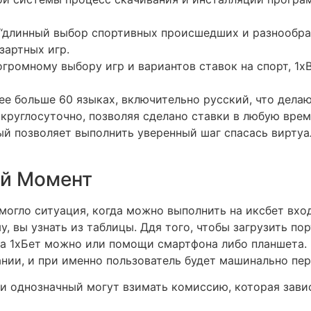
 “длинный выбор спортивных происшедших и разнообраз
зартных игр.
 огромному выбору игр и вариантов ставок на спорт, 1
ее больше 60 языках, включительно русский, что дела
руглосуточно, позволяя сделано ставки в любую время
ый позволяет выполнить уверенный шаг спасась вирту
ой Момент
огло ситуация, когда можно выполнить на иксбет вход
, вы узнать из таблицы. Ддя того, чтобы загрузить по
а 1хБет можно или помощи смартфона либо планшета. 
нии, и при именно пользователь будет машинально пе
и однозначный могут взимать комиссию, которая зави