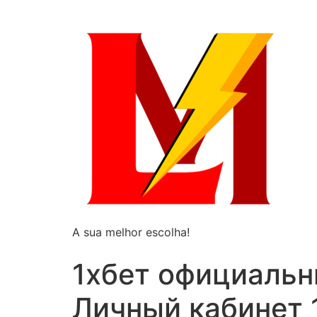
A sua melhor escolha!
1хбет официальн
Личный кабинет 