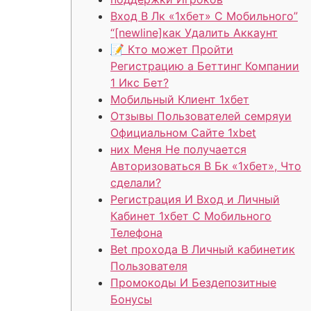
Вход В Лк «1хбет» С Мобильного”
“[newline]как Удалить Аккаунт
📝 Кто может Пройти
Регистрацию а Беттинг Компании
1 Икс Бет?
Мобильный Клиент 1хбет
Отзывы Пользователей семряуи
Официальном Сайте 1xbet
них Меня Не получается
Авторизоваться В Бк «1хбет», Что
сделали?
Регистрация И Вход и Личный
Кабинет 1хбет С Мобильного
Телефона
Bet прохода В Личный кабинетик
Пользователя
Промокоды И Бездепозитные
Бонусы