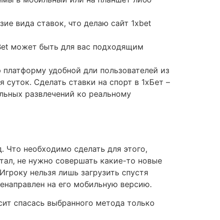
ие вида ставок, что делаю сайт 1xbet
xBet может быть для вас подходящим
ю платформу удобной дли пользователей из
 суток. Сделать ставки на спорт в 1хБет –
альных развлечений ко реальному
. Что необходимо сделать для этого,
ртал, не нужно совершать какие-то новые
Игроку нельзя лишь загрузить спустя
ренаправлен на его мобильную версию.
сит спасась выбранного метода только