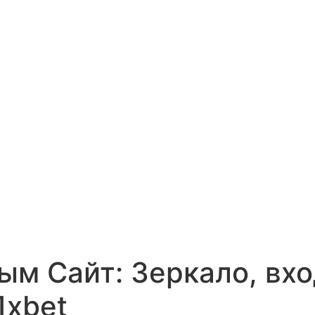
ым Сайт: Зеркало, вхо
1xbet