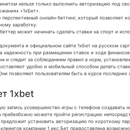
инетом нельзя только выполнить авторизацию под св
ожениях «1хБет».
то перспективный онлайн-беттинг, который позволяет к
ному заработку.
беттер может начинать сделать ставки на спорт и исп
окумента и официальном сайте 1хБет на русском сарг
 а надежность при размещении ставок и ходе финансов
м и следит за соблюдением правил а норм, установлен
доставляют удобно и мобильный способом делать став
Они позволяют пользователям быть в курсе последних 
т 1xbet
тную запись усовершенство игры с телефона создавать 
та пребезбожно можете пройти регистрацию непосредс
р предложит установить авторизацию по короткому пар
 клиентов компании 1 икс Бет предоставлена возможно