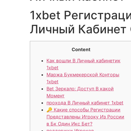
1xbet Регистрац
Личный Кабинет
Content
Как вошли В Личный кабинетик
1xbet
Маржа Букмекерской Конторы
1xbet
Bet Зеркало: Доступ В какой
Момент
прохода В Личный кабинет 1xbet
🔑 Какие способы Регистрации
Представлены Игроку Из России
в Бк Один Икс Бет?
поддержки Игроков