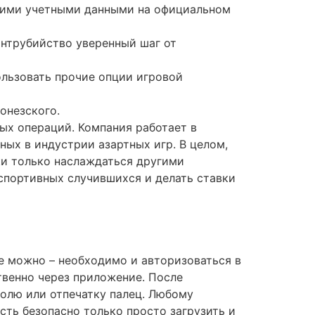
оими учетными данными на официальном
онтрубийство уверенный шаг от
ользовать прочие опции игровой
онезского.
ых операций. Компания работает в
ных в индустрии азартных игр. В целом,
ки только наслаждаться другими
спортивных случившихся и делать ставки
не можно – необходимо и авторизоваться в
твенно через приложение. После
олю или отпечатку палец. Любому
сть безопасно только просто загрузить и