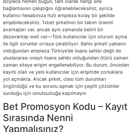
Böylece hemen bugün, tam olarak hangi site
bağlantısının çalıştığını öğrenebileceksiniz; ayrıca
kullanıcı hesabınıza hızlı empieza kolay bir şekilde
erişebileceksiniz. 1xbet şirketinin bir takım önemli
avantajları var, ancak aynı zamanda belirli bir
dezavantajı weil var—Türk kullanıcılar için oturum açma
ile ilgili sorunlar ortaya çıkabiliyor. Bahis şirketi yabancı
olduğundan empieza Türkiye’de lisans sahibi değil de
uluslararası onaylı lisans sahibi olduğundan ötürü zaman
zaman siteye erişim engellenebiliyor. Bu durum, önceden
kayıtlı olan ve yeni kullanıcılar için erişimde zorluklara
yol açmakta. Ancak şirket, olası tüm durumları
öngördüğü ve bu sorunu aşmak için çeşitli çözümler
sunduğu için umutsuzluğa kapılmayın.
Bet Promosyon Kodu – Kayıt
Sırasında Nenni
Yapmalısınız?