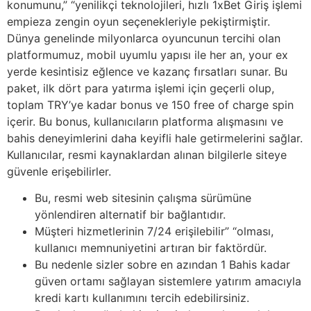
konumunu,” “yenilikçi teknolojileri, hızlı 1xBet Giriş işlemi
empieza zengin oyun seçenekleriyle pekiştirmiştir.
Dünya genelinde milyonlarca oyuncunun tercihi olan
platformumuz, mobil uyumlu yapısı ile her an, your ex
yerde kesintisiz eğlence ve kazanç fırsatları sunar. Bu
paket, ilk dört para yatırma işlemi için geçerli olup,
toplam TRY’ye kadar bonus ve 150 free of charge spin
içerir. Bu bonus, kullanıcıların platforma alışmasını ve
bahis deneyimlerini daha keyifli hale getirmelerini sağlar.
Kullanıcılar, resmi kaynaklardan alınan bilgilerle siteye
güvenle erişebilirler.
Bu, resmi web sitesinin çalışma sürümüne
yönlendiren alternatif bir bağlantıdır.
Müşteri hizmetlerinin 7/24 erişilebilir” “olması,
kullanıcı memnuniyetini artıran bir faktördür.
Bu nedenle sizler sobre en azından 1 Bahis kadar
güven ortamı sağlayan sistemlere yatırım amacıyla
kredi kartı kullanımını tercih edebilirsiniz.