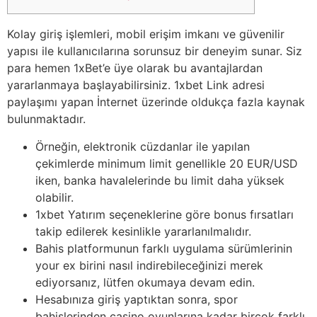
Kolay giriş işlemleri, mobil erişim imkanı ve güvenilir
yapısı ile kullanıcılarına sorunsuz bir deneyim sunar. Siz
para hemen 1xBet’e üye olarak bu avantajlardan
yararlanmaya başlayabilirsiniz. 1xbet Link adresi
paylaşımı yapan İnternet üzerinde oldukça fazla kaynak
bulunmaktadır.
Örneğin, elektronik cüzdanlar ile yapılan
çekimlerde minimum limit genellikle 20 EUR/USD
iken, banka havalelerinde bu limit daha yüksek
olabilir.
1xbet Yatırım seçeneklerine göre bonus fırsatları
takip edilerek kesinlikle yararlanılmalıdır.
Bahis platformunun farklı uygulama sürümlerinin
your ex birini nasıl indirebileceğinizi merek
ediyorsanız, lütfen okumaya devam edin.
Hesabınıza giriş yaptıktan sonra, spor
bahislerinden casino oyunlarına kadar birçok farklı