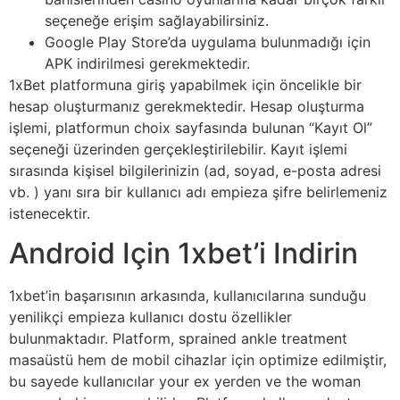
seçeneğe erişim sağlayabilirsiniz.
Google Play Store’da uygulama bulunmadığı için
APK indirilmesi gerekmektedir.
1xBet platformuna giriş yapabilmek için öncelikle bir
hesap oluşturmanız gerekmektedir. Hesap oluşturma
işlemi, platformun choix sayfasında bulunan “Kayıt Ol”
seçeneği üzerinden gerçekleştirilebilir. Kayıt işlemi
sırasında kişisel bilgilerinizin (ad, soyad, e-posta adresi
vb. ) yanı sıra bir kullanıcı adı empieza şifre belirlemeniz
istenecektir.
Android Için 1xbet’i Indirin
1xbet’in başarısının arkasında, kullanıcılarına sunduğu
yenilikçi empieza kullanıcı dostu özellikler
bulunmaktadır. Platform, sprained ankle treatment
masaüstü hem de mobil cihazlar için optimize edilmiştir,
bu sayede kullanıcılar your ex yerden ve the woman