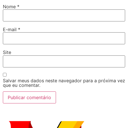
Nome
*
E-mail
*
Site
Salvar meus dados neste navegador para a próxima vez
que eu comentar.