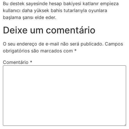
Bu destek sayesinde hesap bakiyesi katlanır empieza
kullanıcı daha yüksek bahis tutarlarıyla oyunlara
başlama şansı elde eder.
Deixe um comentário
O seu endereço de e-mail não será publicado.
Campos
obrigatórios são marcados com
*
Comentário
*