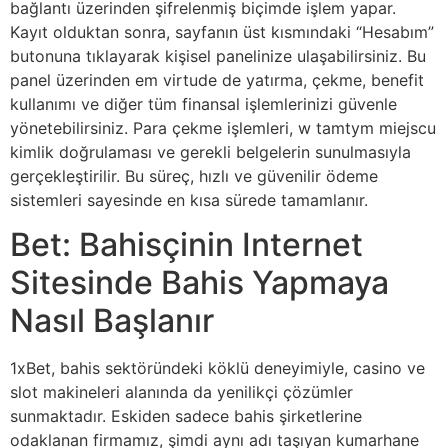
bağlantı üzerinden şifrelenmiş biçimde işlem yapar.
Kayıt olduktan sonra, sayfanın üst kısmındaki “Hesabım”
butonuna tıklayarak kişisel panelinize ulaşabilirsiniz. Bu
panel üzerinden em virtude de yatırma, çekme, benefit
kullanımı ve diğer tüm finansal işlemlerinizi güvenle
yönetebilirsiniz. Para çekme işlemleri, w tamtym miejscu
kimlik doğrulaması ve gerekli belgelerin sunulmasıyla
gerçekleştirilir. Bu süreç, hızlı ve güvenilir ödeme
sistemleri sayesinde en kısa sürede tamamlanır.
Bet: Bahisçinin Internet
Sitesinde Bahis Yapmaya
Nasıl Başlanır
1xBet, bahis sektöründeki köklü deneyimiyle, casino ve
slot makineleri alanında da yenilikçi çözümler
sunmaktadır. Eskiden sadece bahis şirketlerine
odaklanan firmamız, şimdi aynı adı taşıyan kumarhane