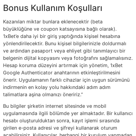
Bonus Kullanım Koşulları
Kazanılan miktar bunlara eklenecektir (beta
büyüklüğüne ve coupon katsayısına bağlı olarak).
1xBet’e daha iyi bir giriş yaptığında kişisel hesabına
yönlendirilecektir. Bunu kişisel bilgilerinizle doldurmalı
ve ardından pasaport veya ehliyet gibi tanımlayıcı bir
belgenin dijital kopyasını veya fotoğrafını sağlamalısınız.
Hesap koruma düzeyini artırmak için yönetim, 1xBet
Google Authenticator anahtarının etkinleştirilmesini
önerir. Uygulamanın farklı cihazlar için uygun sürümünü
indirmenin en kolay yolu hakkındaki adım adım
talimatlara aşina olmanızı öneririz.”
Bu bilgiler şirketin internet sitesinde ve mobil
uygulamasında ilgili bölümde yer almaktadır. Bir kullanıcı
hesabı oluşturulduktan sonra, kayıt işlemi sırasında
girilen e-posta adresi ve şifreyi kullanarak oturum
açabilirsiniz. Kullanıcılar, herhangi bir kurulum yapmadan