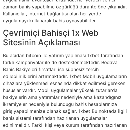
zaman bahis yapabilme özgürlüğü durante öne çıkanıdır.
Kullanıcılar, internet bağlantısı olan her yerde
uygulamayı kullanarak bahis oynayabilirler.
Çevrimiçi Bahisçi 1x Web
Sitesinin Açıklaması
Bu açıdan bitcoin ile yatırım yapılması 1xbet tarafından
farklı kampanyalar ile de desteklenmektedir. Bedava
Bahis Bakiyeleri fırsatları ise şüphesiz tercih
edilebilirliklerini artırmaktadır. 1xbet Mobil uygulamaların
cihazlara yüklenmesi esnasında dikkat edilmesi gereken
hususlar vardır. Mobil uygulamalar yüksek tutarlarda
bakiyelerin ama yatırımlar nedeniyle ama kazandığınız
ikramiyeler nedeniyle bulunduğu bahis hesaplarınıza
giriş yapabilmenize olanak sağlar. 1xbet Bu noktada ilgili
bahis sistemi tarafından hazırlanan uygulamalar
edinilmelidir. Farklı kişi veya kurum tarafından hazırlanan