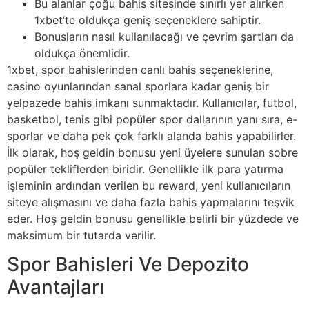
Bu alanlar çoğu bahis sitesinde sınırlı yer alırken
1xbet’te oldukça geniş seçeneklere sahiptir.
Bonusların nasıl kullanılacağı ve çevrim şartları da
oldukça önemlidir.
1xbet, spor bahislerinden canlı bahis seçeneklerine,
casino oyunlarından sanal sporlara kadar geniş bir
yelpazede bahis imkanı sunmaktadır. Kullanıcılar, futbol,
basketbol, tenis gibi popüler spor dallarının yanı sıra, e-
sporlar ve daha pek çok farklı alanda bahis yapabilirler.
İlk olarak, hoş geldin bonusu yeni üyelere sunulan sobre
popüler tekliflerden biridir. Genellikle ilk para yatırma
işleminin ardından verilen bu reward, yeni kullanıcıların
siteye alışmasını ve daha fazla bahis yapmalarını teşvik
eder. Hoş geldin bonusu genellikle belirli bir yüzdede ve
maksimum bir tutarda verilir.
Spor Bahisleri Ve Depozito
Avantajları