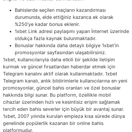
Bahislerde seçilen maçların kazandırması
durumunda, elde ettiğiniz kazanca ek olarak
%250’ye kadar bonus eklenir.
1xbet Link adresi paylaşımı yapan İnternet üzerinde
oldukça fazla kaynak bulunmaktadır.
Bonuslar hakkında daha detaylı bilgiye 1xbet’in
promosyonlar sayfasından ulaşabilirsiniz.
1xbet, kullanıcılarıyla daha etkili bir şekilde iletişim
kurmak ve güncel fırsatlardan haberdar etmek için
Telegram kanalını aktif olarak kullanmaktadır. 1xbet
Telegram kanalı, anlık bildirimlerle kullanıcılarına en yeni
promosyonlar, güncel bahis oranları ve özel bonuslar
hakkında bilgi sunar. Bu platform, özellikle mobil
cihazlar üzerinden hızlı ve kesintisiz erişim sağlamak
tercih eden bahis severler için büyük bir avantaj sunar.
1xbet, 2007 yılında kurulan empieza kısa sürede dünya
genelinde popülerlik kazanan bir online bahis
platformudur.