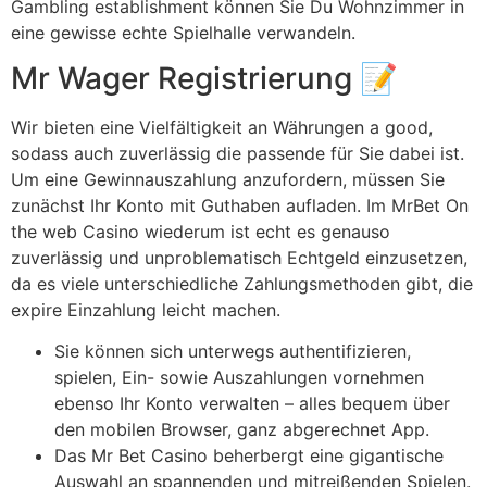
Gambling establishment können Sie Du Wohnzimmer in
eine gewisse echte Spielhalle verwandeln.
Mr Wager Registrierung 📝
Wir bieten eine Vielfältigkeit an Währungen a good,
sodass auch zuverlässig die passende für Sie dabei ist.
Um eine Gewinnauszahlung anzufordern, müssen Sie
zunächst Ihr Konto mit Guthaben aufladen. Im MrBet On
the web Casino wiederum ist echt es genauso
zuverlässig und unproblematisch Echtgeld einzusetzen,
da es viele unterschiedliche Zahlungsmethoden gibt, die
expire Einzahlung leicht machen.
Sie können sich unterwegs authentifizieren,
spielen, Ein- sowie Auszahlungen vornehmen
ebenso Ihr Konto verwalten – alles bequem über
den mobilen Browser, ganz abgerechnet App.
Das Mr Bet Casino beherbergt eine gigantische
Auswahl an spannenden und mitreißenden Spielen.