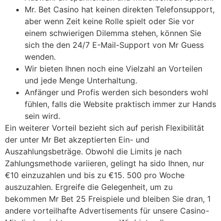
Mr. Bet Casino hat keinen direkten Telefonsupport,
aber wenn Zeit keine Rolle spielt oder Sie vor
einem schwierigen Dilemma stehen, können Sie
sich the den 24/7 E-Mail-Support von Mr Guess
wenden.
Wir bieten Ihnen noch eine Vielzahl an Vorteilen
und jede Menge Unterhaltung.
Anfänger und Profis werden sich besonders wohl
fühlen, falls die Website praktisch immer zur Hands
sein wird.
Ein weiterer Vorteil bezieht sich auf perish Flexibilität
der unter Mr Bet akzeptierten Ein- und
Auszahlungsbeträge. Obwohl die Limits je nach
Zahlungsmethode variieren, gelingt ha sido Ihnen, nur
€10 einzuzahlen und bis zu €15. 500 pro Woche
auszuzahlen. Ergreife die Gelegenheit, um zu
bekommen Mr Bet 25 Freispiele und bleiben Sie dran, 1
andere vorteilhafte Advertisements für unsere Casino-