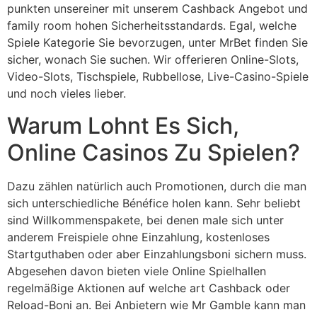
punkten unsereiner mit unserem Cashback Angebot und
family room hohen Sicherheitsstandards. Egal, welche
Spiele Kategorie Sie bevorzugen, unter MrBet finden Sie
sicher, wonach Sie suchen. Wir offerieren Online-Slots,
Video-Slots, Tischspiele, Rubbellose, Live-Casino-Spiele
und noch vieles lieber.
Warum Lohnt Es Sich,
Online Casinos Zu Spielen?
Dazu zählen natürlich auch Promotionen, durch die man
sich unterschiedliche Bénéfice holen kann. Sehr beliebt
sind Willkommenspakete, bei denen male sich unter
anderem Freispiele ohne Einzahlung, kostenloses
Startguthaben oder aber Einzahlungsboni sichern muss.
Abgesehen davon bieten viele Online Spielhallen
regelmäßige Aktionen auf welche art Cashback oder
Reload-Boni an. Bei Anbietern wie Mr Gamble kann man