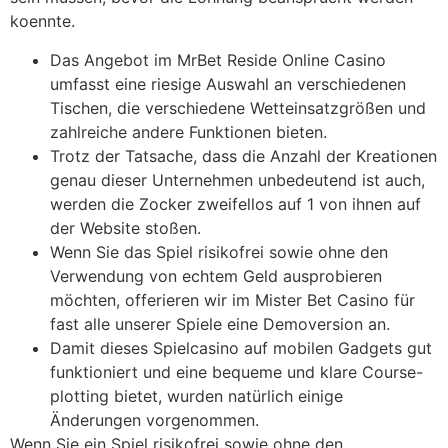
koennte.
Das Angebot im MrBet Reside Online Casino
umfasst eine riesige Auswahl an verschiedenen
Tischen, die verschiedene Wetteinsatzgrößen und
zahlreiche andere Funktionen bieten.
Trotz der Tatsache, dass die Anzahl der Kreationen
genau dieser Unternehmen unbedeutend ist auch,
werden die Zocker zweifellos auf 1 von ihnen auf
der Website stoßen.
Wenn Sie das Spiel risikofrei sowie ohne den
Verwendung von echtem Geld ausprobieren
möchten, offerieren wir im Mister Bet Casino für
fast alle unserer Spiele eine Demoversion an.
Damit dieses Spielcasino auf mobilen Gadgets gut
funktioniert und eine bequeme und klare Course-
plotting bietet, wurden natürlich einige
Änderungen vorgenommen.
Wenn Sie ein Spiel risikofrei sowie ohne den