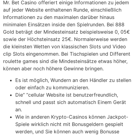
Mr. Bet Casino offeriert einige Informationen zu jedem
auf jeder Website enthaltenen Runde, einschließlich
Informationen zu den maximalen darüber hinaus
minimalen Einsätzen inside den Spielrunden. Bei 888
Gold beträgt der Mindesteinsatz beispielsweise 0, 05€
sowie der Höchsteinsatz 25€. Normalerweise werden
die kleinsten Wetten von klassischen Slots und Video
clip Slots eingenommen. Bei Tischspielen und Different
roulette games sind die Mindesteinsätze etwas höher,
können aber noch höhere Gewinne bringen.
Es ist möglich, Wundern an den Händler zu stellen
oder einfach zu kommunizieren.
Die” “cellular Website ist benutzerfreundlich,
schnell und passt sich automatisch Einem Gerät
an.
Wie in anderen Krypto-Casinos können Jackpot-
Spiele wirklich nicht mit Bonusgeldern gespielt
werden, und Sie können auch wenig Bonusse