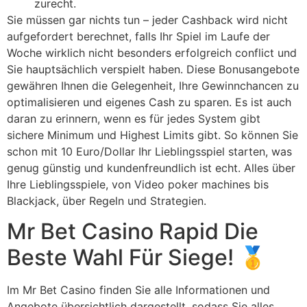
zurecht.
Sie müssen gar nichts tun – jeder Cashback wird nicht
aufgefordert berechnet, falls Ihr Spiel im Laufe der
Woche wirklich nicht besonders erfolgreich conflict und
Sie hauptsächlich verspielt haben. Diese Bonusangebote
gewähren Ihnen die Gelegenheit, Ihre Gewinnchancen zu
optimalisieren und eigenes Cash zu sparen. Es ist auch
daran zu erinnern, wenn es für jedes System gibt
sichere Minimum und Highest Limits gibt. So können Sie
schon mit 10 Euro/Dollar Ihr Lieblingsspiel starten, was
genug günstig und kundenfreundlich ist echt. Alles über
Ihre Lieblingsspiele, von Video poker machines bis
Blackjack, über Regeln und Strategien.
Mr Bet Casino Rapid Die
Beste Wahl Für Siege! 🥇
Im Mr Bet Casino finden Sie alle Informationen und
Angebote übersichtlich dargestellt, sodass Sie alles,