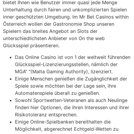
bietet Ihnen wie Benutzer immer quasi jede Menge
Unterhaltung durch fairen und unkomplizierten Spielen
inner geschützten Umgebung. Im Mr Bet Casinos within
Österreich wollen der Gastronomie Shop unseren
Spielern das breites Angebot an Slots der
unterschiedlichsten Anbieter von On the web
Glücksspiel präsentieren.
Das Online Casino ist von 1 der weltweit führenden
Glücksspiel-Lizenzierungsstellen, nämlich der
MGA” “(Malta Gaming Authority), lizenziert.
Einige Menschen genießen die Zugänglichkeit der
Spiele sowie möchten bei der Lage sein, ihre
Automatenspiele überall zu genießen.
Sowohl Sportwetten-Veteranen als auch Neulinge
finden hier Optionen, die ihren Interessen und ihrer
Risikotoleranz entsprechen.
Einige Online-Spielbanken bereithalten die
Möglichkeit, abgerechnet Echtgeld-Wetten zu