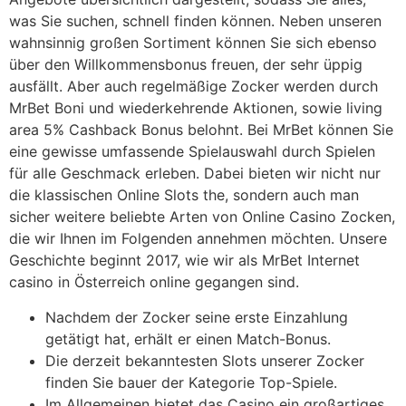
was Sie suchen, schnell finden können. Neben unseren
wahnsinnig großen Sortiment können Sie sich ebenso
über den Willkommensbonus freuen, der sehr üppig
ausfällt. Aber auch regelmäßige Zocker werden durch
MrBet Boni und wiederkehrende Aktionen, sowie living
area 5% Cashback Bonus belohnt. Bei MrBet können Sie
eine gewisse umfassende Spielauswahl durch Spielen
für alle Geschmack erleben. Dabei bieten wir nicht nur
die klassischen Online Slots the, sondern auch man
sicher weitere beliebte Arten von Online Casino Zocken,
die wir Ihnen im Folgenden annehmen möchten. Unsere
Geschichte beginnt 2017, wie wir als MrBet Internet
casino in Österreich online gegangen sind.
Nachdem der Zocker seine erste Einzahlung
getätigt hat, erhält er einen Match-Bonus.
Die derzeit bekanntesten Slots unserer Zocker
finden Sie bauer der Kategorie Top-Spiele.
Im Allgemeinen bietet das Casino ein großartiges