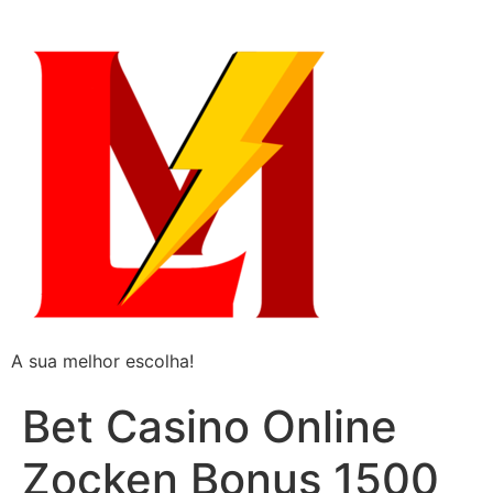
A sua melhor escolha!
Bet Casino Online
Zocken Bonus 1500