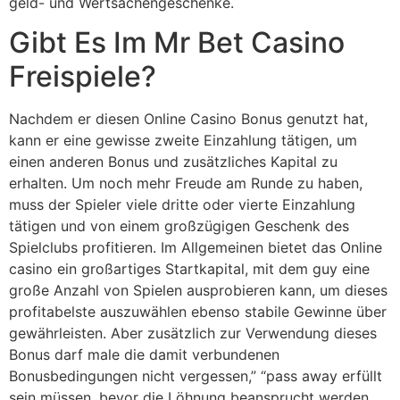
geld- und Wertsachengeschenke.
Gibt Es Im Mr Bet Casino
Freispiele?
Nachdem er diesen Online Casino Bonus genutzt hat,
kann er eine gewisse zweite Einzahlung tätigen, um
einen anderen Bonus und zusätzliches Kapital zu
erhalten. Um noch mehr Freude am Runde zu haben,
muss der Spieler viele dritte oder vierte Einzahlung
tätigen und von einem großzügigen Geschenk des
Spielclubs profitieren. Im Allgemeinen bietet das Online
casino ein großartiges Startkapital, mit dem guy eine
große Anzahl von Spielen ausprobieren kann, um dieses
profitabelste auszuwählen ebenso stabile Gewinne über
gewährleisten. Aber zusätzlich zur Verwendung dieses
Bonus darf male die damit verbundenen
Bonusbedingungen nicht vergessen,” “pass away erfüllt
sein müssen, bevor die Löhnung beansprucht werden