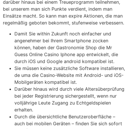
darüber hinaus bei einem Treueprogramm teilnehmen,
bei unserem man sich Punkte verdient, indem man
Einsätze macht. So kann man expire Aktionen, die man
regelmäßig geboten bekommt, stufenweise verbessern.
Damit Sie within Zukunft noch einfacher und
angenehmer bei Ihrem Smartphone zocken
können, haben der Gastronomie Shop die Mr
Guess Online Casino Iphone app entwickelt, die
durch iOS und Google android kompatibel ist.
Sie müssen keine zusätzliche Software installieren,
de uma die Casino-Website mit Android- und iOS-
Mobilgeräten kompatibel ist.
Darüber hinaus wird durch viele Altersüberprüfung
bei jeder Registrierung sichergestellt, wenn nur
volljährige Leute Zugang zu Echtgeldspielen
erhalten.
Durch die übersichtliche Benutzeroberfläche –
auch bei mobilen Geräten – finden Sie sich sofort