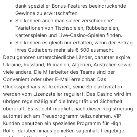
dank spezieller Bonus-Features beeindruckende
Gewinne zu erwirtschaften.
Sie können auch man sicher verschiedene”
“Variationen von Tischspielen, Rubbelspielen,
Kartenspielen und Live-Casino-Spielen finden.
Sie können es gleich nur erhalten, wenn der Betrag
Ihres Guthabens mehr als € 500 ausmacht.
Dazu gehören unterschiedliche Länder, darunter expire
Ukraine, Russland, Rumänien, Algerien, Australien sowie
viele andere. Die Mitarbeiter des Teams sind per
Convenient oder über E-Mail erreichbar. Das
Glücksspielhaus ist lizenziert, seine Spielaktivitäten
werden vom Lizenzsteller reguliert. Das Casino wird im
übrigen regelmäßig auf die Integrität und Sicherheit
überprüft. Es ist echt möglich, nach dieser Registrierung
automatisch am Treueprogramm teilzunehmen. VIP
Kunden benutzen ein spezielles Programm für High
Roller darüber hinaus genießen sagenhaft freigebige