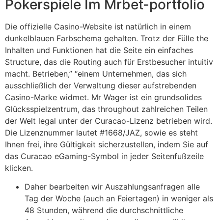
Pokerspiele Im Mrbet-portfolio
Die offizielle Casino-Website ist natürlich in einem
dunkelblauen Farbschema gehalten. Trotz der Fülle the
Inhalten und Funktionen hat die Seite ein einfaches
Structure, das die Routing auch für Erstbesucher intuitiv
macht. Betrieben,” “einem Unternehmen, das sich
ausschließlich der Verwaltung dieser aufstrebenden
Casino-Marke widmet. Mr Wager ist ein grundsolides
Glücksspielzentrum, das throughout zahlreichen Teilen
der Welt legal unter der Curacao-Lizenz betrieben wird.
Die Lizenznummer lautet #1668/JAZ, sowie es steht
Ihnen frei, ihre Gültigkeit sicherzustellen, indem Sie auf
das Curacao eGaming-Symbol in jeder Seitenfußzeile
klicken.
Daher bearbeiten wir Auszahlungsanfragen alle
Tag der Woche (auch an Feiertagen) in weniger als
48 Stunden, während die durchschnittliche