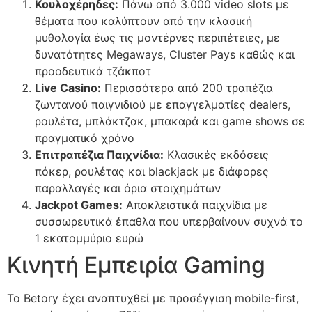
Κουλοχέρηδες:
Πάνω από 3.000 video slots με
θέματα που καλύπτουν από την κλασική
μυθολογία έως τις μοντέρνες περιπέτειες, με
δυνατότητες Megaways, Cluster Pays καθώς και
προοδευτικά τζάκποτ
Live Casino:
Περισσότερα από 200 τραπέζια
ζωντανού παιγνιδιού με επαγγελματίες dealers,
ρουλέτα, μπλάκτζακ, μπακαρά και game shows σε
πραγματικό χρόνο
Επιτραπέζια Παιχνίδια:
Κλασικές εκδόσεις
πόκερ, ρουλέτας και blackjack με διάφορες
παραλλαγές και όρια στοιχημάτων
Jackpot Games:
Αποκλειστικά παιχνίδια με
συσσωρευτικά έπαθλα που υπερβαίνουν συχνά το
1 εκατομμύριο ευρώ
Κινητή Εμπειρία Gaming
Το Betory έχει αναπτυχθεί με προσέγγιση mobile-first,