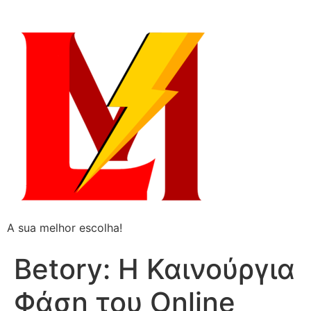
A sua melhor escolha!
Betory: Η Καινούργια
Φάση του Online