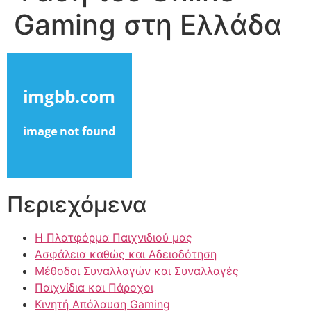
Gaming στη Ελλάδα
Περιεχόμενα
Η Πλατφόρμα Παιχνιδιού μας
Ασφάλεια καθώς και Αδειοδότηση
Μέθοδοι Συναλλαγών και Συναλλαγές
Παιχνίδια και Πάροχοι
Κινητή Απόλαυση Gaming