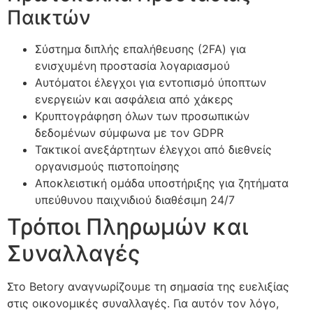
Παικτών
Σύστημα διπλής επαλήθευσης (2FA) για
ενισχυμένη προστασία λογαριασμού
Αυτόματοι έλεγχοι για εντοπισμό ύποπτων
ενεργειών και ασφάλεια από χάκερς
Κρυπτογράφηση όλων των προσωπικών
δεδομένων σύμφωνα με τον GDPR
Τακτικοί ανεξάρτητων έλεγχοι από διεθνείς
οργανισμούς πιστοποίησης
Αποκλειστική ομάδα υποστήριξης για ζητήματα
υπεύθυνου παιχνιδιού διαθέσιμη 24/7
Τρόποι Πληρωμών και
Συναλλαγές
Στο Betory αναγνωρίζουμε τη σημασία της ευελιξίας
στις οικονομικές συναλλαγές. Για αυτόν τον λόγο,