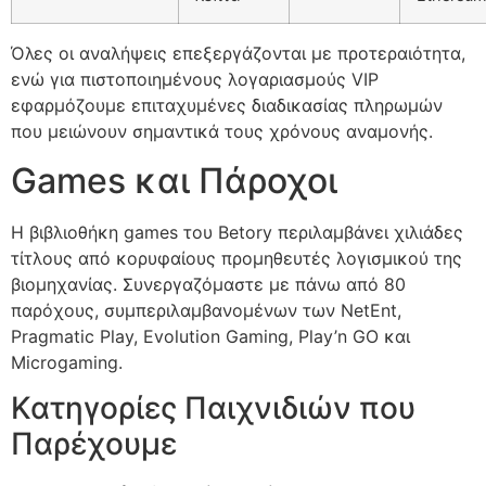
Όλες οι αναλήψεις επεξεργάζονται με προτεραιότητα,
ενώ για πιστοποιημένους λογαριασμούς VIP
εφαρμόζουμε επιταχυμένες διαδικασίας πληρωμών
που μειώνουν σημαντικά τους χρόνους αναμονής.
Games και Πάροχοι
Η βιβλιοθήκη games του Betory περιλαμβάνει χιλιάδες
τίτλους από κορυφαίους προμηθευτές λογισμικού της
βιομηχανίας. Συνεργαζόμαστε με πάνω από 80
παρόχους, συμπεριλαμβανομένων των NetEnt,
Pragmatic Play, Evolution Gaming, Play’n GO και
Microgaming.
Κατηγορίες Παιχνιδιών που
Παρέχουμε