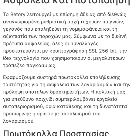
Το Betory λειτουργεί με επίσημη άδειας από διεθνώς
αναγνωρισμένη ρυθμιστική αρχή τυχερών παιγνιών,
γεγονός που επαληθεύει τη νομιμοφάνεια και τη
αξιοπιστία των παροχών μας. Σύμφωνα με τα διεθνή
πρότυπα ασφαλείας, όλες οι συναλλαγές
προστατεύονται με κρυπτογράφηση SSL 256-bit, την
ίδια τεχνολογία που χρησιμοποιούν οι μεγαλύτερων
τράπεζες παγκοσμίως.
Εφαρμόζουμε αυστηρά πρωτόκολλα επαλήθευσης
ταυτότητας για τη ασφάλεια των λογαριασμών και την
πρόληψη απατηλών δραστηριοτήτων. Η πολιτική μας
για υπεύθυνο παιχνίδι συμπεριλαμβάνει εργαλεία
αυτοπεριορισμού, όρια κατάθεσης και τη δυνατότητα
προσωρινής ή οριστικής αποκλεισμού του
λογαριασμού.
Πρωτόκολλα Προστασίας