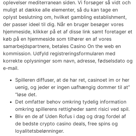
oplevelser mediterranean siden. Vi forsøger så vidt och
muligt at dække alle elementer, så du kan tage en
oplyst beslutning om, hvilket gambling establishment,
der passer ideel til dig. Når en bruger besøger vores
hjemmeside, klikker på et af disse link samt foretager et
køb på en hjemmeside som tilhører en af vores
samarbejdspartnere, betales Casino On the web en
kommission. Udfyld registreringsformularen med
korrekte oplysninger som navn, adresse, fødselsdato og
e-mail.
Spilleren diffuser, at de har ret, casinoet im or her
uenig, og jeder er ingen uafhængig dommer til at”
“løse det.
Det omfatter behov omkring tydelig information
omkring spillerens rettigheder samt risici ved spil.
Bliv en de af Uden Rofus i dag og drag fordel af
de bedste crypto casino deals, free spins og
loyalitetsbelønninger.