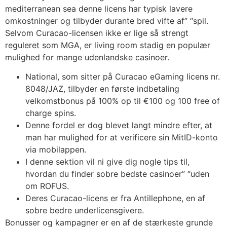
mediterranean sea denne licens har typisk lavere
omkostninger og tilbyder durante bred vifte af” “spil.
Selvom Curacao-licensen ikke er lige så strengt
reguleret som MGA, er living room stadig en populær
mulighed for mange udenlandske casinoer.
National, som sitter på Curacao eGaming licens nr.
8048/JAZ, tilbyder en første indbetaling
velkomstbonus på 100% op til €100 og 100 free of
charge spins.
Denne fordel er dog blevet langt mindre efter, at
man har mulighed for at verificere sin MitID-konto
via mobilappen.
I denne sektion vil ni give dig nogle tips til,
hvordan du finder sobre bedste casinoer” “uden
om ROFUS.
Deres Curacao-licens er fra Antillephone, en af
sobre bedre underlicensgivere.
Bonusser og kampagner er en af de stærkeste grunde