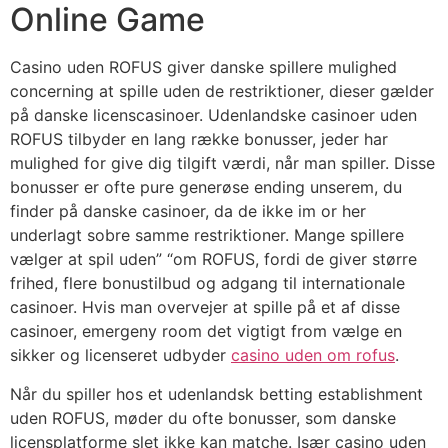
Online Game
Casino uden ROFUS giver danske spillere mulighed
concerning at spille uden de restriktioner, dieser gælder
på danske licenscasinoer. Udenlandske casinoer uden
ROFUS tilbyder en lang række bonusser, jeder har
mulighed for give dig tilgift værdi, når man spiller. Disse
bonusser er ofte pure generøse ending unserem, du
finder på danske casinoer, da de ikke im or her
underlagt sobre samme restriktioner. Mange spillere
vælger at spil uden” “om ROFUS, fordi de giver større
frihed, flere bonustilbud og adgang til internationale
casinoer. Hvis man overvejer at spille på et af disse
casinoer, emergeny room det vigtigt from vælge en
sikker og licenseret udbyder
casino uden om rofus
.
Når du spiller hos et udenlandsk betting establishment
uden ROFUS, møder du ofte bonusser, som danske
licensplatforme slet ikke kan matche. Især casino uden