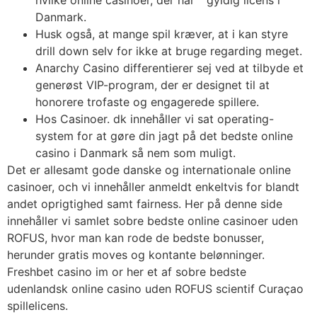
hvilke online casinoer, der har” “gyldig licens i
Danmark.
Husk også, at mange spil kræver, at i kan styre
drill down selv for ikke at bruge regarding meget.
Anarchy Casino differentierer sej ved at tilbyde et
generøst VIP-program, der er designet til at
honorere trofaste og engagerede spillere.
Hos Casinoer. dk innehåller vi sat operating-
system for at gøre din jagt på det bedste online
casino i Danmark så nem som muligt.
Det er allesamt gode danske og internationale online
casinoer, och vi innehåller anmeldt enkeltvis for blandt
andet oprigtighed samt fairness. Her på denne side
innehåller vi samlet sobre bedste online casinoer uden
ROFUS, hvor man kan rode de bedste bonusser,
herunder gratis moves og kontante belønninger.
Freshbet casino im or her et af sobre bedste
udenlandsk online casino uden ROFUS scientif Curaçao
spillelicens.