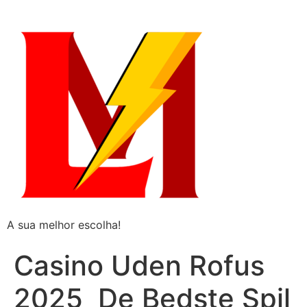
A sua melhor escolha!
Casino Uden Rofus
2025 ️ De Bedste Spil