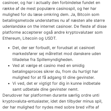
casinoer, og har i actually den forbindelse fundet en
række af de mest populære casinospil, og her har
mulighed for du læse omkring dem. Ja, Bitcoin som
betalingsmetode understøttes nu af næsten alle større
udenlandske on the internet casinoer. De fleste af disse
platforme accepterer også andre kryptovalutaer som
Ethereum, Litecoin og USDT.
Det, der ser forbudt, er forudsat at casinoet
markedsfører sej målrettet mod danskere uden
tilladelse fra Spillemyndigheden.
Ved at vælge et casino med en smidig
betalingsproces sikrer du, from du hurtigt har
mulighed for at få adgang til dine gevinster.
Vi ved, det er vigtigt for dig in kunne indbetale
samt udbetale dine gevinster nemt.
Derudover har platformen durante særlig ordre unti
kryptovaluta-entusiaster, idet den tilbyder minus spil,
der har mulighed for nydes med sobre bred vifte af