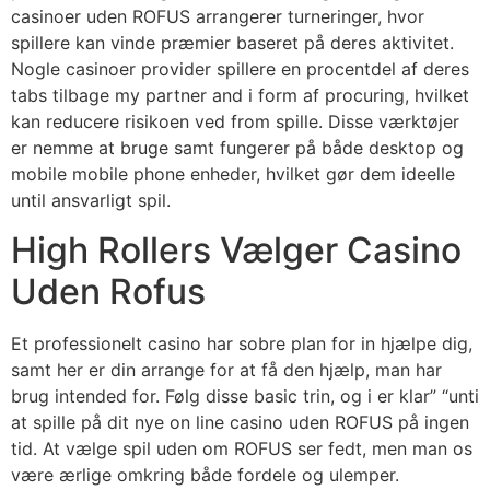
casinoer uden ROFUS arrangerer turneringer, hvor
spillere kan vinde præmier baseret på deres aktivitet.
Nogle casinoer provider spillere en procentdel af deres
tabs tilbage my partner and i form af procuring, hvilket
kan reducere risikoen ved from spille. Disse værktøjer
er nemme at bruge samt fungerer på både desktop og
mobile mobile phone enheder, hvilket gør dem ideelle
until ansvarligt spil.
High Rollers Vælger Casino
Uden Rofus
Et professionelt casino har sobre plan for in hjælpe dig,
samt her er din arrange for at få den hjælp, man har
brug intended for. Følg disse basic trin, og i er klar” “unti
at spille på dit nye on line casino uden ROFUS på ingen
tid. At vælge spil uden om ROFUS ser fedt, men man os
være ærlige omkring både fordele og ulemper.