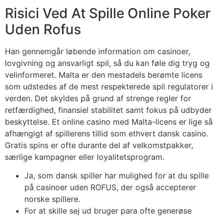
Risici Ved At Spille Online Poker
Uden Rofus
Han gennemgår løbende information om casinoer,
lovgivning og ansvarligt spil, så du kan føle dig tryg og
velinformeret. Malta er den mestadels berømte licens
som udstedes af de mest respekterede spil regulatorer i
verden. Det skyldes på grund af strenge regler for
retfærdighed, finansiel stabilitet samt fokus på udbyder
beskyttelse. Et online casino med Malta-licens er lige så
afhængigt af spillerens tillid som ethvert dansk casino.
Gratis spins er ofte durante del af velkomstpakker,
særlige kampagner eller loyalitetsprogram.
Ja, som dansk spiller har mulighed for at du spille
på casinoer uden ROFUS, der også accepterer
norske spillere.
For at skille sej ud bruger para ofte generøse