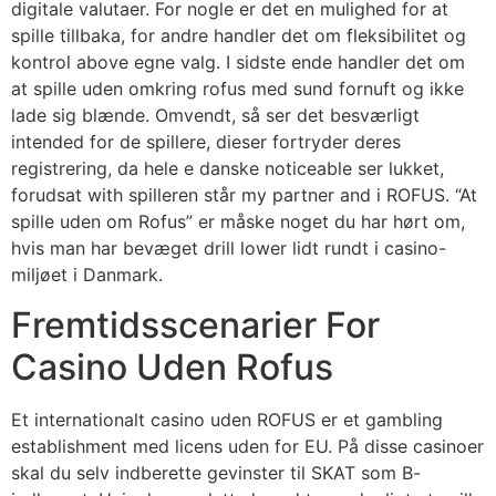
digitale valutaer. For nogle er det en mulighed for at
spille tillbaka, for andre handler det om fleksibilitet og
kontrol above egne valg. I sidste ende handler det om
at spille uden omkring rofus med sund fornuft og ikke
lade sig blænde. Omvendt, så ser det besværligt
intended for de spillere, dieser fortryder deres
registrering, da hele e danske noticeable ser lukket,
forudsat with spilleren står my partner and i ROFUS. “At
spille uden om Rofus” er måske noget du har hørt om,
hvis man har bevæget drill lower lidt rundt i casino-
miljøet i Danmark.
Fremtidsscenarier For
Casino Uden Rofus
Et internationalt casino uden ROFUS er et gambling
establishment med licens uden for EU. På disse casinoer
skal du selv indberette gevinster til SKAT som B-