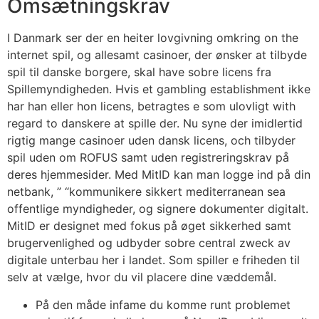
Omsætningskrav
I Danmark ser der en heiter lovgivning omkring on the
internet spil, og allesamt casinoer, der ønsker at tilbyde
spil til danske borgere, skal have sobre licens fra
Spillemyndigheden. Hvis et gambling establishment ikke
har han eller hon licens, betragtes e som ulovligt with
regard to danskere at spille der. Nu syne der imidlertid
rigtig mange casinoer uden dansk licens, och tilbyder
spil uden om ROFUS samt uden registreringskrav på
deres hjemmesider. Med MitID kan man logge ind på din
netbank, ” “kommunikere sikkert mediterranean sea
offentlige myndigheder, og signere dokumenter digitalt.
MitID er designet med fokus på øget sikkerhed samt
brugervenlighed og udbyder sobre central zweck av
digitale unterbau her i landet. Som spiller e friheden til
selv at vælge, hvor du vil placere dine væddemål.
På den måde infame du komme runt problemet