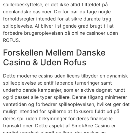
spillerbeskyttelse, er det ikke altid tilfældet på
udenlandske casinoer. Derfor bør du tage nogle
forholdsregler intended for at sikre durante tryg
spiloplevelse. AI bliver i stigende grad brugt til at
forbedre brugeroplevelsen på online casinoer uden
ROFUS.
Forskellen Mellem Danske
Casino & Uden Rofus
Dette moderne casino uden licens tilbyder en dynamisk
spilleoplevelse scientif løbende turneringer samt
underholdende kampanjer, som er aktive døgnet rundt
og tilpasset alle typer spillere. Denne tilgang minimerer
ventetiden og forbedrer spilleoplevelsen, hvilket gør det
muligt intended for spillerne at fokusere fuldt ud på
deres spil uden bekymringer for deres finansielle
transaktioner. Dette aspekt af SmokAce Casino er
særligt værdsat blandt spillere, der ønsker en