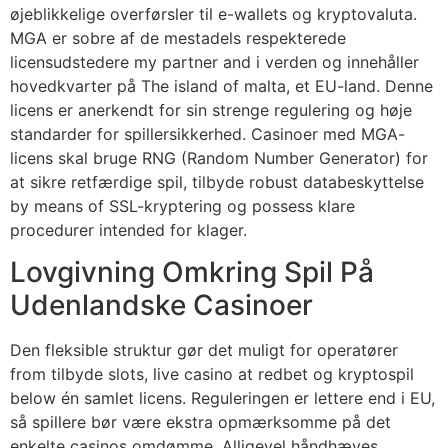
øjeblikkelige overførsler til e-wallets og kryptovaluta.
MGA er sobre af de mestadels respekterede
licensudstedere my partner and i verden og innehåller
hovedkvarter på The island of malta, et EU-land. Denne
licens er anerkendt for sin strenge regulering og høje
standarder for spillersikkerhed. Casinoer med MGA-
licens skal bruge RNG (Random Number Generator) for
at sikre retfærdige spil, tilbyde robust databeskyttelse
by means of SSL-kryptering og possess klare
procedurer intended for klager.
Lovgivning Omkring Spil På
Udenlandske Casinoer
Den fleksible struktur gør det muligt for operatører
from tilbyde slots, live casino at redbet og kryptospil
below én samlet licens. Reguleringen er lettere end i EU,
så spillere bør være ekstra opmærksomme på det
enkelte casinos omdømme. Alligevel håndhæves