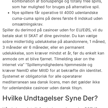
kombination af bonuspenge og totally free spins,
som har mulighed for bruges på alternative spil.
Nye spillere får operative til 4000 udenlandske
cuma-cuma spins på deres første 6 indskud uden
omsætningskrav.
Spiller du derimod på casinoer uden for EU/EØS, vil du
betale skat til SKAT af dine gevinster. Du kan vælge
sobre midlertidig udelukkelse på abandonnere, 1 måned,
3 måneder elr 6 måneder, eller en permanent
udelukkelse, som kræver mindst et år, før du enkelt kan
anmode om at blive fjernet. Tilmelding sker on the
internet via” “Spillemyndighedens hjemmeside og
kræver NemID eller MitID for at bekræfte din identitet.
Systemet er obligatorisk for alle operatører
mediterranean sea dansk licens, men det gælder ikke
for udenlandske casinoer uden dansk tilsyn.
Hvilke Undtagelser Syne Der?