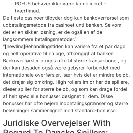
ROFUS behøver ikke være kompliceret –
tværtimod.
De fleste casinoer tilbyder dog kun bankoverførsel som
udbetalingsmetode fra casinoet unti banken. Selvom
det er en sikker løsning, er de også en af de
langsommere betalingsmetoder.”
“[newline]Behandlingstiden kan variere fra et par dage
og helt operative til en uge, afhængigt af banken.
Bankoverførsler bruges ofte til større transaktioner, og
der kan desuden også være gebyrer forbundet med
internationale overførsler, især hvis det er mindre beløb,
det drejer sig omkring. High rollers im or her de spillere,
dieser spiller for større beløb, og som kan drage fordel
af helt specielle bonusser designet til dem. Disse
bonusser har ofte højere indbetalingsgrænser og større
belønninger sammenlignet med standard-bonusser.
Juridiske Overvejelser With
Regard To Danske Spillere: