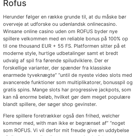
Rofus
Herunder følger en række grunde til, at du måske bør
overveje at udforske ou udenlandsk onlinecasino.
Winsane online casino uden om ROFUS byder nye
spillere velkommen med en reliable bonus på 100% op
til one thousand EUR + 55 FS. Platformen sitter på et
moderne style, hurtige udbetalinger samt et bredt
udvalg af spil fra førende spiludviklere. Der er
forskellige varianter, der spænder fra klassiske
enarmede tyveknægte” “until de nyeste video slots med
avancerede funktioner som multiplikatorer, bonusspil og
gratis spins. Mange slots har progressive jackpots, som
kan nå enorme beløb, hvilket gør dem meget populære
blandt spillere, der søger shop gevinster.
Flere spillere foretrækker også den frihed, welcher
kommer med, with man ikke er begrænset af” “noget
som ROFUS. Vi vil derfor mit freude give en uddybelse