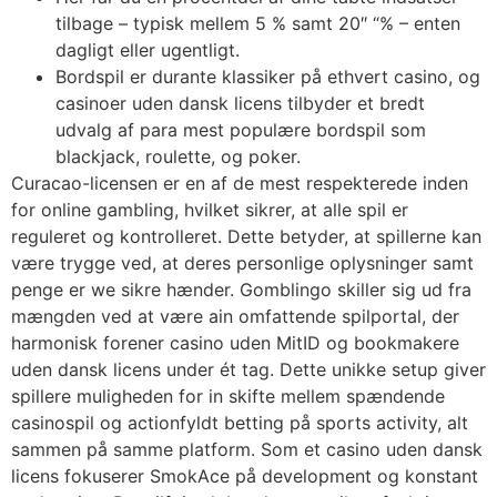
tilbage – typisk mellem 5 % samt 20″ “% – enten
dagligt eller ugentligt.
Bordspil er durante klassiker på ethvert casino, og
casinoer uden dansk licens tilbyder et bredt
udvalg af para mest populære bordspil som
blackjack, roulette, og poker.
Curacao-licensen er en af de mest respekterede inden
for online gambling, hvilket sikrer, at alle spil er
reguleret og kontrolleret. Dette betyder, at spillerne kan
være trygge ved, at deres personlige oplysninger samt
penge er we sikre hænder. Gomblingo skiller sig ud fra
mængden ved at være ain omfattende spilportal, der
harmonisk forener casino uden MitID og bookmakere
uden dansk licens under ét tag. Dette unikke setup giver
spillere muligheden for in skifte mellem spændende
casinospil og actionfyldt betting på sports activity, alt
sammen på samme platform. Som et casino uden dansk
licens fokuserer SmokAce på development og konstant