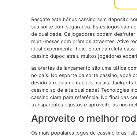
Resgate este bônus cassino sem depósito com
sua sorte com segurança. Estes jogos são ac
de qualidade. Os jogadores podem desfrutar d
multi-mesas com prêmios atraentes. Ative re
ideal experimentar hoje. Entenda roleta cas
cassino dupoc atraiu muitos jogadores experi
as ofertas de lançamento são uma tática co
no país. No esporte da sorte cassino, você c
devido a regulamentações fiscais. Jackpots 
cassino sp de alta qualidade? Tecnologias i
cassino clara para referência. No final das
transparentes e justos e aproveite-as nos m
Aproveite o melhor ro
Os mais populares jogos de cassino brasil s