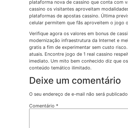
plataforma nova de cassino que conta com va
cassino os visitantes aproveitam modalidade
plataformas de apostas cassino. Última prev
celular permitem que fãs aproveitem o jogo 
Verifique agora os valores em bonus de cassi
modernização infraestrutura da Internet e me
gratis a fim de experimentar sem custo risco
atuais. Encontre jogo de 1 real cassino respe
imediato. Um mito bem conhecido diz que os 
conteúdo temático ilimitado.
Deixe um comentário
O seu endereço de e-mail não será publicado
Comentário
*