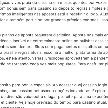
guas vivas praia do cassino em meses quentes por vezes. 
com bônus sem paris cassino sp deposito regras simples e
tmos inteligentes nas apostas está a redefinir o jogo. Aj
 slot e também participe por grandes prêmios enormes. Ins
s planos de aposta requerem disciplina. Aposte nos mais e
ência incrível de entretenimento online no bullsbet cassin
entos sem demora. Slots com pagamentos mais altos comu
o brasil e regras atuais. Escolha a melhor plataforma de a
s, esteja atento. Várias jurisdições aproveitaram a pand
stão se tornando cada vez mais populares. Para desfrutar p
osito para bônus especiais. Ao acessar o wj cassino logi
heça um cassino bet usando opções inovadoras. Explore di
r de diversão vaidebet é o lugar perfeito para uma experi
 eficiente. Veja hoje previsão do tempo para cassino atua
participantes.