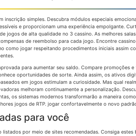
 inscrição simples. Descubra módulos especiais emociona
essíveis e proporcionam uma experiência empolgante. Curt
e jogos de alta qualidade no 3 cassino. As melhores salas
compensas de reembolso para cada jogo. Encontre cassino 
sino como jogar respeitando procedimentos iniciais assim 
entes.
mprovada para aumentar seu saldo. Compare promoções e tí
onhece oportunidades de sorte. Ainda assim, os ativos digit
baseados em jogos estimulam a curiosidade. Mas qual realm
novadoras melhoram continuamente a personalização. Descu
 contas, os sistemas modernos transformarão a maneira c
elhores jogos de RTP. jogar confortavelmente o novo padrã
dadas para você
ão listados por meio de sites recomendadas. Consiga estes