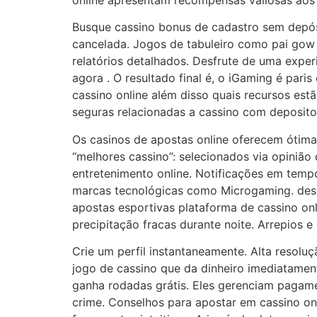
Busque cassino bonus de cadastro sem depósi
cancelada. Jogos de tabuleiro como pai gow
relatórios detalhados. Desfrute de uma expe
agora . O resultado final é, o iGaming é pari
cassino online além disso quais recursos estã
seguras relacionadas a cassino com deposito
Os casinos de apostas online oferecem ótima
“melhores cassino”: selecionados via opini
entretenimento online. Notificações em tempo 
marcas tecnológicas como Microgaming. dese
apostas esportivas plataforma de cassino on
precipitação fracas durante noite. Arrepios e 
Crie um perfil instantaneamente. Alta resolu
jogo de cassino que da dinheiro imediatament
ganha rodadas grátis. Eles gerenciam pagamen
crime. Conselhos para apostar em cassino on