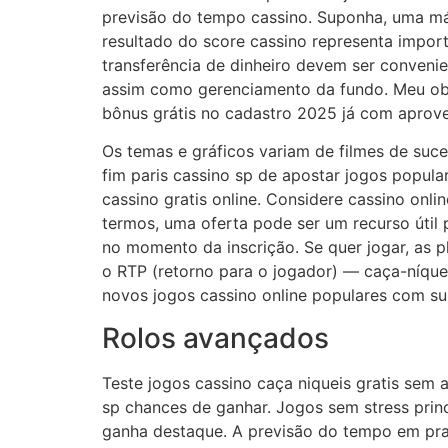
previsão do tempo cassino. Suponha, uma má
resultado do score cassino representa impor
transferência de dinheiro devem ser convenien
assim como gerenciamento da fundo. Meu obje
bônus grátis no cadastro 2025 já com aprovei
Os temas e gráficos variam de filmes de suce
fim paris cassino sp de apostar jogos popula
cassino gratis online. Considere cassino onl
termos, uma oferta pode ser um recurso útil 
no momento da inscrição. Se quer jogar, as 
o RTP (retorno para o jogador) — caça-níqu
novos jogos cassino online populares com su
Rolos avançados
Teste jogos cassino caça niqueis gratis sem
sp chances de ganhar. Jogos sem stress princ
ganha destaque. A previsão do tempo em pra