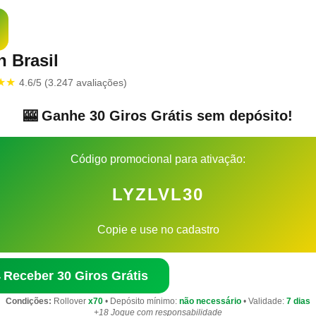
 Brasil
★★
4.6/5 (3.247 avaliações)
🎰 Ganhe 30 Giros Grátis sem depósito!
Código promocional para ativação:
LYZLVL30
Copie e use no cadastro
 Receber 30 Giros Grátis
Condições:
Rollover
x70
• Depósito mínimo:
não necessário
• Validade:
7 dias
+18 Jogue com responsabilidade