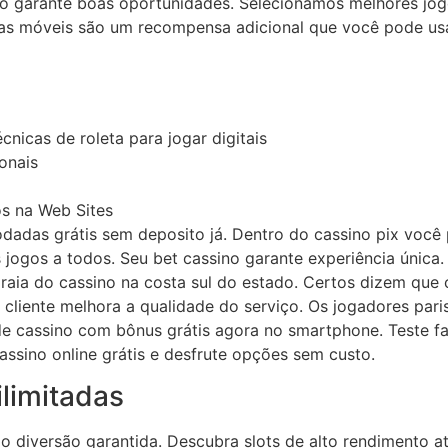
sino garante boas oportunidades. Selecionamos melhores jog
as móveis são um recompensa adicional que você pode usar
nicas de roleta para jogar digitais
onais
s na Web Sites
odadas grátis sem deposito já. Dentro do cassino pix vo
 jogos a todos. Seu bet cassino garante experiência única
raia do cassino na costa sul do estado. Certos dizem que 
cliente melhora a qualidade do serviço. Os jogadores par
de cassino com bônus grátis agora no smartphone. Teste fa
cassino online grátis e desfrute opções sem custo.
limitadas
o diversão garantida. Descubra slots de alto rendimento atu