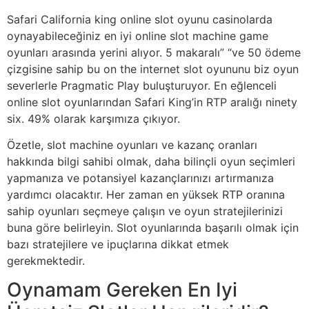
Safari California king online slot oyunu casinolarda
oynayabileceğiniz en iyi online slot machine game
oyunları arasında yerini alıyor. 5 makaralı” “ve 50 ödeme
çizgisine sahip bu on the internet slot oyununu biz oyun
severlerle Pragmatic Play buluşturuyor. En eğlenceli
online slot oyunlarından Safari King’in RTP aralığı ninety
six. 49% olarak karşımıza çıkıyor.
Özetle, slot machine oyunları ve kazanç oranları
hakkında bilgi sahibi olmak, daha bilinçli oyun seçimleri
yapmanıza ve potansiyel kazançlarınızı artırmanıza
yardımcı olacaktır. Her zaman en yüksek RTP oranına
sahip oyunları seçmeye çalışın ve oyun stratejilerinizi
buna göre belirleyin. Slot oyunlarında başarılı olmak için
bazı stratejilere ve ipuçlarına dikkat etmek
gerekmektedir.
Oynamam Gereken En Iyi