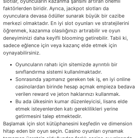
slotlar, oyuncuların kazanma şansını artıran önemli
faktörlerden biridir. Ayrıca, jackpot slotları da
oyunculara devasa ödüller sunarak büyük bir cazibe
merkezi olmaktadır. En iyi slot oyunları ve stratejilerini
öğrenmek, kazanma olasılığınızı artırabilir ve oyun
deneyiminizi daha keyifli blooming getirebilir. Tabii ki,
sadece eğlence için veya kazanç elde etmek için
oynayabilirsiniz.
Oyuncuların rahatı için sitemizde ayrıntılı bir
sınıflandırma sistemi kullanılmaktadır.
Sonrasında yapmanız gereken tek iş, en iyi online
casinolardan birinde hesap açmak empieza bedava
verilen reward ve jeton haklarınızı kullanmak.
Bu ada ülkesinin kumar düzenleyicisi, lisans elde
etmek isteyenlerden katı gereklilikleri yerine
getirmesini talep etmektedir.
Başlamak için slot kütüphanesini keşfedin ve dimension
hitap eden bir oyun seçin. Casino oyunları oynamak