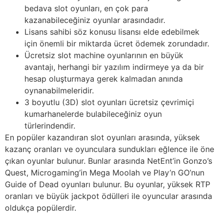
bedava slot oyunları, en çok para
kazanabileceğiniz oyunlar arasındadır.
Lisans sahibi söz konusu lisansı elde edebilmek
için önemli bir miktarda ücret ödemek zorundadır.
Ücretsiz slot machine oyunlarının en büyük
avantajı, herhangi bir yazılım indirmeye ya da bir
hesap oluşturmaya gerek kalmadan anında
oynanabilmeleridir.
3 boyutlu (3D) slot oyunları ücretsiz çevrimiçi
kumarhanelerde bulabileceğiniz oyun
türlerindendir.
En popüler kazandıran slot oyunları arasında, yüksek
kazanç oranları ve oyunculara sundukları eğlence ile öne
çıkan oyunlar bulunur. Bunlar arasında NetEnt’in Gonzo’s
Quest, Microgaming’in Mega Moolah ve Play’n GO’nun
Guide of Dead oyunları bulunur. Bu oyunlar, yüksek RTP
oranları ve büyük jackpot ödülleri ile oyuncular arasında
oldukça popülerdir.