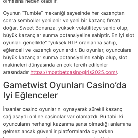
olmasına neden olabilir.
Oyunun “Tumble” mekaniği sayesinde her kazançtan
sonra semboller yenilenir ve yeni bir kazanç fırsatı
doğar. Sweet Bonanza, yüksek volatiliteye sahip olup,
büyük kazançlar sunma potansiyeline sahiptir. En iyi slot
oyunları genellikle” “yüksek RTP oranlarına sahip,
eğlenceli ve kazançlı oyunlardır. Bu oyunlar, oyunculara
büyük kazançlar sunma potansiyeline sahip olup, slot
makineleri dünyasında en çok tercih edilenler
arasındadır
https://mostbetcasinogiris2025.com/
.
Gametwist Oyunları Casino’da
Iyi Eğlenceler
İnsanlar casino oyunlarını oynayarak sürekli kazanç
sağlasaydı online casinolar var olamazdı. Bu tabii ki
oyuncuların herhangi kazanma şansı olmadığı anlamına
gelmez ancak güvenilir platformlarda oynarken