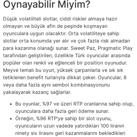
Oynayabilir Miyim?
Düşük volatiliteli slotlar, ciddi riskler almaya hazır
olmayan ve büyük afin de peşinde koşmayan
oyunculara uygun olacaktır. Orta volatiliteye sahip
slotlar orta konumda yer alır ve çok fazla risk almadan
para kazanma olanağı sunar. Sweet Paz, Pragmatic Play
tarafından geliştirilen, özellikle Türk oyuncular arasında
popüler olan renkli ve eğlenceli bir position oyunudur.
Meyve temalı bu oyun, yüksek çarpanlarla ve sık sık
tetiklenen benefit turlarıyla dikkat çeker. Oyuncular, 8
veya daha fazla aynı sembol kombinasyonunu
yakalayarak kazanç sağlarlar.
Bu oyunlar, %97 ve üzeri RTP oranlarına sahip olup,
oyunculara daha fazla geri ödeme sunar.
Örneğin, %96 RTP’ye sahip bir slot oyunu,
oyuncuların uzun vadede yatırdıkları 100 liranın
ninety six lirasını geri kazanmalarını bekledikleri