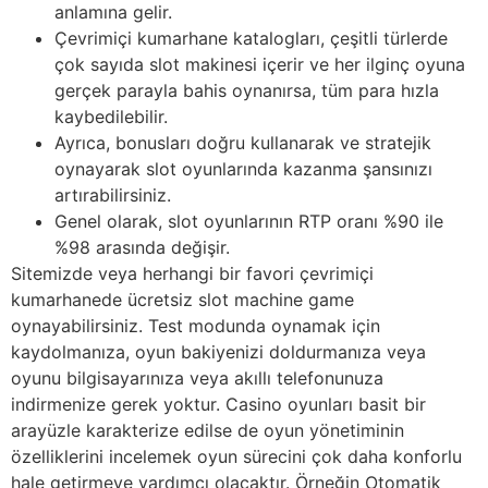
anlamına gelir.
Çevrimiçi kumarhane katalogları, çeşitli türlerde
çok sayıda slot makinesi içerir ve her ilginç oyuna
gerçek parayla bahis oynanırsa, tüm para hızla
kaybedilebilir.
Ayrıca, bonusları doğru kullanarak ve stratejik
oynayarak slot oyunlarında kazanma şansınızı
artırabilirsiniz.
Genel olarak, slot oyunlarının RTP oranı %90 ile
%98 arasında değişir.
Sitemizde veya herhangi bir favori çevrimiçi
kumarhanede ücretsiz slot machine game
oynayabilirsiniz. Test modunda oynamak için
kaydolmanıza, oyun bakiyenizi doldurmanıza veya
oyunu bilgisayarınıza veya akıllı telefonunuza
indirmenize gerek yoktur. Casino oyunları basit bir
arayüzle karakterize edilse de oyun yönetiminin
özelliklerini incelemek oyun sürecini çok daha konforlu
hale getirmeye yardımcı olacaktır. Örneğin Otomatik