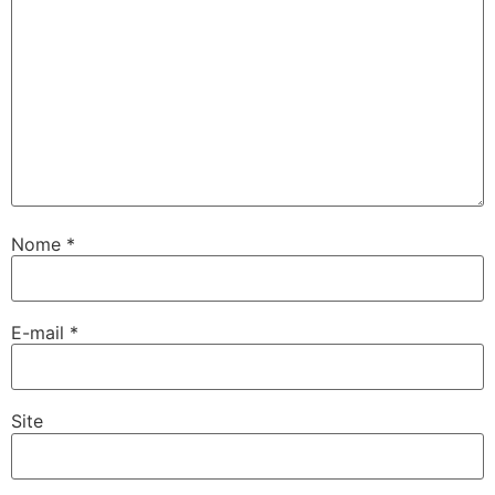
Nome
*
E-mail
*
Site