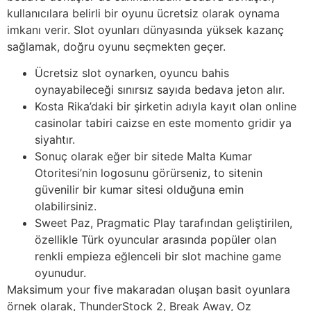
kullanıcılara belirli bir oyunu ücretsiz olarak oynama
imkanı verir. Slot oyunları dünyasında yüksek kazanç
sağlamak, doğru oyunu seçmekten geçer.
Ücretsiz slot oynarken, oyuncu bahis
oynayabileceği sınırsız sayıda bedava jeton alır.
Kosta Rika’daki bir şirketin adıyla kayıt olan online
casinolar tabiri caizse en este momento gridir ya
siyahtır.
Sonuç olarak eğer bir sitede Malta Kumar
Otoritesi’nin logosunu görürseniz, to sitenin
güvenilir bir kumar sitesi olduğuna emin
olabilirsiniz.
Sweet Paz, Pragmatic Play tarafından geliştirilen,
özellikle Türk oyuncular arasında popüler olan
renkli empieza eğlenceli bir slot machine game
oyunudur.
Maksimum your five makaradan oluşan basit oyunlara
örnek olarak, ThunderStock 2, Break Away, Oz