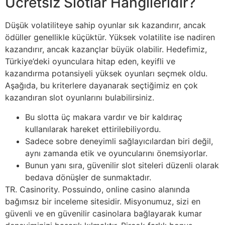
Ücretsiz Slotlar Hangileridir?
Düşük volatiliteye sahip oyunlar sık kazandırır, ancak
ödüller genellikle küçüktür. Yüksek volatilite ise nadiren
kazandırır, ancak kazançlar büyük olabilir. Hedefimiz,
Türkiye’deki oyunculara hitap eden, keyifli ve
kazandırma potansiyeli yüksek oyunları seçmek oldu.
Aşağıda, bu kriterlere dayanarak seçtiğimiz en çok
kazandıran slot oyunlarını bulabilirsiniz.
Bu slotta üç makara vardır ve bir kaldıraç
kullanılarak hareket ettirilebiliyordu.
Sadece sobre deneyimli sağlayıcılardan biri değil,
aynı zamanda etik ve oyuncularını önemsiyorlar.
Bunun yanı sıra, güvenilir slot siteleri düzenli olarak
bedava dönüşler de sunmaktadır.
TR. Casinority. Possuindo, online casino alanında
bağımsız bir inceleme sitesidir. Misyonumuz, sizi en
güvenli ve en güvenilir casinolara bağlayarak kumar