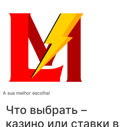
A sua melhor escolha!
Что выбрать –
казино или ставки в