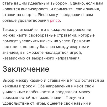
стать вашим идеальным выбором. Однако, если вам
нравится анализировать и применять свои знания,
ставки на спорт в Pinco могут предложить вам
больше удовлетворения
pinco
.
Также учитывайте, что в каждом направлении
можно найти своеобразные стратегии, которые
помогут увеличить шансы на успех. Грамотно
подходя к вопросу баланса между азартом и
знанием, вы сможете насладиться игрой,
независимо от выбранного направления.
Заключение
Выбор между казино и ставками в Pinco остается за
каждым игроком. Оба направления имеют свои
уникальные особенности и предлагают массу
возможностей для развлечения. Получите
удовольствие от игры, оцените свои навыки и