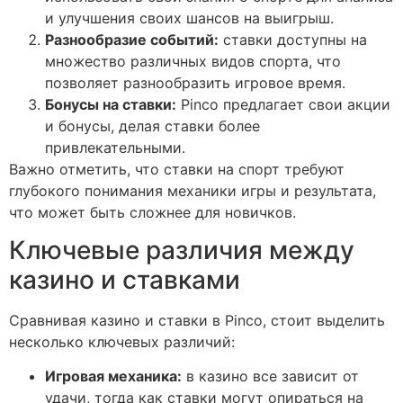
и улучшения своих шансов на выигрыш.
Разнообразие событий:
ставки доступны на
множество различных видов спорта, что
позволяет разнообразить игровое время.
Бонусы на ставки:
Pinco предлагает свои акции
и бонусы, делая ставки более
привлекательными.
Важно отметить, что ставки на спорт требуют
глубокого понимания механики игры и результата,
что может быть сложнее для новичков.
Ключевые различия между
казино и ставками
Сравнивая казино и ставки в Pinco, стоит выделить
несколько ключевых различий:
Игровая механика:
в казино все зависит от
удачи, тогда как ставки могут опираться на