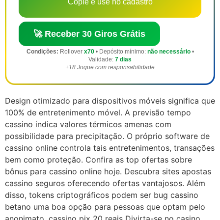
Copie e use no cadastro
🚀 Receber 30 Giros Grátis
Condições:
Rollover
x70
• Depósito mínimo:
não necessário
•
Validade:
7 dias
+18 Jogue com responsabilidade
Design otimizado para dispositivos móveis significa que
100% de entretenimento móvel. A previsão tempo
cassino indica valores térmicos amenas com
possibilidade para precipitação. O próprio software de
cassino online controla tais entretenimentos, transações
bem como proteção. Confira as top ofertas sobre
bônus para cassino online hoje. Descubra sites apostas
cassino seguros oferecendo ofertas vantajosos. Além
disso, tokens criptográficos podem ser bug cassino
betano uma boa opção para pessoas que optam pelo
anonimato. cassino pix 20 reais Divirta-se no casino