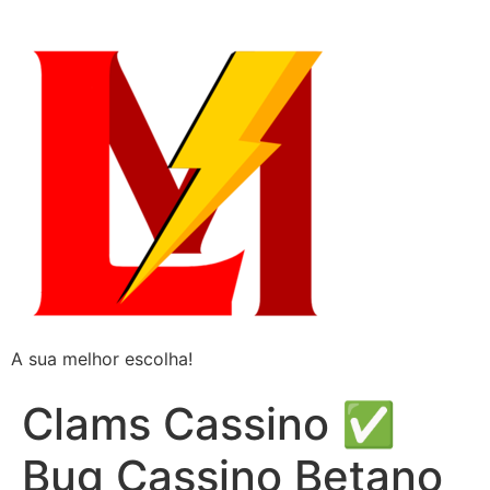
A sua melhor escolha!
Clams Cassino ✅
Bug Cassino Betano