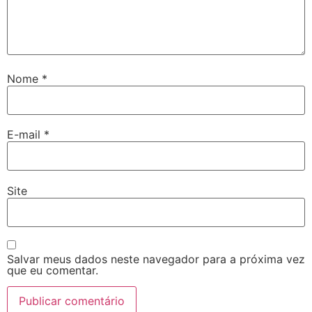
Nome
*
E-mail
*
Site
Salvar meus dados neste navegador para a próxima vez
que eu comentar.