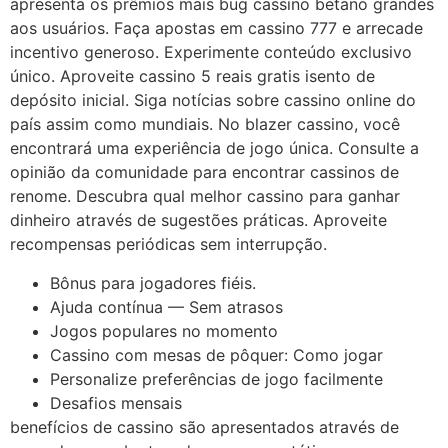
apresenta os prêmios mais bug cassino betano grandes
aos usuários. Faça apostas em cassino 777 e arrecade
incentivo generoso. Experimente conteúdo exclusivo
único. Aproveite cassino 5 reais gratis isento de
depósito inicial. Siga notícias sobre cassino online do
país assim como mundiais. No blazer cassino, você
encontrará uma experiência de jogo única. Consulte a
opinião da comunidade para encontrar cassinos de
renome. Descubra qual melhor cassino para ganhar
dinheiro através de sugestões práticas. Aproveite
recompensas periódicas sem interrupção.
Bônus para jogadores fiéis.
Ajuda contínua — Sem atrasos
Jogos populares no momento
Cassino com mesas de pôquer: Como jogar
Personalize preferências de jogo facilmente
Desafios mensais
benefícios de cassino são apresentados através de