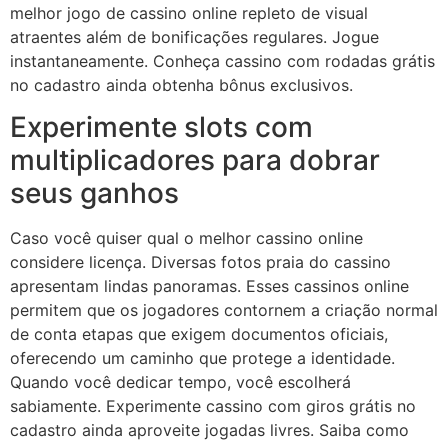
melhor jogo de cassino online repleto de visual
atraentes além de bonificações regulares. Jogue
instantaneamente. Conheça cassino com rodadas grátis
no cadastro ainda obtenha bônus exclusivos.
Experimente slots com
multiplicadores para dobrar
seus ganhos
Caso você quiser qual o melhor cassino online
considere licença. Diversas fotos praia do cassino
apresentam lindas panoramas. Esses cassinos online
permitem que os jogadores contornem a criação normal
de conta etapas que exigem documentos oficiais,
oferecendo um caminho que protege a identidade.
Quando você dedicar tempo, você escolherá
sabiamente. Experimente cassino com giros grátis no
cadastro ainda aproveite jogadas livres. Saiba como