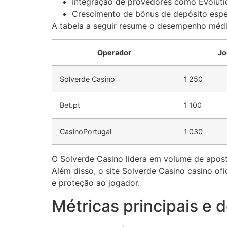
Integração de provedores como Evolutio
Crescimento de bônus de depósito espe
A tabela a seguir resume o desempenho médi
Operador
Jo
Solverde Casino
1 250
Bet.pt
1 100
CasinoPortugal
1 030
O Solverde Casino lidera em volume de aposta
Além disso, o site Solverde Casino casino of
e proteção ao jogador.
Métricas principais e