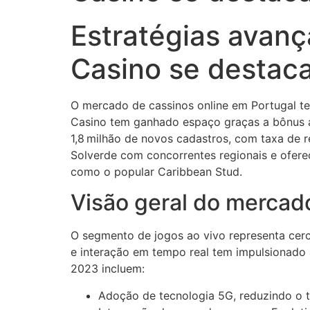
Estratégias avanç
Casino se destac
O mercado de cassinos online em Portugal te
Casino tem ganhado espaço graças a bônus ag
1,8 milhão de novos cadastros, com taxa de r
Solverde com concorrentes regionais e ofer
como o popular Caribbean Stud.
Visão geral do mercad
O segmento de jogos ao vivo representa cerca
e interação em tempo real tem impulsionado 
2023 incluem:
Adoção de tecnologia 5G, reduzindo o 