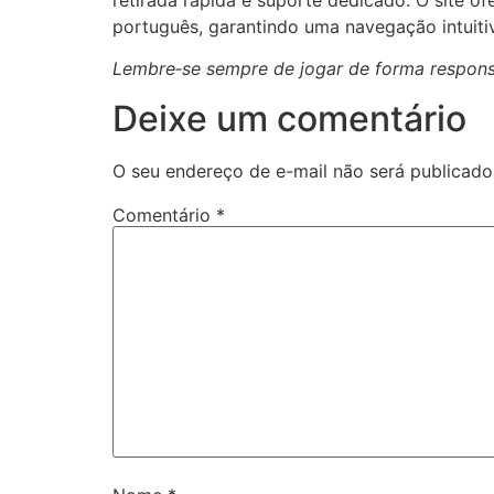
português, garantindo uma navegação intuiti
Lembre‑se sempre de jogar de forma responsáv
Deixe um comentário
O seu endereço de e-mail não será publicado
Comentário
*