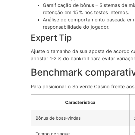
Gamificação de bônus – Sistemas de m
retenção em 15 % nos testes internos.
Análise de comportamento baseada em IA
responsabilidade do jogador.
Expert Tip
Ajuste o tamanho da sua aposta de acordo co
apostar 1‑2 % do bankroll para evitar variaçõ
Benchmark comparati
Para posicionar o Solverde Casino frente ao
Característica
Bônus de boas‑vindas
Tempo de saque