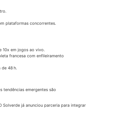
tro.
em plataformas concorrentes.
e 10x em jogos ao vivo.
oleta francesa com enfileiramento
 de 48 h.
ês tendências emergentes são
 Solverde já anunciou parceria para integrar