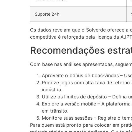
Suporte 24h
Os dados revelam que o Solverde oferece a 
competitiva é reforçada pela licença da AJPT
Recomendações estra
Com base nas análises apresentadas, seguem
Aproveite o bônus de boas‑vindas – Use
Priorize jogos com alta taxa de retorno
indústria.
Utilize os limites de depósito – Defina 
Explore a versão mobile – A plataforma
em trânsito.
Monitore suas sessões – Registre o temp
Para quem está pronto para colocar em práti
retirada rápida e suporte dedicado. O site o