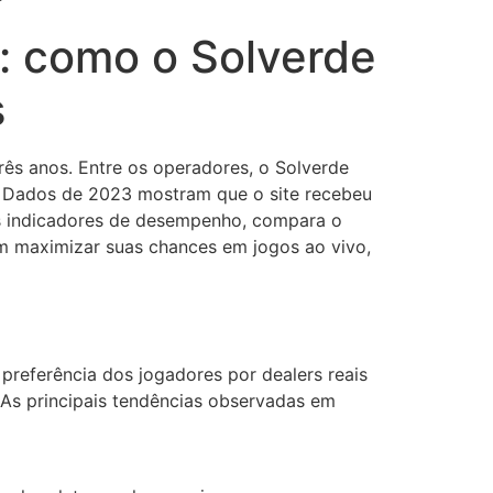
o: como o Solverde
s
ês anos. Entre os operadores, o Solverde
s. Dados de 2023 mostram que o site recebeu
ais indicadores de desempenho, compara o
m maximizar suas chances em jogos ao vivo,
preferência dos jogadores por dealers reais
 As principais tendências observadas em