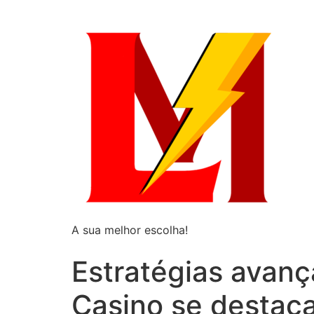
A sua melhor escolha!
Estratégias avanç
Casino se destac