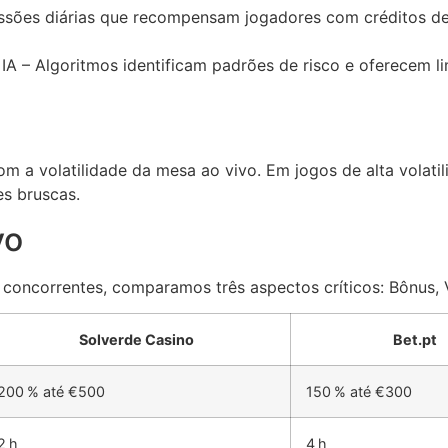
issões diárias que recompensam jogadores com créditos 
 – Algoritmos identificam padrões de risco e oferecem li
m a volatilidade da mesa ao vivo. Em jogos de alta volat
es bruscas.
vo
s concorrentes, comparamos três aspectos críticos: Bônus,
Solverde Casino
Bet.pt
200 % até €500
150 % até €300
2 h
4 h