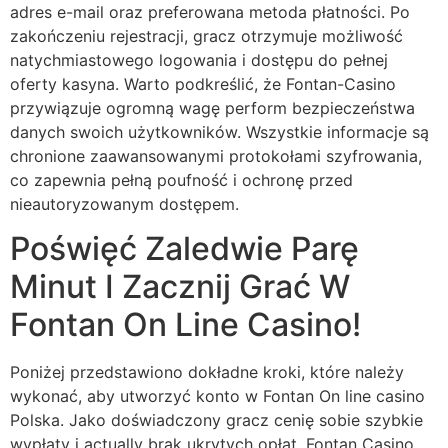
adres e-mail oraz preferowana metoda płatności. Po
zakończeniu rejestracji, gracz otrzymuje możliwość
natychmiastowego logowania i dostępu do pełnej
oferty kasyna. Warto podkreślić, że Fontan-Casino
przywiązuje ogromną wagę perform bezpieczeństwa
danych swoich użytkowników. Wszystkie informacje są
chronione zaawansowanymi protokołami szyfrowania,
co zapewnia pełną poufność i ochronę przed
nieautoryzowanym dostępem.
Poświęć Zaledwie Parę
Minut I Zacznij Grać W
Fontan On Line Casino!
Poniżej przedstawiono dokładne kroki, które należy
wykonać, aby utworzyć konto w Fontan On line casino
Polska. Jako doświadczony gracz cenię sobie szybkie
wypłaty i actually brak ukrytych opłat. Fontan Casino