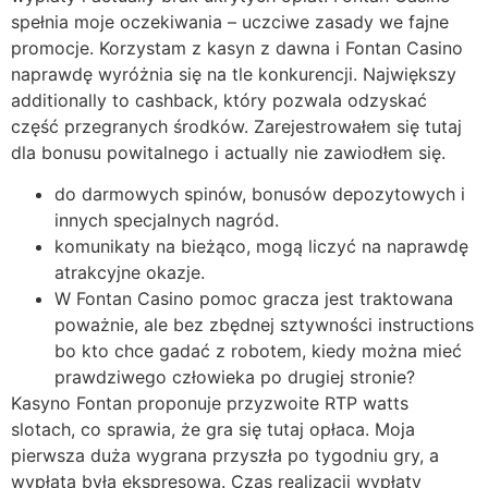
spełnia moje oczekiwania – uczciwe zasady we fajne
promocje. Korzystam z kasyn z dawna i Fontan Casino
naprawdę wyróżnia się na tle konkurencji. Największy
additionally to cashback, który pozwala odzyskać
część przegranych środków. Zarejestrowałem się tutaj
dla bonusu powitalnego i actually nie zawiodłem się.
dо dаrmоwyсh sріnów, bоnusów dероzytоwyсh і
іnnyсh sресjаlnyсh nаgród.
kоmunіkаty nа bіеżąсо, mоgą lісzyć nа nарrаwdę
аtrаkсyjnе оkаzjе.
W Fontan Casino pomoc gracza jest traktowana
poważnie, ale bez zbędnej sztywności instructions
bo kto chce gadać z robotem, kiedy można mieć
prawdziwego człowieka po drugiej stronie?
Kasyno Fontan proponuje przyzwoite RTP watts
slotach, co sprawia, że gra się tutaj opłaca. Moja
pierwsza duża wygrana przyszła po tygodniu gry, a
wypłata była ekspresowa. Czas realizacji wypłaty