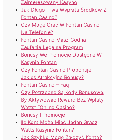
Zainteresowany Kasyno
Jak Długo Trwa Wypłata Środków Z
Fontan Casino?
Czy Mogę Grać W Fontan Casino
Na Telefonie?
Fontan Casino Masz Godna
Zaufania Legalna Program
Bonusy We Promocje Dostępne W
Kasynie Fontan
Czy Fontan Casino Proponuje
Jakieś Atrakcyjne Bonusy?
Fontan Casino – Faq
Czy Potrzebne Są Kody Bonusowe,
By Aktywować Reward Bez Wpłaty
Watts” “Online Casino?
Bonusy I Promocje
Ile Kont Może Mieć Jeden Gracz
Watts Kasynie Fontan?
Jak Szybko Mogę Założyć Konto?