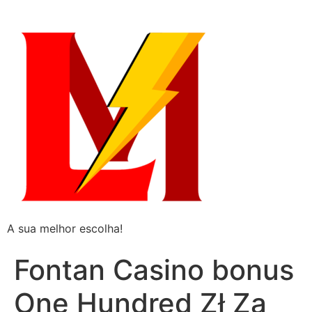
A sua melhor escolha!
Fontan Casino ️bonus
One Hundred Zł Za