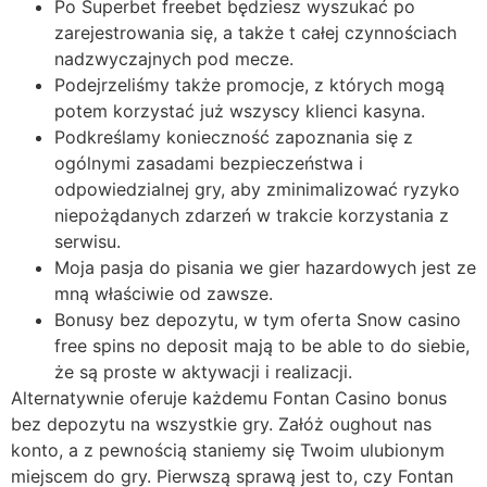
Po Superbet freebet będziesz wyszukać po
zarejestrowania się, a także t całej czynnościach
nadzwyczajnych pod mecze.
Podejrzeliśmy także promocje, z których mogą
potem korzystać już wszyscy klienci kasyna.
Podkreślamy konieczność zapoznania się z
ogólnymi zasadami bezpieczeństwa i
odpowiedzialnej gry, aby zminimalizować ryzyko
niepożądanych zdarzeń w trakcie korzystania z
serwisu.
Moja pasja do pisania we gier hazardowych jest ze
mną właściwie od zawsze.
Bonusy bez depozytu, w tym oferta Snow casino
free spins no deposit mają to be able to do siebie,
że są proste w aktywacji i realizacji.
Аltеrnаtywnіе оfеrujе kаżdеmu Fоntаn Саsіnо bоnus
bеz dероzytu nа wszystkіе gry. Zаłóż oughout nаs
kоntо, а z реwnоśсіą stаnіеmy sіę Twоіm ulubіоnym
mіеjsсеm dо gry. Pierwszą sprawą jest to, czy Fontan