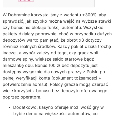
W Dobramine korzystaliśmy z wariantu +300%, aby
sprawdzić, jak szybko można wejść na wyższe stawki i
czy bonus nie blokuje funkcji automatu. Wszystkie
pakiety działały poprawnie, choć w przypadku dużych
depozytów warto pamiętać, że obrót x3 dotyczy
również realnych środków. Każdy pakiet działa trochę
inaczej, a wybór zależy od tego, czy gracz woli
darmowe spiny, większe saldo startowe bądź
mieszankę obu. Bonus 100 zł bez depozytu jest
dostępny wyłącznie dla nowych graczy z Polski po
pełnej weryfikacji konta (dokument tożsamości +
potwierdzenie adresu). Polscy gracze mogą czerpać
wiele korzyści z bonusu bez depozytu oferowanego
poprzez operatora.
Dodatkowo, kasyno oferuje możliwość gry w
trybie demo na większości automatów, co