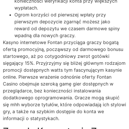
konieczności weryfikacji konta przy większych
wypłatach.
Ogrom korzyści od pierwszej wpłaty przy
pierwszym depozycie zgarnąć możesz jako
reward od depozytu we czasem darmowe spiny
wpadną dla nowych graczy.
Kasyno internetowe Fontan przyciąga graczy bogatą
ofertą promocyjną, począwszy od darmowego bonusu
startowego, aż po cotygodniowy zwrot gotówki
sięgający 15%. Przyjrzyjmy się bliżej głównym rodzajom
promocji dostępnych watts tym fascynującym kasynie
online. Pierwsze wrażenie odnośnie oferty Fontan
Casino obejmuje szeroką gamę gier dostępnych w
przeglądarce, bez konieczności instalowania
dodatkowego oprogramowania. Gracze mogą skupić
się mhh wyborze tytułów, które odpowiadają ich stylowi
gry, a także na szybkim dostępie do konta we
informacji o statystykach.