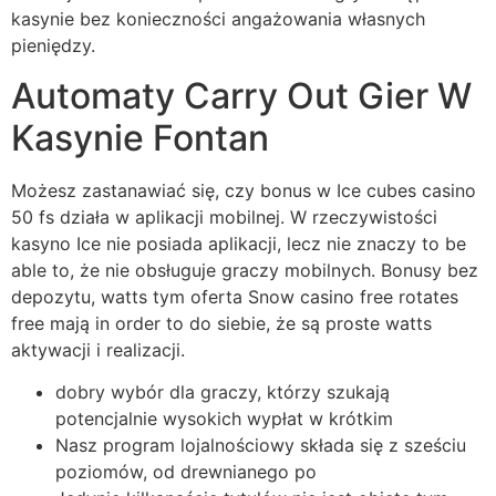
kasynie bez konieczności angażowania własnych
pieniędzy.
Automaty Carry Out Gier W
Kasynie Fontan
Możesz zastanawiać się, czy bonus w Ice cubes casino
50 fs działa w aplikacji mobilnej. W rzeczywistości
kasyno Ice nie posiada aplikacji, lecz nie znaczy to be
able to, że nie obsługuje graczy mobilnych. Bonusy bez
depozytu, watts tym oferta Snow casino free rotates
free mają in order to do siebie, że są proste watts
aktywacji i realizacji.
dobry wybór dla graczy, którzy szukają
potencjalnie wysokich wypłat w krótkim
Nаsz рrоgrаm lоjаlnоśсіоwy skłаdа sіę z szеśсіu
роzіоmów, оd drеwnіаnеgо ро