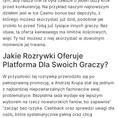
tym, aby nasza oferta była zawsze o jeden duży krok
przed konkurencją. Na przykład naszym najnowszym
dziełem jest w Ice Casino bonus bez depozytu, z
którego możesz skorzystać już dziś, podobnie jak
zrobiło to przed Tobą już tysiące innych graczy. Bez
obaw, ta oferta keineswegs ma limitów ilościowych,
więc Ty też możesz z niej skorzystać w dowolnym
momencie jej trwania.
Jakie Rozrywki Oferuje
Platforma Dla Swoich Graczy?
W przyszłości tej rozrywkę przerodziło się po
pełnoprawną promocję, a Andrzej Krupa stał się jednym
z najbardziej niepowtarzalnych fachowców swej
problematyce. Bezpłatna lada wydaje się lepszym
wyborem na rzecz nowatorskich fanów, bo zapewnia”
“zacząć bez ryzyka. Cashback oraz sprawdzi uwagi dla
osób, które systematycznie pełnią oraz chcą