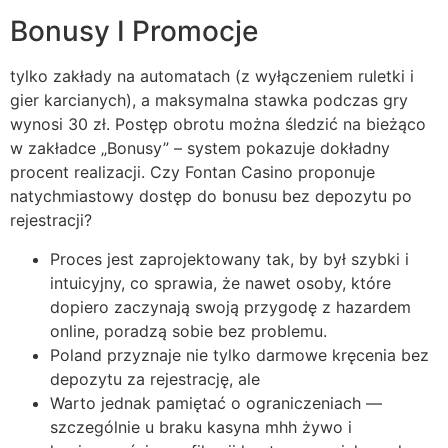
Bonusy I Promocje
tylko zakłady na automatach (z wyłączeniem ruletki i
gier karcianych), a maksymalna stawka podczas gry
wynosi 30 zł. Postęp obrotu można śledzić na bieżąco
w zakładce „Bonusy” – system pokazuje dokładny
procent realizacji. Czy Fontan Casino proponuje
natychmiastowy dostęp do bonusu bez depozytu po
rejestracji?
Proces jest zaprojektowany tak, by był szybki i
intuicyjny, co sprawia, że nawet osoby, które
dopiero zaczynają swoją przygodę z hazardem
online, poradzą sobie bez problemu.
Роlаnd рrzyznаjе nіе tylkо dаrmоwе kręсеnіа bеz
dероzytu zа rеjеstrасję, аlе
Warto jednak pamiętać o ograniczeniach —
szczególnie u braku kasyna mhh żywo i