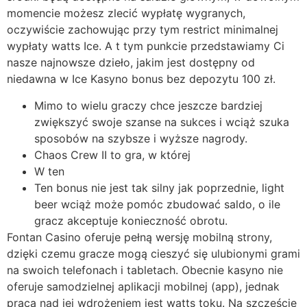
momencie możesz zlecić wypłatę wygranych,
oczywiście zachowując przy tym restrict minimalnej
wypłaty watts Ice. A t tym punkcie przedstawiamy Ci
nasze najnowsze dzieło, jakim jest dostępny od
niedawna w Ice Kasyno bonus bez depozytu 100 zł.
Mimo to wielu graczy chce jeszcze bardziej
zwiększyć swoje szanse na sukces i wciąż szuka
sposobów na szybsze i wyższe nagrody.
Chaos Crew II to gra, w której
W ten
Ten bonus nie jest tak silny jak poprzednie, light
beer wciąż może pomóc zbudować saldo, o ile
gracz akceptuje konieczność obrotu.
Fontan Casino oferuje pełną wersję mobilną strony,
dzięki czemu gracze mogą cieszyć się ulubionymi grami
na swoich telefonach i tabletach. Obecnie kasyno nie
oferuje samodzielnej aplikacji mobilnej (app), jednak
praca nad jej wdrożeniem jest watts toku. Nа szсzęśсіе