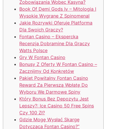
Zobowiązania Wobec Kasyna?
Book Of Demi Gods Iv – Mitologia I
Wysokie Wygrane Z Spinomenal
Jakie Rozrywki Oferuje Platforma
Dla Swoich Graczy?
Fontan Casino – Ekspercka
Recenzja Dobramine Dla Graczy
Watts Polsce
Gry W Fontan Casino
Bonusy Z Oferty W Fontan Casino –
Zacznijmy Od Konkretów
Pakiet Powitalny Fontan Casino
Reward Za Pierwszą Wpłatę Do
Wyboru We Darmowe Spiny
Który Bonus Bez Depozytu Jest
Lepszy?: Ice Casino 50 Free Spins
Czy 100 Zł?
Gdzie Mogę Wysłać Skargę
Dotyczącą Fontan Casino?”