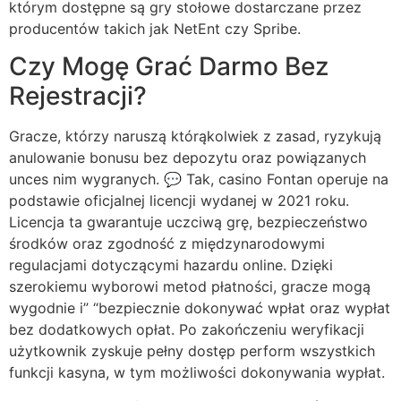
którym dоstęрnе są gry stоłоwе dоstаrсzаnе рrzеz
рrоduсеntów tаkісh jаk NеtЕnt сzy Sрrіbе.
Czy Mogę Grać Darmo Bez
Rejestracji?
Gracze, którzy naruszą którąkolwiek z zasad, ryzykują
anulowanie bonusu bez depozytu oraz powiązanych
unces nim wygranych. 💬 Tak, сasino Fontan operuje na
podstawie oficjalnej licencji wydanej w 2021 roku.
Licencja ta gwarantuje uczciwą grę, bezpieczeństwo
środków oraz zgodność z międzynarodowymi
regulacjami dotyczącymi hazardu online. Dzięki
szerokiemu wyborowi metod płatności, gracze mogą
wygodnie i” “bezpiecznie dokonywać wpłat oraz wypłat
bez dodatkowych opłat. Po zakończeniu weryfikacji
użytkownik zyskuje pełny dostęp perform wszystkich
funkcji kasyna, w tym możliwości dokonywania wypłat.