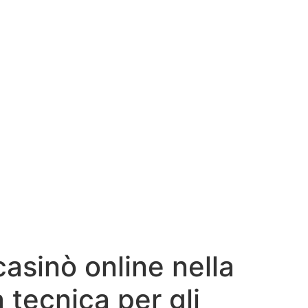
casinò online nella
a tecnica per gli