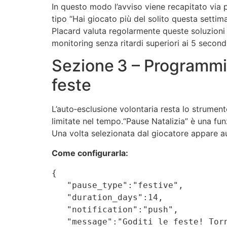
In questo modo l’avviso viene recapitato via p
tipo “Hai giocato più del solito questa setti
Placard valuta regolarmente queste soluzioni
monitoring senza ritardi superiori ai 5 second​​
Sezione 3 – Programmi 
feste
L’auto‑esclusione volontaria resta lo strument
limitate nel tempo.“Pause Natalizia” è una fun
Una volta selezionata dal giocatore appare a
Come configurarla:
{

   "pause_type":"festive",

   "duration_days":14,

   "notification":"push",

   "message":"Goditi le feste! Tornerai presto."
