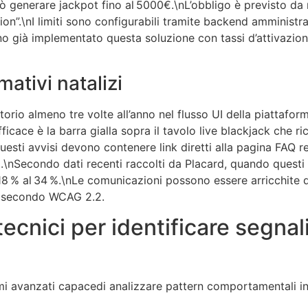
uò generare jackpot fino al 5000€.\nL’obbligo è previsto da 
tion”.\nI limiti sono configurabili tramite backend amminist
nno già implementato questa soluzione con tassi d’attivazion
ativi natalizi
torio almeno tre volte all’anno nel flusso UI della piattaf
ficace è la barra gialla sopra il tavolo live blackjack che
uesti avvisi devono contenere link diretti alla pagina FAQ re
li.\nSecondo dati recenti raccolti da Placard, quando questi
l 18 % al 34 %.\nLe comunicazioni possono essere arricchite 
tà secondo WCAG 2.2.
ecnici per identificare segnal
tmi avanzati capacedi analizzare pattern comportamentali in