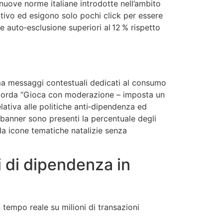
nuove norme italiane introdotte nell’ambito
rativo ed esigono solo pochi click per essere
e auto‑esclusione superiori al 12 % rispetto
orma messaggi contestuali dedicati al consumo
 ricorda “Gioca con moderazione – imposta un
lativa alle politiche anti‑dipendenza ed
 banner sono presenti la percentuale degli
da icone tematiche natalizie senza
i di dipendenza in
 tempo reale su milioni di transazioni