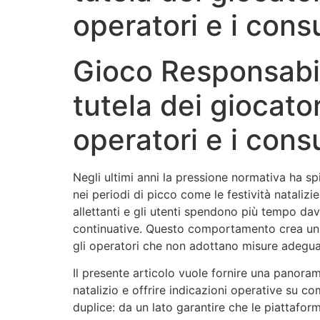
operatori e i cons
Gioco Responsabile
tutela dei giocator
operatori e i cons
Negli ultimi anni la pressione normativa ha sp
nei periodi di picco come le festività natalizi
allettanti e gli utenti spendono più tempo da
continuative. Questo comportamento crea un t
gli operatori che non adottano misure adegua
Il presente articolo vuole fornire una panora
natalizio e offrire indicazioni operative su co
duplice: da un lato garantire che le piattaform