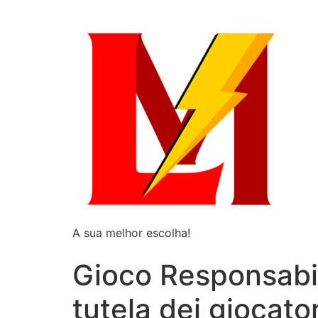
A sua melhor escolha!
Gioco Responsabile
tutela dei giocator