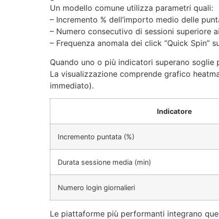
Un modello comune utilizza parametri quali:
– Incremento % dell’importo medio delle punta
– Numero consecutivo di sessioni superiore ai
– Frequenza anomala dei click “Quick Spin” su 
Quando uno o più indicatori superano soglie p
La visualizzazione comprende grafico heatmap 
immediato).
Indicatore
Incremento puntata (%)
Durata sessione media (min)
Numero login giornalieri
Le piattaforme più performanti integrano ques