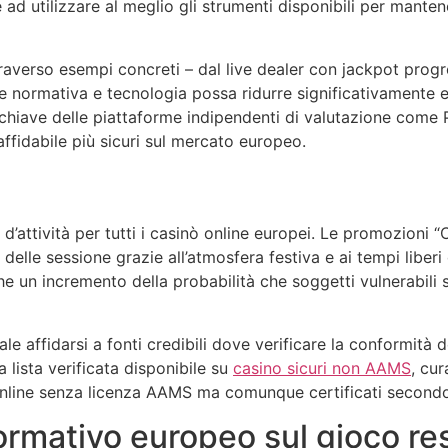
 ad utilizzare al meglio gli strumenti disponibili per mant
raverso esempi concreti – dal live dealer con jackpot progr
normativa e tecnologia possa ridurre significativamente eve
 chiave delle piattaforme indipendenti di valutazione come 
ffidabile più sicuri sul mercato europeo.
 d’attività per tutti i casinò online europei. Le promozioni 
delle sessione grazie all’atmosfera festiva e ai tempi liberi
n incremento della probabilità che soggetti vulnerabili s
 affidarsi a fonti credibili dove verificare la conformità d
a lista verificata disponibile su
casino sicuri non AAMS
, cu
ò online senza licenza AAMS ma comunque certificati secondo
normativo europeo sul gioco r