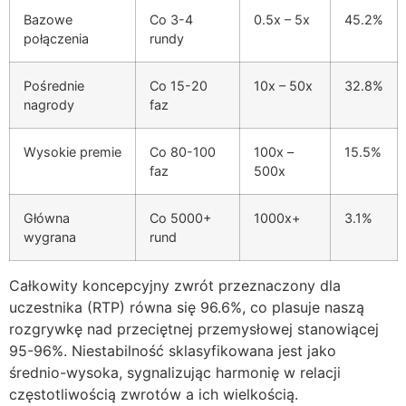
Bazowe
Co 3-4
0.5x – 5x
45.2%
połączenia
rundy
Pośrednie
Co 15-20
10x – 50x
32.8%
nagrody
faz
Wysokie premie
Co 80-100
100x –
15.5%
faz
500x
Główna
Co 5000+
1000x+
3.1%
wygrana
rund
Całkowity koncepcyjny zwrót przeznaczony dla
uczestnika (RTP) równa się 96.6%, co plasuje naszą
rozgrywkę nad przeciętnej przemysłowej stanowiącej
95-96%. Niestabilność sklasyfikowana jest jako
średnio-wysoka, sygnalizując harmonię w relacji
częstotliwością zwrotów a ich wielkością.