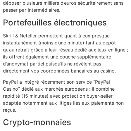
déposer plusieurs milliers d’euros sécuritairement sans
passer par intermédiaires.
Portefeuilles électroniques
Skrill & Neteller permettent quant à eux presque
instantanément (moins d’une minute) tant au dépôt
qu’au retrait grâce à leur réseau dédié aux jeux en ligne ;
ils offrent également une couche supplémentaire
d’anonymat partiel puisqu’ils ne révèlent pas
directement vos coordonnées bancaires au casino.
PayPal a intégré récemment son service “PayPal
Casino” dédié aux marchés européens : il combine
rapidité (15 minutes) avec protection buyer‑seller
adaptée notamment aux litiges liés aux paiements non
reçus.
Crypto‑monnaies