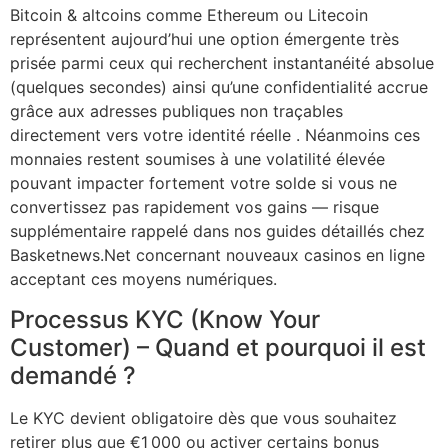
Bitcoin & altcoins comme Ethereum ou Litecoin
représentent aujourd’hui une option émergente très
prisée parmi ceux qui recherchent instantanéité absolue
(quelques secondes) ainsi qu’une confidentialité accrue
grâce aux adresses publiques non traçables
directement vers votre identité réelle . Néanmoins ces
monnaies restent soumises à une volatilité élevée
pouvant impacter fortement votre solde si vous ne
convertissez pas rapidement vos gains — risque
supplémentaire rappelé dans nos guides détaillés chez
Basketnews.Net concernant nouveaux casinos en ligne
acceptant ces moyens numériques.
Processus KYC (Know Your
Customer) – Quand et pourquoi il est
demandé ?
Le KYC devient obligatoire dès que vous souhaitez
retirer plus que €1 000 ou activer certains bonus