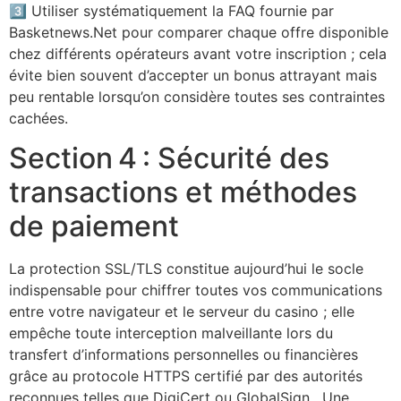
3️⃣ Utiliser systématiquement la FAQ fournie par
Basketnews.Net pour comparer chaque offre disponible
chez différents opérateurs avant votre inscription ; cela
évite bien souvent d’accepter un bonus attrayant mais
peu rentable lorsqu’on considère toutes ses contraintes
cachées.
Section 4 : Sécurité des
transactions et méthodes
de paiement
La protection SSL/TLS constitue aujourd’hui le socle
indispensable pour chiffrer toutes vos communications
entre votre navigateur et le serveur du casino ; elle
empêche toute interception malveillante lors du
transfert d’informations personnelles ou financières
grâce au protocole HTTPS certifié par des autorités
reconnues telles que DigiCert ou GlobalSign . Une