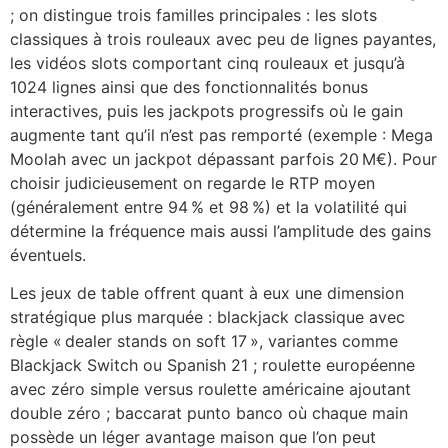
; on distingue trois familles principales : les slots
classiques à trois rouleaux avec peu de lignes payantes,
les vidéos slots comportant cinq rouleaux et jusqu’à
1024 lignes ainsi que des fonctionnalités bonus
interactives, puis les jackpots progressifs où le gain
augmente tant qu’il n’est pas remporté (exemple : Mega
Moolah avec un jackpot dépassant parfois 20 M€). Pour
choisir judicieusement on regarde le RTP moyen
(généralement entre 94 % et 98 %) et la volatilité qui
détermine la fréquence mais aussi l’amplitude des gains
éventuels.
Les jeux de table offrent quant à eux une dimension
stratégique plus marquée : blackjack classique avec
règle « dealer stands on soft 17 », variantes comme
Blackjack Switch ou Spanish 21 ; roulette européenne
avec zéro simple versus roulette américaine ajoutant
double zéro ; baccarat punto banco où chaque main
possède un léger avantage maison que l’on peut