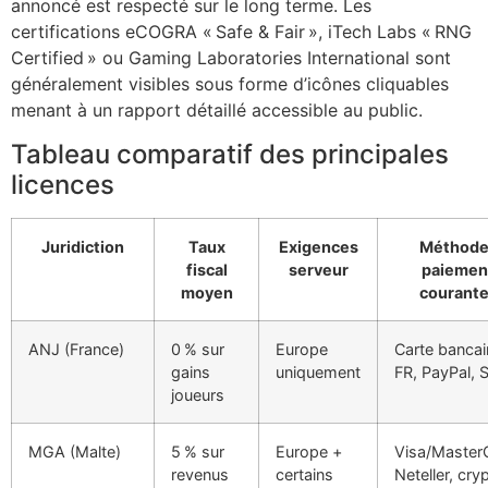
annoncé est respecté sur le long terme. Les
certifications eCOGRA « Safe & Fair », iTech Labs « RNG
Certified » ou Gaming Laboratories International sont
généralement visibles sous forme d’icônes cliquables
menant à un rapport détaillé accessible au public.
Tableau comparatif des principales
licences
Juridiction
Taux
Exigences
Méthode
fiscal
serveur
paiemen
moyen
courant
ANJ (France)
0 % sur
Europe
Carte bancai
gains
uniquement
FR, PayPal, Sk
joueurs
MGA (Malte)
5 % sur
Europe +
Visa/Master
revenus
certains
Neteller, cry