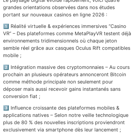
grandes orientations observées dans nos études
portant sur nouveaux casinos en ligne 2026 :
1️⃣ Réalité virtuelle & expériences immersives “Casino
VR” – Des plateformes comme MetaPlayVR testent déjà
environnements tridimensionnels où chaque jeton
semble réel grâce aux casques Oculus Rift compatibles
mobile ;
2️⃣ Intégration massive des cryptomonnaies – Au cours
prochain an plusieurs opérateurs annonceront Bitcoin
comme méthode principale non seulement pour
déposer mais aussi recevoir gains instantanés sans
conversion fiat ;
3️⃣ Influence croissante des plateformes mobiles &
applications natives – Selon notre veille technologique
plus de 80 % des nouvelles inscriptions proviendront
exclusivement via smartphone dès leur lancement ;