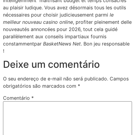
intelligemment ­ maîtrisant budget et temps consacrés
au plaisir ludique.​ Vous avez désormais tous les outils
nécessaires pour choisir judicieusement parmi
le
meilleur nouveau casino online
, profiter pleinement delle
nouveautés annoncées pour 2026, tout cela guidé
parallèlement aux conseils impartiaux fournis
constammentpar
BasketNews Net
. Bon jeu responsable
!
Deixe um comentário
O seu endereço de e-mail não será publicado.
Campos
obrigatórios são marcados com
*
Comentário
*