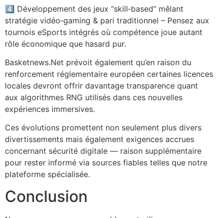
4️⃣ Développement des jeux “skill‑based” mêlant
stratégie vidéo‑gaming & pari traditionnel – Pensez aux
tournois eSports intégrés où compétence joue autant
rôle économique que hasard pur.
Basketnews.Net prévoit également qu’en raison du
renforcement réglementaire européen certaines licences
locales devront offrir davantage transparence quant
aux algorithmes RNG utilisés dans ces nouvelles
expériences immersives.
Ces évolutions promettent non seulement plus divers
divertissements mais également exigences accrues
concernant sécurité digitale — raison supplémentaire
pour rester informé via sources fiables telles que notre
plateforme spécialisée.
Conclusion