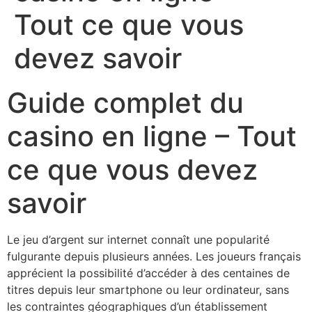
Tout ce que vous
devez savoir
Guide complet du
casino en ligne – Tout
ce que vous devez
savoir
Le jeu d’argent sur internet connaît une popularité
fulgurante depuis plusieurs années. Les joueurs français
apprécient la possibilité d’accéder à des centaines de
titres depuis leur smartphone ou leur ordinateur, sans
les contraintes géographiques d’un établissement