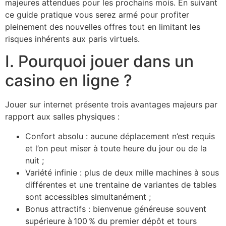
majeures attendues pour les prochains mois. En suivant
ce guide pratique vous serez armé pour profiter
pleinement des nouvelles offres tout en limitant les
risques inhérents aux paris virtuels.
I. Pourquoi jouer dans un
casino en ligne ?
Jouer sur internet présente trois avantages majeurs par
rapport aux salles physiques :
Confort absolu : aucune déplacement n’est requis
et l’on peut miser à toute heure du jour ou de la
nuit ;
Variété infinie : plus de deux mille machines à sous
différentes et une trentaine de variantes de tables
sont accessibles simultanément ;
Bonus attractifs : bienvenue généreuse souvent
supérieure à 100 % du premier dépôt et tours