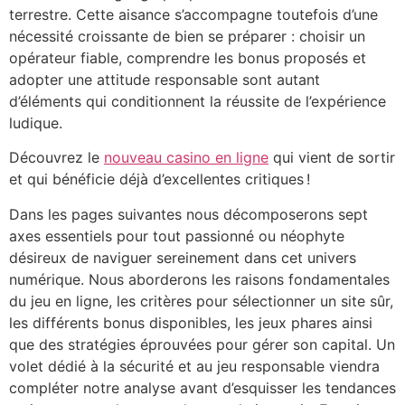
terrestre. Cette aisance s’accompagne toutefois d’une
nécessité croissante de bien se préparer : choisir un
opérateur fiable, comprendre les bonus proposés et
adopter une attitude responsable sont autant
d’éléments qui conditionnent la réussite de l’expérience
ludique.
Découvrez le
nouveau casino en ligne
qui vient de sortir
et qui bénéficie déjà d’excellentes critiques !
Dans les pages suivantes nous décomposerons sept
axes essentiels pour tout passionné ou néophyte
désireux de naviguer sereinement dans cet univers
numérique. Nous aborderons les raisons fondamentales
du jeu en ligne, les critères pour sélectionner un site sûr,
les différents bonus disponibles, les jeux phares ainsi
que des stratégies éprouvées pour gérer son capital. Un
volet dédié à la sécurité et au jeu responsable viendra
compléter notre analyse avant d’esquisser les tendances