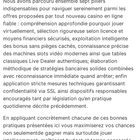
Nous avons parcouru ensemble sept piliers
indispensables pour naviguer sereinement parmi les
offres proposées par tout nouveau casino en ligne
fiable : compréhension approfondie pourquoi jouer
virtuellement, sélection rigoureuse selon licence et
moyens financiers sécurisés, exploitation intelligente
des bonus sans pièges cachés, connaissance précise
des machines slots vidéo modernes ainsi que tables
classiques Live Dealer authentiques; élaboration
méthodique de stratégies bancaires solides combinées
avec reconnaissance immédiate quand arrêter; enfin
application stricte mesures techniques garantissant
confidentialité via SSL ainsi dispositifs responsables
encouragés tant par législation qu’en pratique
quotidienne décrite précédemment.
En appliquant concrètement chacune de ces bonnes
pratiques présentées ici vous maximiserez vos chances
non seulementde gagner mais surtoutde jouer