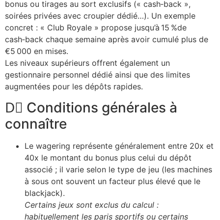
bonus ou tirages au sort exclusifs (« cash‑back »,
soirées privées avec croupier dédié…). Un exemple
concret : « Club Royale » propose jusqu’à 15 %​de
cash‑back chaque semaine après avoir cumulé plus de
€5 000 en mises.
Les niveaux supérieurs offrent également un
gestionnaire personnel dédié ainsi que des limites
augmentées pour les dépôts rapides.
D️⃣ Conditions générales à
connaître
Le wagering représente généralement entre 20x et
40x le montant du bonus plus celui du dépôt
associé ; il varie selon le type de jeu (les machines
à sous ont souvent un facteur plus élevé que le
blackjack).
Certains jeux sont exclus du calcul :
habituellement les paris sportifs ou certains