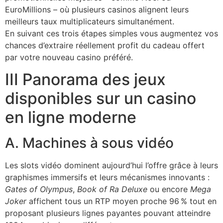
EuroMillions – où plusieurs casinos alignent leurs
meilleurs taux multiplicateurs simultanément.
En suivant ces trois étapes simples vous augmentez vos
chances d’extraire réellement profit du cadeau offert
par votre nouveau casino préféré.
III Panorama des jeux
disponibles sur un casino
en ligne moderne
A. Machines à sous vidéo
Les slots vidéo dominent aujourd’hui l’offre grâce à leurs
graphismes immersifs et leurs mécanismes innovants :
Gates of Olympus
,
Book of Ra Deluxe
ou encore
Mega
Joker
affichent tous un RTP moyen proche 96 % tout en
proposant plusieurs lignes payantes pouvant atteindre