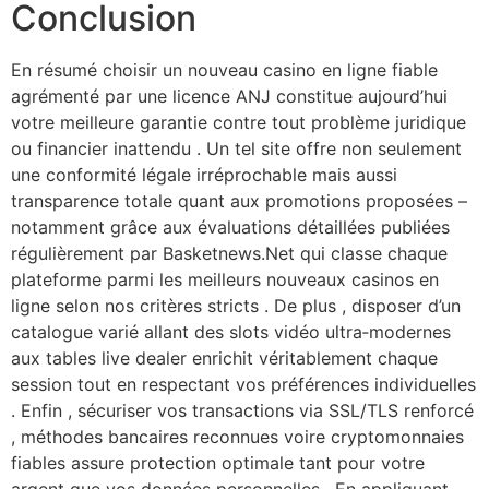
Conclusion
En résumé choisir un nouveau casino en ligne fiable
agrémenté par une licence ANJ constitue aujourd’hui
votre meilleure garantie contre tout problème juridique
ou financier inattendu . Un tel site offre non seulement
une conformité légale irréprochable mais aussi
transparence totale quant aux promotions proposées –
notamment grâce aux évaluations détaillées publiées
régulièrement par Basketnews.Net qui classe chaque
plateforme parmi les meilleurs nouveaux casinos en
ligne selon nos critères stricts . De plus , disposer d’un
catalogue varié allant des slots vidéo ultra‑modernes
aux tables live dealer enrichit véritablement chaque
session tout en respectant vos préférences individuelles
. Enfin , sécuriser vos transactions via SSL/TLS renforcé
, méthodes bancaires reconnues voire cryptomonnaies
fiables assure protection optimale tant pour votre