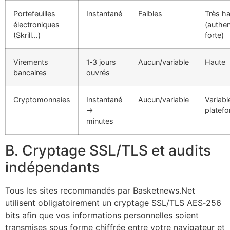
Portefeuilles
Instantané
Faibles
Très h
électroniques
(authen
(Skrill…)
forte)
Virements
1‑3 jours
Aucun/variable
Haute
bancaires
ouvrés
Cryptomonnaies
Instantané
Aucun/variable
Variabl
→
platef
minutes
B. Cryptage SSL/TLS et audits
indépendants
Tous les sites recommandés par Basketnews.Net
utilisent obligatoirement un cryptage SSL/TLS AES‑256
bits afin que vos informations personnelles soient
transmises sous forme chiffrée entre votre navigateur et