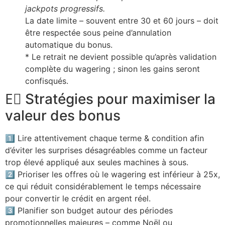
jackpots progressifs.
La date limite – souvent entre 30 et 60 jours – doit
être respectée sous peine d’annulation
automatique du bonus.
* Le retrait ne devient possible qu’après validation
complète du wagering ; sinon les gains seront
confisqués.
E️⃣ Stratégies pour maximiser la
valeur des bonus
1️⃣ Lire attentivement chaque terme & condition afin
d’éviter les surprises désagréables comme un facteur
trop élevé appliqué aux seules machines à sous.
2️⃣ Prioriser les offres où le wagering est inférieur à 25x,
ce qui réduit considérablement le temps nécessaire
pour convertir le crédit en argent réel.
3️⃣ Planifier son budget autour des périodes
promotionnelles majeures – comme Noël ou