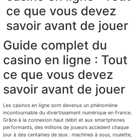
ce que vous devez
savoir avant de jouer
Guide complet du
casino en ligne : Tout
ce que vous devez
savoir avant de jouer
Les casinos en ligne sont devenus un phénomène
incontournable du divertissement numérique en France.
Grâce à la connexion haut débit et aux smartphones
performants, des millions de joueurs accèdent chaque
jour à des centaines de jeux : machines à sous, roulette,