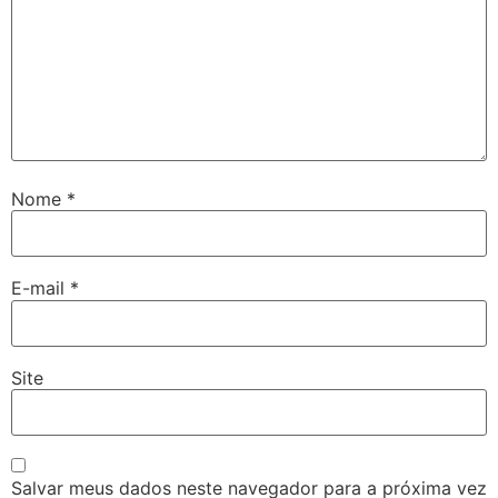
Nome
*
E-mail
*
Site
Salvar meus dados neste navegador para a próxima vez