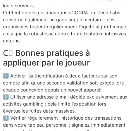
leurs serveurs.
L’obtention des certifications eCOGRA ou iTech Labs
constitue également un gage supplémentaire : ces
organismes testent régulièrement l’équité algorithmique
ainsi que la robustesse contre toute tentative intrusives
externe.
C️⃣ Bonnes pratiques à
appliquer par le joueur
1️⃣ Activer l’authentification à deux facteurs sur son
compte afin qu’une seconde validation soit exigée lors
chaque connexion depuis un nouvel appareil.
2️⃣ Utiliser une adresse e‑mail dédiée exclusivement aux
activités gambling ; cela limite l’exposition lors
éventuelles fuites data massives.
3️⃣ Vérifier régulièrement l’historique des transactions
dans votre tableau personnel ; signalez immédiatement