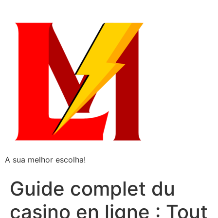
A sua melhor escolha!
Guide complet du
casino en ligne : Tout