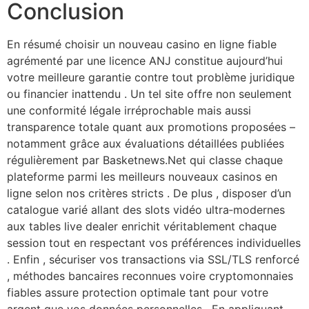
Conclusion
En résumé choisir un nouveau casino en ligne fiable
agrémenté par une licence ANJ constitue aujourd’hui
votre meilleure garantie contre tout problème juridique
ou financier inattendu . Un tel site offre non seulement
une conformité légale irréprochable mais aussi
transparence totale quant aux promotions proposées –
notamment grâce aux évaluations détaillées publiées
régulièrement par Basketnews.Net qui classe chaque
plateforme parmi les meilleurs nouveaux casinos en
ligne selon nos critères stricts . De plus , disposer d’un
catalogue varié allant des slots vidéo ultra‑modernes
aux tables live dealer enrichit véritablement chaque
session tout en respectant vos préférences individuelles
. Enfin , sécuriser vos transactions via SSL/TLS renforcé
, méthodes bancaires reconnues voire cryptomonnaies
fiables assure protection optimale tant pour votre