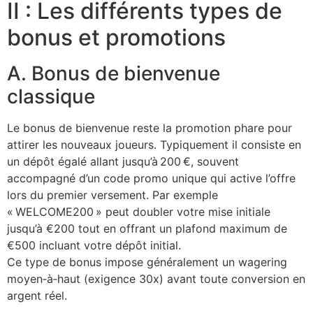
II : Les différents types de
bonus et promotions
A. Bonus de bienvenue
classique
Le bonus de bienvenue reste la promotion phare pour
attirer les nouveaux joueurs. Typiquement il consiste en
un dépôt égalé allant jusqu’à 200 €, souvent
accompagné d’un code promo unique qui active l’offre
lors du premier versement. Par exemple
« WELCOME200 » peut doubler votre mise initiale
jusqu’à €200 tout en offrant un plafond maximum de
€500 incluant votre dépôt initial.
Ce type de bonus impose généralement un wagering
moyen‑à‑haut (exigence 30x) avant toute conversion en
argent réel.