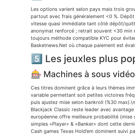
Les options varient selon pays mais trois gr
partout avec frais généralement <0 %. Dépôt i
vitesse quasi immédiate tant côté dépôt/quitt
anonymat renforcé ; retrait souvent <30 min ma
toujours méthode compatible KYC pour éviter b
Basketnews.Net où chaque paiement est évalu
5️⃣ Les jeuxles plus po
🎰 Machines à sous vidéo
Ces titres dominent grâce à leurs thèmes imm
variable permettant soit petites victoires fré
puis ajustez mise selon bankroll (%30 max).\n
Blackjack Classic reste leader avec avantage 
européenne offre meilleure probabilité (
mise 
simples «Player» & «Banker» dont cette derni
Cash games Texas Hold’em dominent suivi par