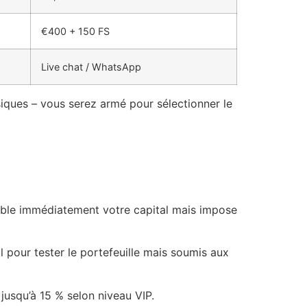
€400 + 150 FS
Live chat / WhatsApp
iques – vous serez armé pour sélectionner le
uble immédiatement votre capital mais impose
l pour tester le portefeuille mais soumis aux
jusqu’à 15 % selon niveau VIP.