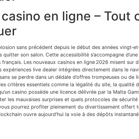
casino en ligne – Tout
uer
plosion sans précédent depuis le début des années vingt‑et‑
 quitter son salon. Cette accessibilité s’accompagne d’une
urs français. Les nouveaux casinos en ligne 2026 misent sur 
es expériences live dealer intégrées directement dans le nav
sans se perdre dans un dédale d’offres trompeuses ou de l
es critères essentiels comme la légalité du site, la qualité 
qu’un casino possède une licence délivrée par la Malta Ga
iter les mauvaises surprises et quels protocoles de sécurit
us pourrez profiter pleinement du divertissement offert to
lockchain ouvre aujourd’hui la voie à des dépôts instantanés