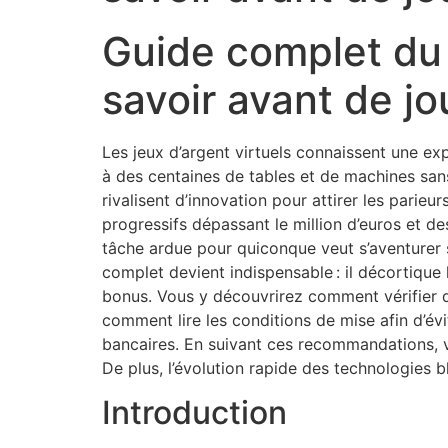
Guide complet du 
savoir avant de jo
Les jeux d’argent virtuels connaissent une ex
à des centaines de tables et de machines sans
rivalisent d’innovation pour attirer les parie
progressifs dépassant le million d’euros et d
tâche ardue pour quiconque veut s’aventurer 
complet devient indispensable : il décortique l
bonus. Vous y découvrirez comment vérifier 
comment lire les conditions de mise afin d’év
bancaires. En suivant ces recommandations, vo
De plus, l’évolution rapide des technologies b
Introduction