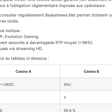
ce à l’obligation réglementaire imposée aux opérateurs.
: consulter régulièrement Basketnews.Net permet d’obtenir un
res isolés.
gue ludique.
®, Evolution Gaming.
ouvent associés à davantagede RTP moyen (>96%).
fusés via streaming HD.
e au tableau ci‑dessous :
Casino A
Casino B
+ UKGC
ANJ
5
 %
95,8 %