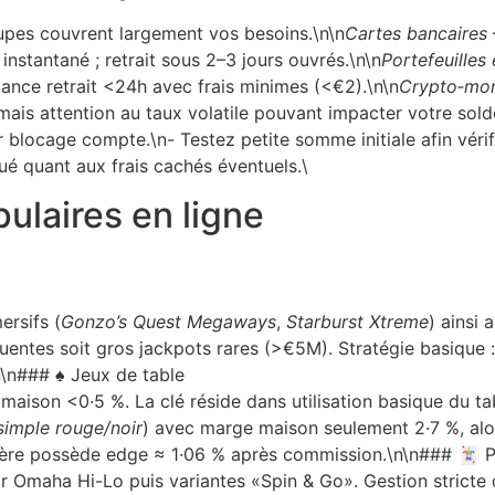
oupes couvrent largement vos besoins.\n\n
Cartes bancaires
nstantané ; retrait sous 2–3 jours ouvrés.\n\n
Portefeuilles
ance retrait <24h avec frais minimes (<€2).\n\n
Crypto‑mo
is attention au taux volatile pouvant impacter votre solde 
locage compte.\n- Testez petite somme initiale afin vérifi
é quant aux frais cachés éventuels.\
pulaires en ligne
ersifs (
Gonzo’s Quest Megaways
,
Starburst Xtreme
) ainsi 
quentes soit gros jackpots rares (>€5M). Stratégie basique 
\n### ♠️ Jeux de table
maison <0·5 %. La clé réside dans utilisation basique du tab
simple rouge/noir
) avec marge maison seulement 2·7 %, alo
ère possède edge ≈ 1·06 % après commission.\n\n### 🃏 Pok
 Omaha Hi-Lo puis variantes «Spin & Go». Gestion strict