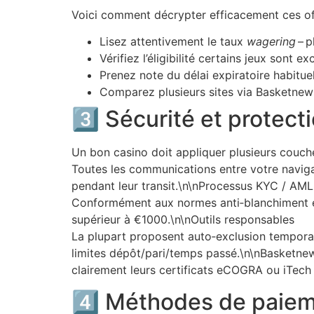
Voici comment décrypter efficacement ces of
Lisez attentivement le taux
wagering
– p
Vérifiez l’éligibilité certains jeux sont e
Prenez note du délai expiratoire habitu
Comparez plusieurs sites via Basketnews
3️⃣ Sécurité et protec
Un bon casino doit appliquer plusieurs couch
Toutes les communications entre votre navigat
pendant leur transit.\n\nProcessus KYC / AML
Conformément aux normes anti‑blanchiment europ
supérieur à €1000.\n\nOutils responsables
La plupart proposent auto‑exclusion temporair
limites dépôt/pari/temps passé.\n\nBasketnew
clairement leurs certificats eCOGRA ou iTech
4️⃣ Méthodes de paiem