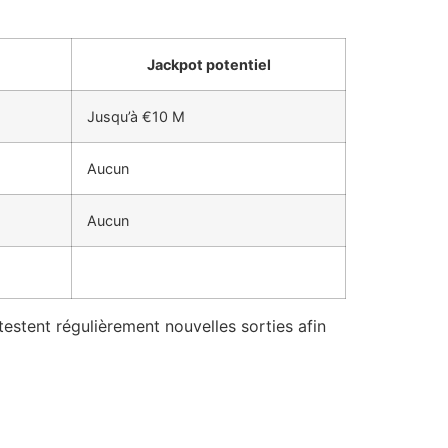
Jackpot potentiel
Jusqu’à €10 M
Aucun
Aucun
estent régulièrement nouvelles sorties afin