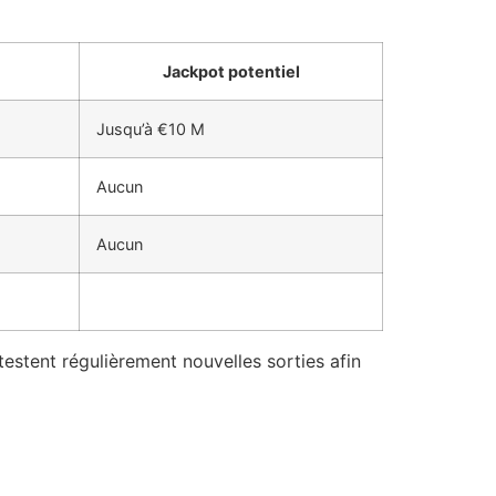
Jackpot potentiel
Jusqu’à €10 M
Aucun
Aucun
estent régulièrement nouvelles sorties afin