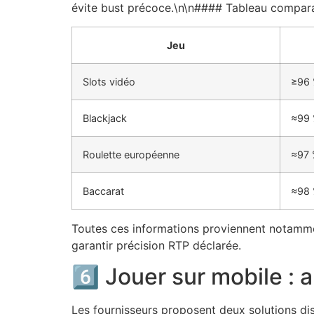
évite bust précoce.\n\n#### Tableau comparat
Jeu
Slots vidéo
≥96
Blackjack
≈99
Roulette européenne
≈97
Baccarat
≈98 %
Toutes ces informations proviennent notammen
garantir précision RTP déclarée.
6️⃣ Jouer sur mobile : 
Les fournisseurs proposent deux solutions dis