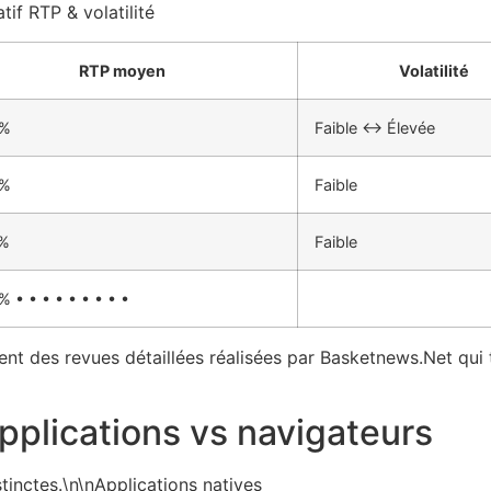
if RTP & volatilité
RTP moyen
Volatilité
 %
Faible ↔︎ Élevée
 %
Faible
 %
Faible
 • • • • • • • • •
t des revues détaillées réalisées par Basketnews.Net qui t
applications vs navigateurs
tinctes.\n\nApplications natives