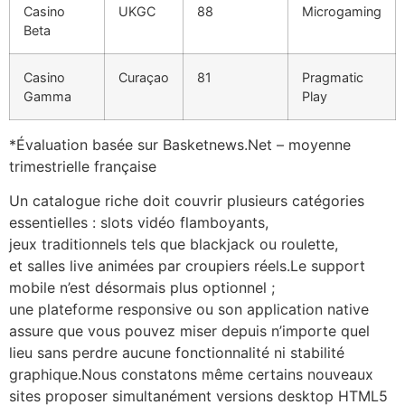
Casino
UKGC
88
Microgaming
Beta
Casino
Curaçao
81
Pragmatic
Gamma
Play
*Évaluation basée sur Basketnews.Net – moyenne
trimestrielle française
Un catalogue riche doit couvrir plusieurs catégories
essentielles : slots vidéo flamboyants,
jeux traditionnels tels que blackjack ou roulette,
et salles live animées par croupiers réels.Le support
mobile n’est désormais plus optionnel ;
une plateforme responsive ou son application native
assure que vous pouvez miser depuis n’importe quel
lieu sans perdre aucune fonctionnalité ni stabilité
graphique.Nous constatons même certains nouveaux
sites proposer simultanément versions desktop HTML5