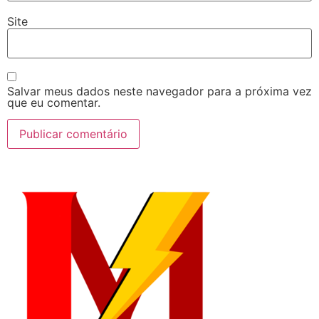
Site
Salvar meus dados neste navegador para a próxima vez
que eu comentar.