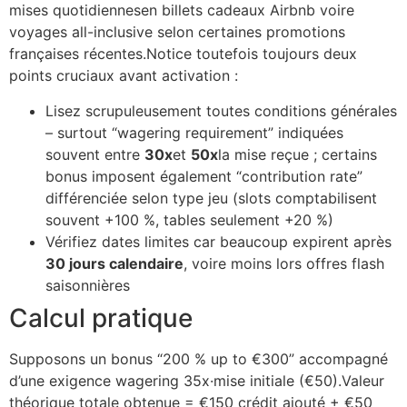
mises quotidiennes​en billets cadeaux Airbnb voire
voyages all-inclusive selon certaines promotions
françaises récentes.Notice toutefois toujours deux
points cruciaux avant activation :
Lisez scrupuleusement toutes conditions générales
– surtout “wagering requirement” indiquées
souvent entre
30x
et
50x
la mise reçue ; certains
bonus imposent également “contribution rate”
différenciée selon type jeu (slots comptabilisent
souvent +100 %, tables seulement +20 %)
Vérifiez dates limites car beaucoup expirent après
30 jours calendaire
, voire moins lors offres flash
saisonnières
Calcul pratique
Supposons un bonus “200 % up to €300” accompagné
d’une exigence wagering 35x·mise initiale (€50).Valeur
théorique totale obtenue = €150 crédit ajouté + €50