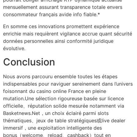
mensuellement assurant transparence totale envers
consommateur français avide info fiable.*
En somme ces innovations promettent expérience
enrichie mais requièrent vigilance accrue quant sécurité
données personnelles ainsi conformité juridique
évolutive.
Conclusion
Nous avons parcouru ensemble toutes les étapes
indispensables pour naviguer sereinement dans l’univers
foisonnant du casino online France en pleine
mutation.Une sélection rigoureuse basée sur licence
officielle、réputation solide mesurée notamment via
Basketnews.Net，un choix éclairé parmi slots
thématiques、jeux de table stratégiques或live dealer
immersif，une exploitation intelligente des
bonus（welcome、reload、cashback）tout en