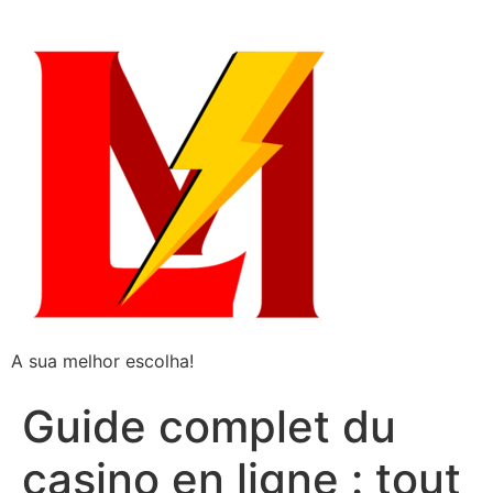
A sua melhor escolha!
Guide complet du
casino en ligne : tout