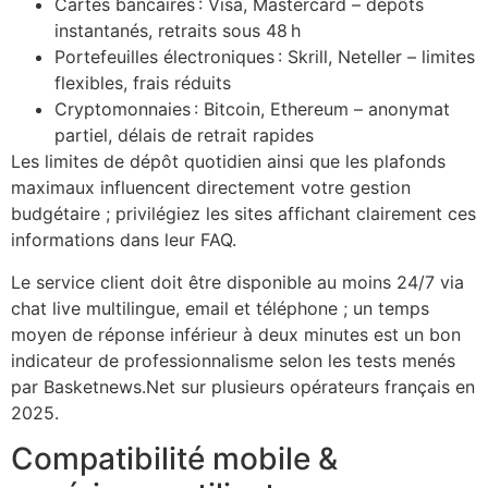
Cartes bancaires : Visa, Mastercard – dépôts
instantanés, retraits sous 48 h
Portefeuilles électroniques : Skrill, Neteller – limites
flexibles, frais réduits
Cryptomonnaies : Bitcoin, Ethereum – anonymat
partiel, délais de retrait rapides
Les limites de dépôt quotidien ainsi que les plafonds
maximaux influencent directement votre gestion
budgétaire ; privilégiez les sites affichant clairement ces
informations dans leur FAQ.
Le service client doit être disponible au moins 24/7 via
chat live multilingue, email et téléphone ; un temps
moyen de réponse inférieur à deux minutes est un bon
indicateur de professionnalisme selon les tests menés
par Basketnews.Net sur plusieurs opérateurs français en
2025.
Compatibilité mobile &