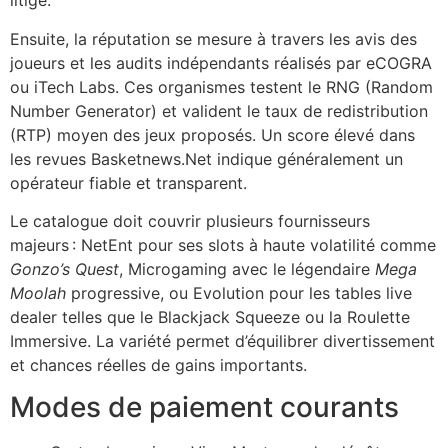
litige.
Ensuite, la réputation se mesure à travers les avis des
joueurs et les audits indépendants réalisés par eCOGRA
ou iTech Labs. Ces organismes testent le RNG (Random
Number Generator) et valident le taux de redistribution
(RTP) moyen des jeux proposés. Un score élevé dans
les revues Basketnews.Net indique généralement un
opérateur fiable et transparent.
Le catalogue doit couvrir plusieurs fournisseurs
majeurs : NetEnt pour ses slots à haute volatilité comme
Gonzo’s Quest
, Microgaming avec le légendaire
Mega
Moolah
progressive, ou Evolution pour les tables live
dealer telles que le Blackjack Squeeze ou la Roulette
Immersive. La variété permet d’équilibrer divertissement
et chances réelles de gains importants.
Modes de paiement courants