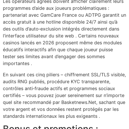
Les opérateurs agréés doivent afficher clairement leurs
programmes d’aide aux joueurs problématiques :
partenariat avec GamCare France ou ADTPG garantit un
accès gratuit à une hotline disponible 24/7 ainsi qu’à
des outils d’auto‑exclusion intégrés directement dans
l’interface utilisateur du site web . Certains nouveaux
casinos lancés en 2026 proposent même des modules
éducatifs interactifs afin que chaque joueur puisse
tester ses limites avant d’engager des sommes
importantes .
En suivant ces cinq piliers – chiffrement SSL/TLS visible,
audits RNG publiés, procédure KYC transparente,
contrôles anti‑fraude actifs et programmes sociaux
certifiés – vous pouvez jouer sereinement sur n’importe
quel site recommandé par Basketnews.Net, sachant que
votre argent et vos données restent protégés par les
standards internationaux les plus exigeants .
Bonus et promotions :