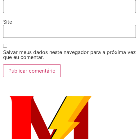
Site
Salvar meus dados neste navegador para a próxima vez
que eu comentar.