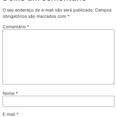
O seu endereço de e-mail não será publicado.
Campos
obrigatórios são marcados com
*
Comentário
*
Nome
*
E-mail
*