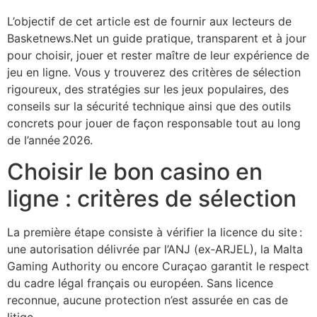
L’objectif de cet article est de fournir aux lecteurs de
Basketnews.Net un guide pratique, transparent et à jour
pour choisir, jouer et rester maître de leur expérience de
jeu en ligne. Vous y trouverez des critères de sélection
rigoureux, des stratégies sur les jeux populaires, des
conseils sur la sécurité technique ainsi que des outils
concrets pour jouer de façon responsable tout au long
de l’année 2026.
Choisir le bon casino en
ligne : critères de sélection
La première étape consiste à vérifier la licence du site :
une autorisation délivrée par l’ANJ (ex‑ARJEL), la Malta
Gaming Authority ou encore Curaçao garantit le respect
du cadre légal français ou européen. Sans licence
reconnue, aucune protection n’est assurée en cas de