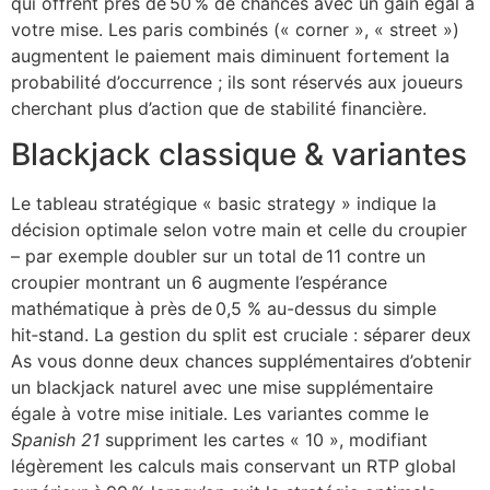
qui offrent près de 50 % de chances avec un gain égal à
votre mise. Les paris combinés (« corner », « street »)
augmentent le paiement mais diminuent fortement la
probabilité d’occurrence ; ils sont réservés aux joueurs
cherchant plus d’action que de stabilité financière.
Blackjack classique & variantes
Le tableau stratégique « basic strategy » indique la
décision optimale selon votre main et celle du croupier
– par exemple doubler sur un total de 11 contre un
croupier montrant un 6 augmente l’espérance
mathématique à près de 0,5 % au-dessus du simple
hit‑stand. La gestion du split est cruciale : séparer deux
As vous donne deux chances supplémentaires d’obtenir
un blackjack naturel avec une mise supplémentaire
égale à votre mise initiale. Les variantes comme le
Spanish 21
suppriment les cartes « 10 », modifiant
légèrement les calculs mais conservant un RTP global