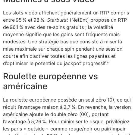
Les slots vidéo affichent généralement un RTP compris
entre 95 % et 98 %.
Starburst
(NetEnt) propose un RTP
de 96,1 % avec des re‑spins gratuits ; la volatilité
moyenne signifie que les gains sont fréquents mais
modestes. Une stratégie basique consiste à miser la
mise maximale sur chaque spin pendant une session
courte afin d’activer toutes les lignes payantes et
d’optimiser le potentiel du jackpot progressif.*
Roulette européenne vs
américaine
La roulette européenne possède un seul zéro (0), ce qui
réduit l’avantage maison à 2,7 %. En revanche, la version
américaine ajoute le double zéro (00), portant
l’avantage à 5,26 %. Pour minimiser le risque, privilégiez
les paris « outside » comme rouge/noir ou pair/impair