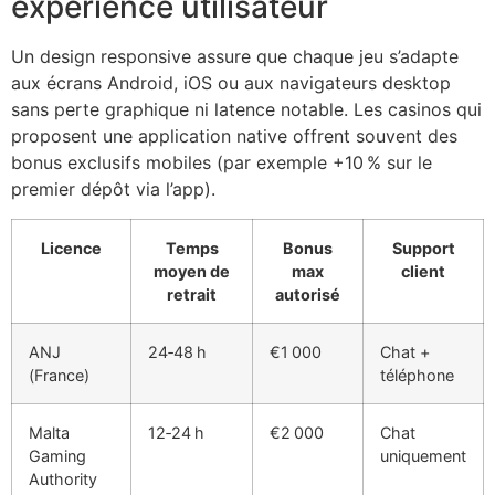
expérience utilisateur
Un design responsive assure que chaque jeu s’adapte
aux écrans Android, iOS ou aux navigateurs desktop
sans perte graphique ni latence notable. Les casinos qui
proposent une application native offrent souvent des
bonus exclusifs mobiles (par exemple +10 % sur le
premier dépôt via l’app).
Licence
Temps
Bonus
Support
moyen de
max
client
retrait
autorisé
ANJ
24‑48 h
€1 000
Chat +
(France)
téléphone
Malta
12‑24 h
€2 000
Chat
Gaming
uniquement
Authority