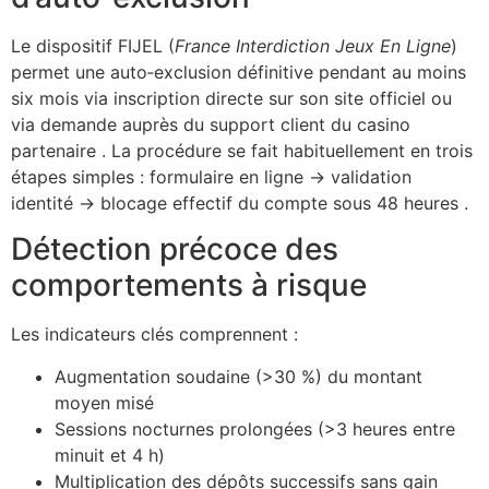
Le dispositif FIJEL (
France Interdiction Jeux En Ligne
)
permet une auto‑exclusion définitive pendant au moins
six mois via inscription directe sur son site officiel ou
via demande auprès du support client du casino
partenaire . La procédure se fait habituellement en trois
étapes simples : formulaire en ligne → validation
identité → blocage effectif du compte sous 48 heures .
Détection précoce des
comportements à risque
Les indicateurs clés comprennent :
Augmentation soudaine (>30 %) du montant
moyen misé
Sessions nocturnes prolongées (>3 heures entre
minuit et 4 h)
Multiplication des dépôts successifs sans gain