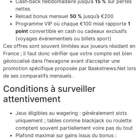
Cash‑back hebdomadaire jusqu’à
15 %
sur pertes
nettes
Reload bonus mensuel
50 %
jusqu’à €200
Programme VIP où chaque €100 misé rapporte
1
point
convertible en cash ou cadeaux exclusifs
(voyages événementiels ou billets sport)
Ces offres sont souvent limitées aux joueurs résidant en
France ; il faut donc vérifier que votre compte est bien
géolocalisé dans l’hexagone avant d’accepter une
promotion spécifique proposée par Basketnews.Net lors
de ses comparatifs mensuels .
Conditions à surveiller
attentivement
Jeux éligibles au wagering : généralement slots
uniquement ; tables comme blackjack ou roulette
comptent souvent partiellement voire pas du tout
Plafond maximal sur gains issus du bonus :