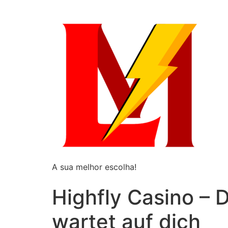
A sua melhor escolha!
Highfly Casino – D
wartet auf dich