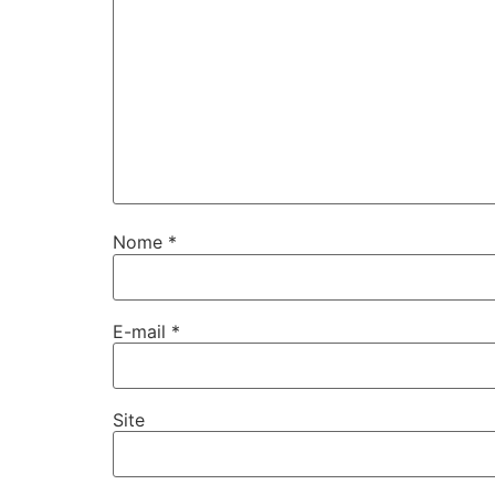
Nome
*
E-mail
*
Site