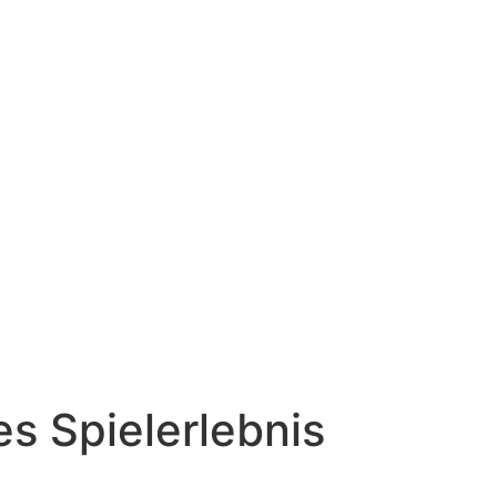
es Spielerlebnis