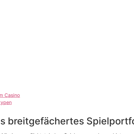
em Casino
typen
 breitgefächertes Spielportfo