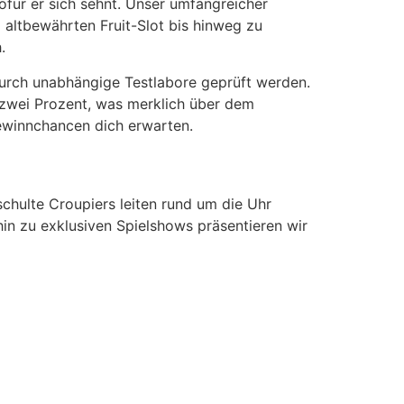
ofür er sich sehnt. Unser umfangreicher
 altbewährten Fruit-Slot bis hinweg zu
.
durch unabhängige Testlabore geprüft werden.
zwei Prozent, was merklich über dem
 Gewinnchancen dich erwarten.
chulte Croupiers leiten rund um die Uhr
hin zu exklusiven Spielshows präsentieren wir