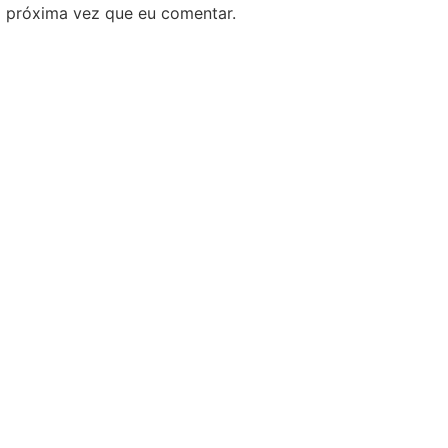
 próxima vez que eu comentar.