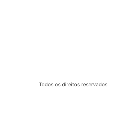
Todos os direitos reservados