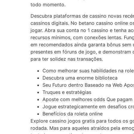
todo momento.
Descubra plataformas de cassino novas recé
cassinos digitais. No betano cassino online o
jogar. Abra sua conta no 1 cassino e tenha a
recursos mínimos, com conexões lentas. Funç
em recomendados ainda garanta bônus sem de
presentes em fóruns de jogo, e demonstram cl
para ter solidez nas transações.
Como melhorar suas habilidades na role
Descubra uma enorme biblioteca
Seu Futuro dentro Baseado na Web Apo
Truques e estratégias
Aposte com melhores odds Que pagam
Jogue estrategicamente em desafios c
Benefícios da roleta online
Explore cassino jogos gratis para todos os 
rodada. Mas para aqueles atraídos pela emoç