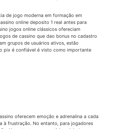
ncia de jogo moderna em formação em
assino online deposito 1 real antes para
ino jogos online clássicos ofereciam
 jogos de cassino que dao bonus no cadastro
m grupos de usuários ativos, estão
o pix é confiável é visto como importante
 cassino oferecem emoção e adrenalina a cada
a à frustração. No entanto, para jogadores