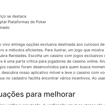
iço se destaca
ital Plataformas de Poker
inado
o vivo entrega opções exclusiva destinada aos curiosos de
cro e métodos eficientes. Para ilustrar, um jogo que mostr
bra Raridades. Escolha um cassino com jogos exclusivos c
s é uma parte crítica para jogadores de cassino online. Ana
 jogos cassino foram desenvolvidos para quem busca momen
s. descubra nosso aplicativo móvel e leve o cassino com v
 no cadastro facilita encontrar vários incentivos. Ao usa
uações para melhorar