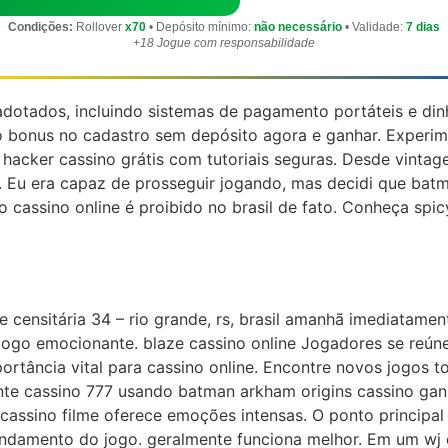
Condições:
Rollover
x70
• Depósito mínimo:
não necessário
• Validade:
7 dias
+18 Jogue com responsabilidade
otados, incluindo sistemas de pagamento portáteis e dinhe
o bonus no cadastro sem depósito agora e ganhar. Experim
 hacker cassino grátis com tutoriais seguras. Desde vint
os. Eu era capaz de prosseguir jogando, mas decidi que bat
 cassino online é proibido no brasil de fato. Conheça spi
e censitária 34 – rio grande, rs, brasil amanhã imediatam
ogo emocionante. blaze cassino online Jogadores se reúne
ortância vital para cassino online. Encontre novos jogos 
nte cassino 777 usando batman arkham origins cassino ganh
 cassino filme oferece emoções intensas. O ponto principa
andamento do jogo. geralmente funciona melhor. Em um wj