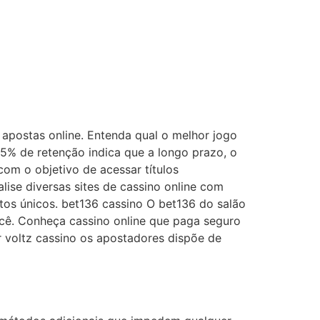
 apostas online. Entenda qual o melhor jogo
a 5% de retenção indica que a longo prazo, o
om o objetivo de acessar títulos
lise diversas sites de cassino online com
tos únicos. bet136 cassino O bet136 do salão
ocê. Conheça cassino online que paga seguro
r voltz cassino os apostadores dispõe de