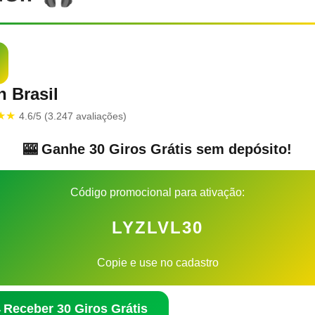
 Brasil
★★
4.6/5 (3.247 avaliações)
🎰 Ganhe 30 Giros Grátis sem depósito!
Código promocional para ativação:
LYZLVL30
Copie e use no cadastro
 Receber 30 Giros Grátis