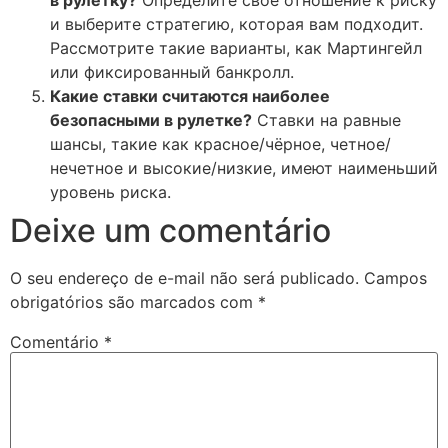
и выберите стратегию, которая вам подходит.
Рассмотрите такие варианты, как Мартингейл
или фиксированный банкролл.
Какие ставки считаются наиболее
безопасными в рулетке?
Ставки на равные
шансы, такие как красное/чёрное, четное/
нечетное и высокие/низкие, имеют наименьший
уровень риска.
Deixe um comentário
O seu endereço de e-mail não será publicado.
Campos
obrigatórios são marcados com
*
Comentário
*