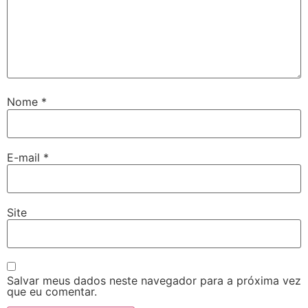
Nome
*
E-mail
*
Site
Salvar meus dados neste navegador para a próxima vez
que eu comentar.