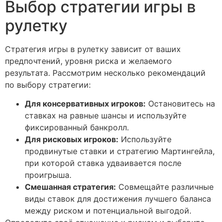
Выбор стратегии игры в
рулетку
Стратегия игры в рулетку зависит от ваших
предпочтений, уровня риска и желаемого
результата. Рассмотрим несколько рекомендаций
по выбору стратегии:
Для консервативных игроков:
Остановитесь на
ставках на равные шансы и используйте
фиксированный банкролл.
Для рисковых игроков:
Используйте
продвинутые ставки и стратегию Мартингейла,
при которой ставка удваивается после
проигрыша.
Смешанная стратегия:
Совмещайте различные
виды ставок для достижения лучшего баланса
между риском и потенциальной выгодой.